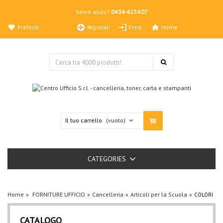
Serve aiuto?
0434-625607
Preferiti
Home
Registrati
Entra
Il tuo carrello
(vuoto)
CATEGORIES
Home
FORNITURE UFFICIO
Cancelleria
Articoli per la Scuola
COLORI
CATALOGO