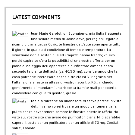
LATEST COMMENTS
Jean Marie Garofoli
on
Buongiorno, mia figlia frequenta
una scuola media di Udine dove, per ragioni legate al
ricambio d'aria causa Covid, le finestre dell'aule sono aperte tutto
il giorno, in qualsiasi condizione di tempo e temperatura. La
situazione non è sostenibile ed i ragazzi hanno freddo; volevo
perciò capire se c'era la possibilità di una vostra offerta per un
piano di noleggio dell'apparecchio purificatore dimensionato
secondo la pianta dell'aula (ca. 40/50 mq), considerando che la
cosa potrebbe interessare anche altre classi. Vi ringrazio per
l'attenzione e resto in attesa di vostro riscontro. P.S.: vi chiedo
gentilmente di mandarmi una risposta tramite mail per poterla
condividere con gli altri genitori, grazie.
fabiola miccone
on
Buonasera, vi scrivo perché in vista
dell'inverno vorrei trovare un modo per tenere l'aria
pulita senza dover tenere sempre le finestre aperte in ufficio. Ho
visto sul vostro sito che avere dei purificatori d'aria. Mi piacerebbe
sapere il costo per un purificatore per un ufficio di 70 mq. Cordiali
saluti, Fabiola