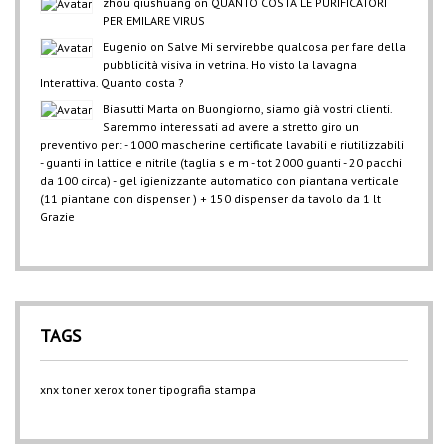
zhou qiushuang
on
QUANTO COSTA LE PURIFICATORI
PER EMILARE VIRUS
Eugenio
on
Salve Mi servirebbe qualcosa per fare della
pubblicità visiva in vetrina. Ho visto la lavagna
Interattiva. Quanto costa ?
Biasutti Marta
on
Buongiorno, siamo già vostri clienti.
Saremmo interessati ad avere a stretto giro un
preventivo per: - 1000 mascherine certificate lavabili e riutilizzabili
- guanti in lattice e nitrile (taglia s e m - tot 2000 guanti - 20 pacchi
da 100 circa) - gel igienizzante automatico con piantana verticale
(11 piantane con dispenser ) + 150 dispenser da tavolo da 1 lt
Grazie
TAGS
xnx
toner xerox
toner
tipografia
stampa