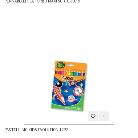
PENNARELLI FILA TURBO MAXI SC. 6 COLORI
alla
lista
dei
desideri
Aggiungi
PASTELLI BIC-KIDS EVOLUTION 12PZ
alla
lista