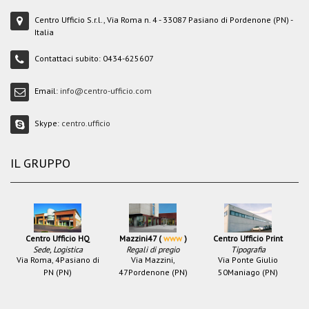
Centro Ufficio S.r.l., Via Roma n. 4 - 33087 Pasiano di Pordenone (PN) -
Italia
Contattaci subito:
0434-625607
Email:
info@centro-ufficio.com
Skype:
centro.ufficio
IL GRUPPO
Centro Ufficio HQ
Mazzini47 (
www
)
Centro Ufficio Print
Sede, Logistica
Regali di pregio
Tipografia
Via Roma, 4
Pasiano di
Via Mazzini,
Via Ponte Giulio
PN (PN)
47
Pordenone (PN)
50
Maniago (PN)