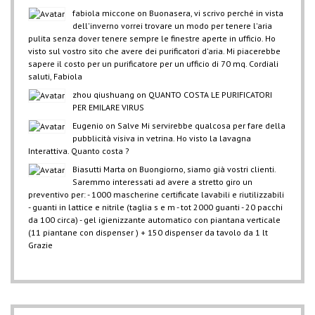
fabiola miccone
on
Buonasera, vi scrivo perché in vista
dell'inverno vorrei trovare un modo per tenere l'aria
pulita senza dover tenere sempre le finestre aperte in ufficio. Ho
visto sul vostro sito che avere dei purificatori d'aria. Mi piacerebbe
sapere il costo per un purificatore per un ufficio di 70 mq. Cordiali
saluti, Fabiola
zhou qiushuang
on
QUANTO COSTA LE PURIFICATORI
PER EMILARE VIRUS
Eugenio
on
Salve Mi servirebbe qualcosa per fare della
pubblicità visiva in vetrina. Ho visto la lavagna
Interattiva. Quanto costa ?
Biasutti Marta
on
Buongiorno, siamo già vostri clienti.
Saremmo interessati ad avere a stretto giro un
preventivo per: - 1000 mascherine certificate lavabili e riutilizzabili
- guanti in lattice e nitrile (taglia s e m - tot 2000 guanti - 20 pacchi
da 100 circa) - gel igienizzante automatico con piantana verticale
(11 piantane con dispenser ) + 150 dispenser da tavolo da 1 lt
Grazie