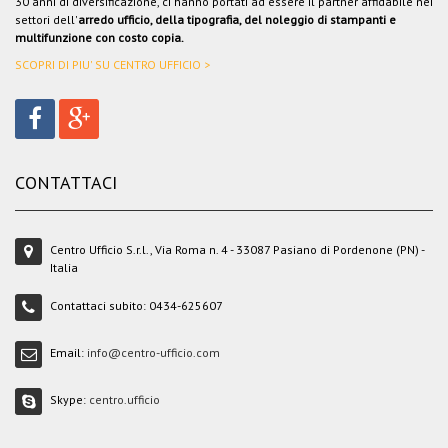
30 anni di diversificazione, ci hanno portati ad essere il partner affidabile nei
settori dell'
arredo ufficio, della tipografia, del noleggio di stampanti e
multifunzione con costo copia.
SCOPRI DI PIU' SU CENTRO UFFICIO >
CONTATTACI
Centro Ufficio S.r.l., Via Roma n. 4 - 33087 Pasiano di Pordenone (PN) -
Italia
Contattaci subito:
0434-625607
Email:
info@centro-ufficio.com
Skype:
centro.ufficio