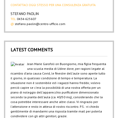
CONTATTACI OGGI STESSO PER UNA CONSULENZA GRATUITA
STEFANO PAOLIN
TEL.
0434-625607
@
stefano.paolin@centro-ufficio.com
LATEST COMMENTS
Jean Marie Garofoli
on
Buongiorno, mia figlia frequenta
una scuola media di Udine dove, per ragioni legate al
ricambio d'aria causa Covid, le finestre dell'aule sono aperte tutto
il giorno, in qualsiasi condizione di tempo e temperatura. La
situazione non è sostenibile ed i ragazzi hanno freddo; volevo
perciò capire se c'era la possibilità di una vostra offerta per un
piano di noleggio dell'apparecchio purificatore dimensionato
secondo la pianta dell'aula (ca. 40/50 mq), considerando che la
cosa potrebbe interessare anche altre classi. Vi ringrazio per
l'attenzione e resto in attesa di vostro riscontro. P.S.: vi chiedo
gentilmente di mandarmi una risposta tramite mail per poterla
condividere con gli altri genitori, grazie.