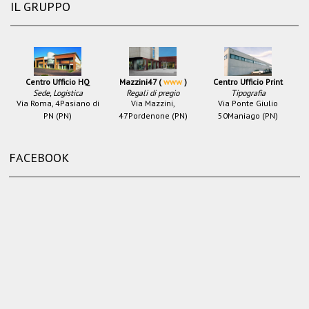
IL GRUPPO
Centro Ufficio HQ
Mazzini47 (
www
)
Centro Ufficio Print
Sede, Logistica
Regali di pregio
Tipografia
Via Roma, 4
Pasiano di
Via Mazzini,
Via Ponte Giulio
PN (PN)
47
Pordenone (PN)
50
Maniago (PN)
FACEBOOK