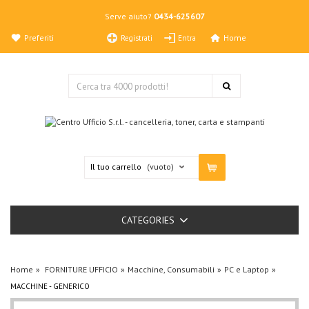
Serve aiuto?
0434-625607
Preferiti
Home
Registrati
Entra
Il tuo carrello
(vuoto)
CATEGORIES
Home
FORNITURE UFFICIO
Macchine, Consumabili
PC e Laptop
MACCHINE - GENERICO