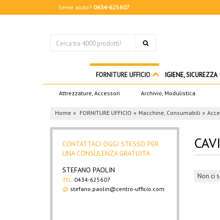
Serve aiuto?
0434-625607
FORNITURE UFFICIO
IGIENE, SICUREZZA
Attrezzature, Accessori
Archivio, Modulistica
Home
FORNITURE UFFICIO
Macchine, Consumabili
Acce
CAVI
CONTATTACI OGGI STESSO PER
UNA CONSULENZA GRATUITA
STEFANO PAOLIN
Non ci s
TEL.
0434-625607
@
stefano.paolin@centro-ufficio.com