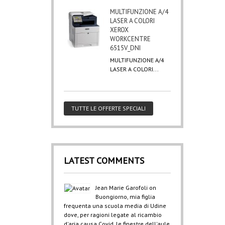
MULTIFUNZIONE A/4
LASER A COLORI
XEROX
WORKCENTRE
6515V_DNI
MULTIFUNZIONE A/4
LASER A COLORI...
TUTTE LE OFFERTE SPECIALI
LATEST COMMENTS
Jean Marie Garofoli
on
Buongiorno, mia figlia
frequenta una scuola media di Udine
dove, per ragioni legate al ricambio
d'aria causa Covid, le finestre dell'aule