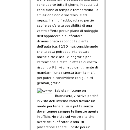
sono aperte tutto il giorno, in qualsiasi
condizione di tempo e temperatura. La
situazione non è sostenibile ed i
ragazzi hanno freddo; volevo perciò
capire se c'era la possibilità di una
vostra offerta per un piano di noleggio
dell'apparecchio purificatore
dimensionato secondo la pianta
dell'aula (ca. 40/50 mq), considerando
che la cosa potrebbe interessare
anche altre classi. Vi ringrazio per
l'attenzione e resto in attesa di vostro
riscontro. P.S.: vi chiedo gentilmente di
mandarmi una risposta tramite mail
per poterla condividere con gli altri
genitori, grazie.
fabiola miccone
on
Buonasera, vi scrivo perché
in vista dell'inverno vorrei trovare un
modo per tenere l'aria pulita senza
dover tenere sempre le finestre aperte
in ufficio. Ho visto sul vostro sito che
avere dei purificatori d'aria. Mi
piacerebbe sapere il costo per un