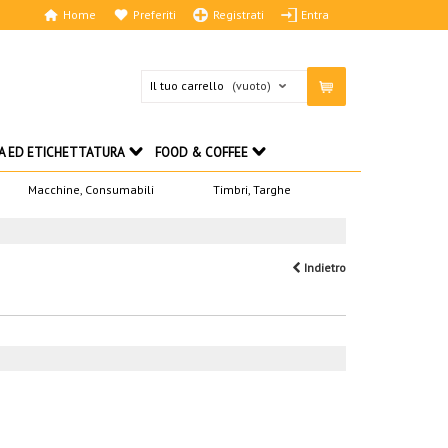
Home
Preferiti
Registrati
Entra
Il tuo carrello
(vuoto)
A ED ETICHETTATURA
FOOD & COFFEE
Macchine, Consumabili
Timbri, Targhe
Indietro