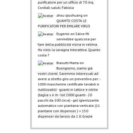
purificatore per un ufficio di 70 mq.
Cordiali saluti, Fabiola
zhou qiushuang
on
QUANTO COSTA LE
PURIFICATORI PER EMILARE VIRUS
Eugenio
on
Salve Mi
servirebbe qualcosa per
fare della pubblicità visiva in vetrina.
Ho visto la lavagna Interattiva. Quanto
costa ?
Biasutti Marta
on
Buongiorno, siamo già
vostri clienti. Saremmo interessati ad
avere a stretto giro un preventivo per: -
1000 mascherine certificate lavabili e
riutilizzabili - guanti in lattice e nitrile
(taglia s e m - tot 2000 guanti - 20
pacchi da 100 circa) - gel igienizzante
automatico con piantana verticale (11
piantane con dispenser ) + 150
dispenser da tavolo da 1 lt Grazie