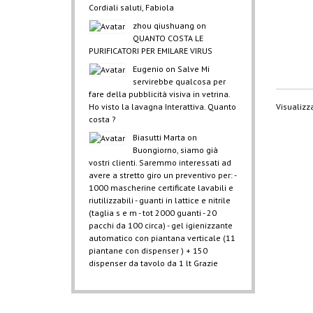
Cordiali saluti, Fabiola
zhou qiushuang
on
QUANTO COSTA LE
PURIFICATORI PER EMILARE VIRUS
Eugenio
on
Salve Mi
servirebbe qualcosa per
fare della pubblicità visiva in vetrina.
Ho visto la lavagna Interattiva. Quanto
Visualizza
costa ?
Biasutti Marta
on
Buongiorno, siamo già
vostri clienti. Saremmo interessati ad
avere a stretto giro un preventivo per: -
1000 mascherine certificate lavabili e
riutilizzabili - guanti in lattice e nitrile
(taglia s e m - tot 2000 guanti - 20
pacchi da 100 circa) - gel igienizzante
automatico con piantana verticale (11
piantane con dispenser ) + 150
dispenser da tavolo da 1 lt Grazie