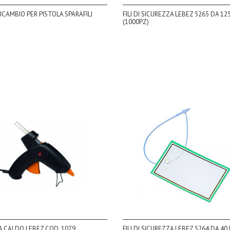
RICAMBIO PER PISTOLA SPARAFILI
FILI DI SICUREZZA LEBEZ 5265 DA 1
(1000PZ)
A CALDO LEBEZ COD. 1079
FILI DI SICUREZZA LEBEZ 5264 DA 40