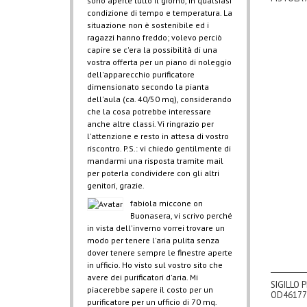
sono aperte tutto il giorno, in qualsiasi
condizione di tempo e temperatura. La
situazione non è sostenibile ed i
ragazzi hanno freddo; volevo perciò
capire se c'era la possibilità di una
vostra offerta per un piano di noleggio
dell'apparecchio purificatore
dimensionato secondo la pianta
dell'aula (ca. 40/50 mq), considerando
che la cosa potrebbe interessare
anche altre classi. Vi ringrazio per
l'attenzione e resto in attesa di vostro
riscontro. P.S.: vi chiedo gentilmente di
mandarmi una risposta tramite mail
per poterla condividere con gli altri
genitori, grazie.
fabiola miccone
on
Buonasera, vi scrivo perché
in vista dell'inverno vorrei trovare un
modo per tenere l'aria pulita senza
dover tenere sempre le finestre aperte
in ufficio. Ho visto sul vostro sito che
avere dei purificatori d'aria. Mi
SIGILLO 
piacerebbe sapere il costo per un
OD46177
purificatore per un ufficio di 70 mq.