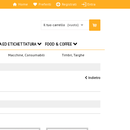
Home
Preferiti
Registrati
Entra
Il tuo carrello
(vuoto)
A ED ETICHETTATURA
FOOD & COFFEE
Macchine, Consumabili
Timbri, Targhe
Indietro