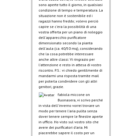
sono aperte tutto il giorno, in qualsiasi
condizione di tempo e temperatura. La
situazione non è sostenibile ed i
ragazzi hanno freddo; volevo perciò
capire se c'era la possibilità di una
vostra offerta per un piano di noleggio
dell'apparecchio purificatore
dimensionato secondo la pianta
dell'aula (ca. 40/50 mq), considerando
che la cosa potrebbe interessare
anche altre classi. Vi ringrazio per
l'attenzione e resto in attesa di vostro
riscontro. P.S.: vi chiedo gentilmente di
mandarmi una risposta tramite mail
per poterla condividere con gli altri
genitori, grazie.
fabiola miccone
on
Buonasera, vi scrivo perché
in vista dell'inverno vorrei trovare un
modo per tenere l'aria pulita senza
dover tenere sempre le finestre aperte
in ufficio. Ho visto sul vostro sito che
avere dei purificatori d'aria. Mi
piacerebbe sapere il costo per un