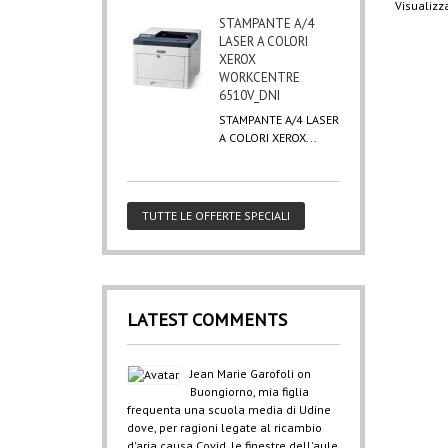
Visualizza
STAMPANTE A/4
LASER A COLORI
XEROX
WORKCENTRE
6510V_DNI
STAMPANTE A/4 LASER
A COLORI XEROX...
TUTTE LE OFFERTE SPECIALI
LATEST COMMENTS
Jean Marie Garofoli
on
Buongiorno, mia figlia
frequenta una scuola media di Udine
dove, per ragioni legate al ricambio
d'aria causa Covid, le finestre dell'aule