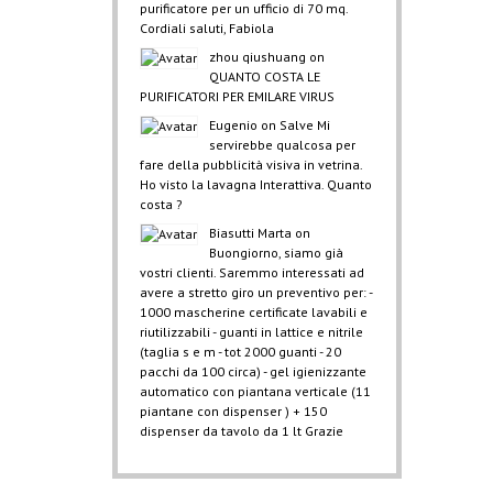
purificatore per un ufficio di 70 mq.
Cordiali saluti, Fabiola
zhou qiushuang
on
QUANTO COSTA LE
PURIFICATORI PER EMILARE VIRUS
Eugenio
on
Salve Mi
servirebbe qualcosa per
fare della pubblicità visiva in vetrina.
Ho visto la lavagna Interattiva. Quanto
costa ?
Biasutti Marta
on
Buongiorno, siamo già
vostri clienti. Saremmo interessati ad
avere a stretto giro un preventivo per: -
1000 mascherine certificate lavabili e
riutilizzabili - guanti in lattice e nitrile
(taglia s e m - tot 2000 guanti - 20
pacchi da 100 circa) - gel igienizzante
automatico con piantana verticale (11
piantane con dispenser ) + 150
dispenser da tavolo da 1 lt Grazie