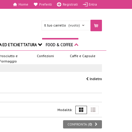
Home
Preferiti
Registrati
Entra
Il tuo carrello
(vuoto)
A ED ETICHETTATURA
FOOD & COFFEE
Prosciutto e
Confezioni
Caffe e Capsule
Formaggio
Indietro
Modalità:
CONFRONTA (
0
)