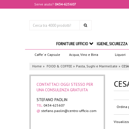
Serve aiuto?
0434-625607
FORNITURE UFFICIO
IGIENE, SICUREZZA
Caffe' e Capsule
Acqua, Vino e Birra
Liquori
Home
FOOD & COFFEE
Pasta, Sughi e Marmellate
CESA
CES
CONTATTACI OGGI STESSO PER
UNA CONSULENZA GRATUITA
STEFANO PAOLIN
TEL.
0434-625607
Ordina 
@
stefano.paolin@centro-ufficio.com
Visualizza