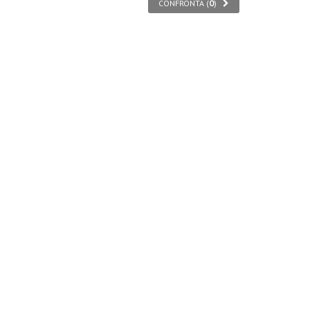
CONFRONTA (
0
)