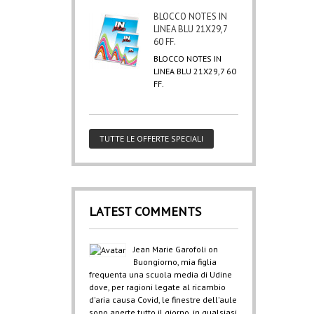
BLOCCO NOTES IN
LINEA BLU 21X29,7
60 FF.
BLOCCO NOTES IN
LINEA BLU 21X29,7 60
FF.
TUTTE LE OFFERTE SPECIALI
LATEST COMMENTS
Jean Marie Garofoli
on
Buongiorno, mia figlia
frequenta una scuola media di Udine
dove, per ragioni legate al ricambio
d'aria causa Covid, le finestre dell'aule
sono aperte tutto il giorno, in qualsiasi