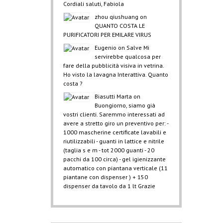
Cordiali saluti, Fabiola
zhou qiushuang
on
QUANTO COSTA LE
PURIFICATORI PER EMILARE VIRUS
Eugenio
on
Salve Mi
servirebbe qualcosa per
fare della pubblicità visiva in vetrina.
Ho visto la lavagna Interattiva. Quanto
costa ?
Biasutti Marta
on
Buongiorno, siamo già
vostri clienti. Saremmo interessati ad
avere a stretto giro un preventivo per: -
1000 mascherine certificate lavabili e
riutilizzabili - guanti in lattice e nitrile
(taglia s e m - tot 2000 guanti - 20
pacchi da 100 circa) - gel igienizzante
automatico con piantana verticale (11
piantane con dispenser ) + 150
dispenser da tavolo da 1 lt Grazie