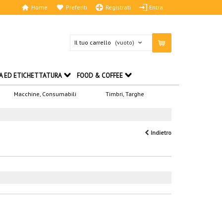
Home
Preferiti
Registrati
Entra
Il tuo carrello
(vuoto)
A ED ETICHETTATURA
FOOD & COFFEE
Macchine, Consumabili
Timbri, Targhe
Indietro