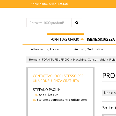
Serve aiuto?
0434-625607
FORNITURE UFFICIO
IGIENE, SICUREZZA
Attrezzature, Accessori
Archivio, Modulistica
Home
FORNITURE UFFICIO
Macchine, Consumabili
Proie
PRO
CONTATTACI OGGI STESSO PER
UNA CONSULENZA GRATUITA
STEFANO PAOLIN
Non ci s
TEL.
0434-625607
@
stefano.paolin@centro-ufficio.com
Sotto-