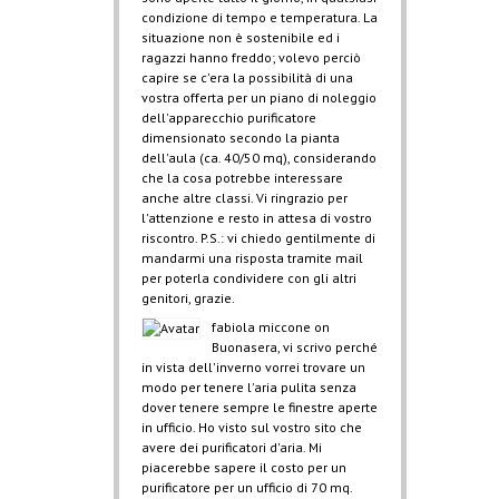
condizione di tempo e temperatura. La
situazione non è sostenibile ed i
ragazzi hanno freddo; volevo perciò
capire se c'era la possibilità di una
vostra offerta per un piano di noleggio
dell'apparecchio purificatore
dimensionato secondo la pianta
dell'aula (ca. 40/50 mq), considerando
che la cosa potrebbe interessare
anche altre classi. Vi ringrazio per
l'attenzione e resto in attesa di vostro
riscontro. P.S.: vi chiedo gentilmente di
mandarmi una risposta tramite mail
per poterla condividere con gli altri
genitori, grazie.
fabiola miccone
on
Buonasera, vi scrivo perché
in vista dell'inverno vorrei trovare un
modo per tenere l'aria pulita senza
dover tenere sempre le finestre aperte
in ufficio. Ho visto sul vostro sito che
avere dei purificatori d'aria. Mi
piacerebbe sapere il costo per un
purificatore per un ufficio di 70 mq.