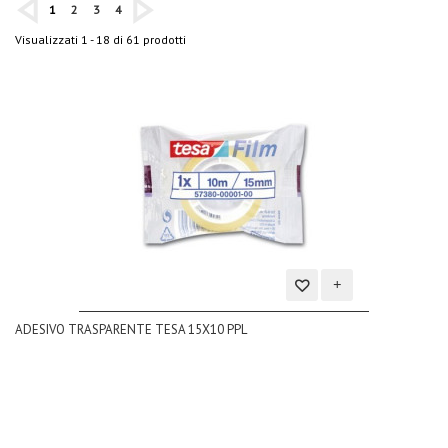
1
2
3
4
Visualizzati 1 - 18 di 61 prodotti
Aggiungi
ADESIVO TRASPARENTE TESA 15X10 PPL
alla
lista
dei
desideri