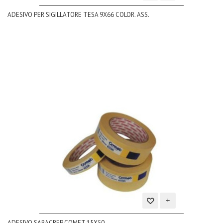
Aggiungi
ADESIVO PER SIGILLATORE TESA 9X66 COLOR. ASS.
alla
lista
dei
desideri
Aggiungi
ADESIVO SARACREP COMET 15X50
alla