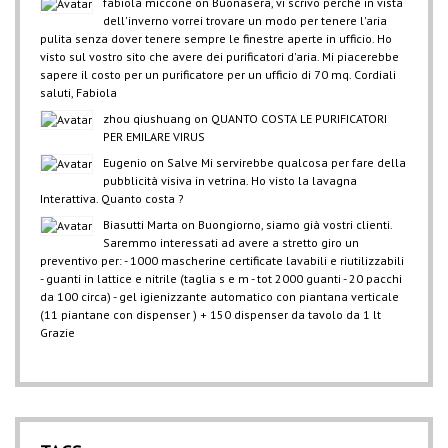
fabiola miccone
on
Buonasera, vi scrivo perché in vista
dell'inverno vorrei trovare un modo per tenere l'aria
pulita senza dover tenere sempre le finestre aperte in ufficio. Ho
visto sul vostro sito che avere dei purificatori d'aria. Mi piacerebbe
sapere il costo per un purificatore per un ufficio di 70 mq. Cordiali
saluti, Fabiola
zhou qiushuang
on
QUANTO COSTA LE PURIFICATORI
PER EMILARE VIRUS
Eugenio
on
Salve Mi servirebbe qualcosa per fare della
pubblicità visiva in vetrina. Ho visto la lavagna
Interattiva. Quanto costa ?
Biasutti Marta
on
Buongiorno, siamo già vostri clienti.
Saremmo interessati ad avere a stretto giro un
preventivo per: - 1000 mascherine certificate lavabili e riutilizzabili
- guanti in lattice e nitrile (taglia s e m - tot 2000 guanti - 20 pacchi
da 100 circa) - gel igienizzante automatico con piantana verticale
(11 piantane con dispenser ) + 150 dispenser da tavolo da 1 lt
Grazie