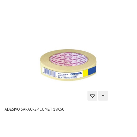
Aggiungi
ADESIVO SARACREP COMET 19X50
alla
lista
dei
desideri