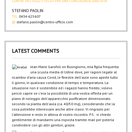
CONTATTACI OGGI STESSO PER UNA CONSULENZA GRATUITA
STEFANO PAOLIN
TEL.
0434-625607
@
stefano.paolin@centro-ufficio.com
LATEST COMMENTS
Jean Marie Garofoli
on
Buongiorno, mia figlia frequenta
una scuola media di Udine dove, per ragioni legate al
ricambio d'aria causa Covid, le finestre dell'aule sono aperte tutto
il giorno, in qualsiasi condizione di tempo e temperatura. La
situazione non è sostenibile ed i ragazzi hanno freddo; volevo
perciò capire se c'era la possibilità di una vostra offerta per un
piano di noleggio dell'apparecchio purificatore dimensionato
secondo la pianta dell'aula (ca. 40/50 mq), considerando che la
cosa potrebbe interessare anche altre classi. Vi ringrazio per
l'attenzione e resto in attesa di vostro riscontro. P.S.: vi chiedo
gentilmente di mandarmi una risposta tramite mail per poterla
condividere con gli altri genitori, grazie.