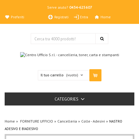
Serve aiuto?
0434-625607
Preferiti
Home
Registrati
Entra
Il tuo carrello
(vuoto)
CATEGORIES
Home
FORNITURE UFFICIO
Cancelleria
Colle - Adesivi
NASTRO
ADESIVO E BIADESIVO