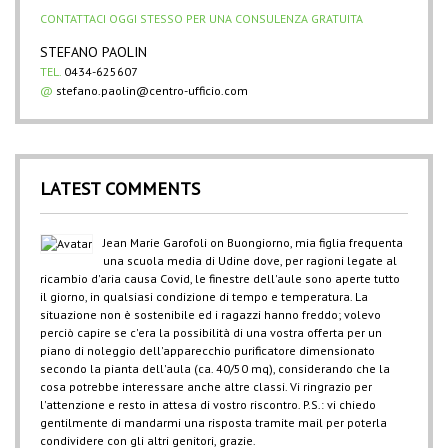
CONTATTACI OGGI STESSO PER UNA CONSULENZA GRATUITA
STEFANO PAOLIN
TEL.
0434-625607
@
stefano.paolin@centro-ufficio.com
LATEST COMMENTS
Jean Marie Garofoli
on
Buongiorno, mia figlia frequenta
una scuola media di Udine dove, per ragioni legate al
ricambio d'aria causa Covid, le finestre dell'aule sono aperte tutto
il giorno, in qualsiasi condizione di tempo e temperatura. La
situazione non è sostenibile ed i ragazzi hanno freddo; volevo
perciò capire se c'era la possibilità di una vostra offerta per un
piano di noleggio dell'apparecchio purificatore dimensionato
secondo la pianta dell'aula (ca. 40/50 mq), considerando che la
cosa potrebbe interessare anche altre classi. Vi ringrazio per
l'attenzione e resto in attesa di vostro riscontro. P.S.: vi chiedo
gentilmente di mandarmi una risposta tramite mail per poterla
condividere con gli altri genitori, grazie.