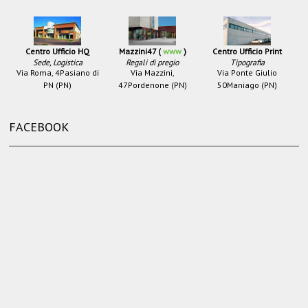
Centro Ufficio HQ
Mazzini47 (
www
)
Centro Ufficio Print
Sede, Logistica
Regali di pregio
Tipografia
Via Roma, 4
Pasiano di
Via Mazzini,
Via Ponte Giulio
PN (PN)
47
Pordenone (PN)
50
Maniago (PN)
FACEBOOK