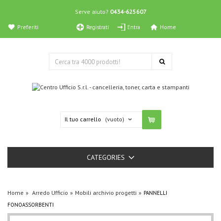
Serve aiuto?
0434-625607
Preferiti
Home
Registrati
Entra
Il tuo carrello
(vuoto)
CATEGORIES
Home
Arredo Ufficio
Mobili archivio progetti
PANNELLI
FONOASSORBENTI