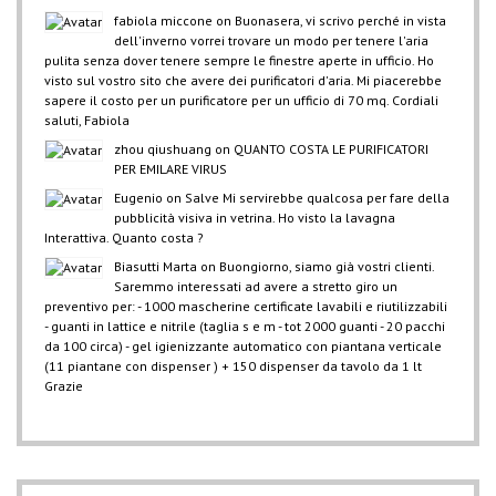
fabiola miccone
on
Buonasera, vi scrivo perché in vista
dell'inverno vorrei trovare un modo per tenere l'aria
pulita senza dover tenere sempre le finestre aperte in ufficio. Ho
visto sul vostro sito che avere dei purificatori d'aria. Mi piacerebbe
sapere il costo per un purificatore per un ufficio di 70 mq. Cordiali
saluti, Fabiola
zhou qiushuang
on
QUANTO COSTA LE PURIFICATORI
PER EMILARE VIRUS
Eugenio
on
Salve Mi servirebbe qualcosa per fare della
pubblicità visiva in vetrina. Ho visto la lavagna
Interattiva. Quanto costa ?
Biasutti Marta
on
Buongiorno, siamo già vostri clienti.
Saremmo interessati ad avere a stretto giro un
preventivo per: - 1000 mascherine certificate lavabili e riutilizzabili
- guanti in lattice e nitrile (taglia s e m - tot 2000 guanti - 20 pacchi
da 100 circa) - gel igienizzante automatico con piantana verticale
(11 piantane con dispenser ) + 150 dispenser da tavolo da 1 lt
Grazie