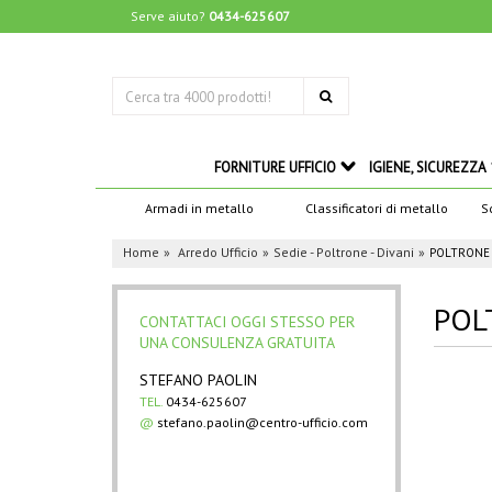
Serve aiuto?
0434-625607
FORNITURE UFFICIO
IGIENE, SICUREZZA
Armadi in metallo
Classificatori di metallo
S
Home
Arredo Ufficio
Sedie - Poltrone - Divani
POLTRONE 
POL
CONTATTACI OGGI STESSO PER
UNA CONSULENZA GRATUITA
STEFANO PAOLIN
TEL.
0434-625607
@
stefano.paolin@centro-ufficio.com