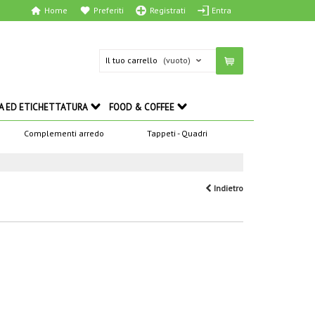
Home
Preferiti
Registrati
Entra
Il tuo carrello
(vuoto)
A ED ETICHETTATURA
FOOD & COFFEE
Complementi arredo
Tappeti - Quadri
Indietro