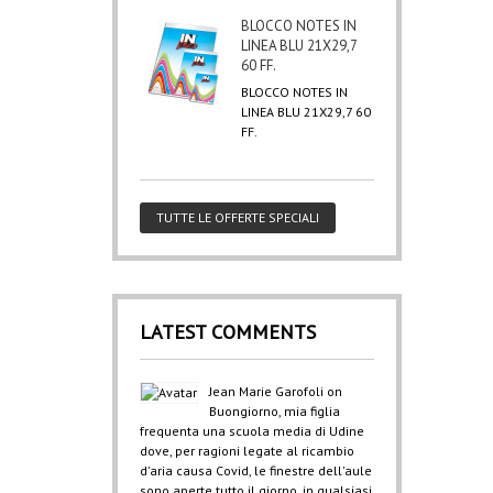
BLOCCO NOTES IN
LINEA BLU 21X29,7
60 FF.
BLOCCO NOTES IN
LINEA BLU 21X29,7 60
FF.
TUTTE LE OFFERTE SPECIALI
LATEST COMMENTS
Jean Marie Garofoli
on
Buongiorno, mia figlia
frequenta una scuola media di Udine
dove, per ragioni legate al ricambio
d'aria causa Covid, le finestre dell'aule
sono aperte tutto il giorno, in qualsiasi