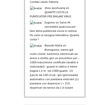
Cordiali saluti, Fabiola
zhou qiushuang
on
QUANTO COSTA LE
PURIFICATORI PER EMILARE VIRUS
Eugenio
on
Salve Mi
servirebbe qualcosa per
fare della pubblicità visiva in vetrina.
Ho visto la lavagna Interattiva. Quanto
costa ?
Biasutti Marta
on
Buongiorno, siamo già
vostri clienti. Saremmo interessati ad
avere a stretto giro un preventivo per: -
1000 mascherine certificate lavabili e
riutilizzabili - guanti in lattice e nitrile
(taglia s e m - tot 2000 guanti - 20
pacchi da 100 circa) - gel igienizzante
automatico con piantana verticale (11
piantane con dispenser ) + 150
dispenser da tavolo da 1 lt Grazie