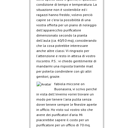
condizione di tempo e temperatura. La
situazione non è sostenibile ed i
ragazzi hanno freddo; volevo perciò
capire se c'era la possibilità di una
vostra offerta per un piano di noleggio
dell'apparecchio purificatore
dimensionato secondo la pianta
dell'aula (ca. 40/50 mq), considerando
che la cosa potrebbe interessare
anche altre classi. Vi ringrazio per
l'attenzione e resto in attesa di vostro
riscontro. P.S.: vi chiedo gentilmente di
mandarmi una risposta tramite mail
per poterla condividere con gli altri
genitori, grazie.
fabiola miccone
on
Buonasera, vi scrivo perché
in vista dell'inverno vorrei trovare un
modo per tenere l'aria pulita senza
dover tenere sempre le finestre aperte
in ufficio. Ho visto sul vostro sito che
avere dei purificatori d'aria. Mi
piacerebbe sapere il costo per un
purificatore per un ufficio di 70 mq.