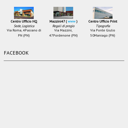
Centro Ufficio HQ
Mazzini47 (
www
)
Centro Ufficio Print
Sede, Logistica
Regali di pregio
Tipografia
Via Roma, 4
Pasiano di
Via Mazzini,
Via Ponte Giulio
PN (PN)
47
Pordenone (PN)
50
Maniago (PN)
FACEBOOK