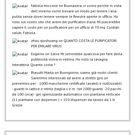
fabiola miccone
on
Buonasera, vi scrivo perché in vista
dell'inverno vorrei trovare un modo per tenere l'aria
pulita senza dover tenere sempre le finestre aperte in ufficio. Ho
visto sul vostro sito che avere dei purificatori d'aria. Mi piacerebbe
sapere il costo per un purificatore per un ufficio di 70 mq. Cordiali
saluti, Fabiola
zhou qiushuang
on
QUANTO COSTA LE PURIFICATORI
PER EMILARE VIRUS
Eugenio
on
Salve Mi servirebbe qualcosa per fare della
pubblicità visiva in vetrina. Ho visto la lavagna
Interattiva. Quanto costa ?
Biasutti Marta
on
Buongiorno, siamo già vostri clienti.
Saremmo interessati ad avere a stretto giro un
preventivo per: - 1000 mascherine certificate lavabili e riutilizzabili
- guanti in lattice e nitrile (taglia s e m - tot 2000 guanti - 20 pacchi
da 100 circa) - gel igienizzante automatico con piantana verticale
(11 piantane con dispenser ) + 150 dispenser da tavolo da 1 lt
Grazie