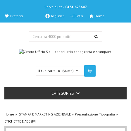
Serve aiuto?
0434-625607
Preferiti
Home
Registrati
Entra
Il tuo carrello
(vuoto)
CATEGORIES
Home
STAMPA E MARKETING AZIENDALE
Presentazione Tipografia
ETICHETTE E ADESIVI