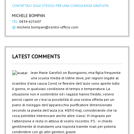
CONTATTACI OGGI STESSO PER UNA CONSULENZA GRATUITA
MICHELE BOMPAN
TEL.
0434-625607
@
michele.bompan@centro-ufficio.com
LATEST COMMENTS
Jean Marie Garofoli
on
Buongiorno, mia figlia frequenta
una scuola media di Udine dove, per ragioni legate al
ricambio d'aria causa Covid, le finestre dell'aule sono aperte tutto
il giorno, in qualsiasi condizione di tempo e temperatura. La
situazione non è sostenibile ed i ragazzi hanno freddo; volevo
perciò capire se c'era la possibilità di una vostra offerta per un
piano di noleggio dell'apparecchio purificatore dimensionato
secondo la pianta dell'aula (ca. 40/50 mq), considerando che la
cosa potrebbe interessare anche altre classi. Vi ringrazio per
l'attenzione e resto in attesa di vostro riscontro. P.S.: vi chiedo
gentilmente di mandarmi una risposta tramite mail per poterla
condividere con gli altri genitori, grazie.