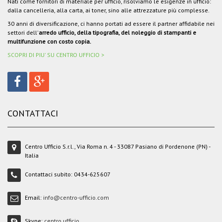
Nati come fornitori di materiale per ufficio, risolviamo le esigenze in ufficio:
dalla cancelleria, alla carta, ai toner, sino alle attrezzature più complesse.
30 anni di diversificazione, ci hanno portati ad essere il partner affidabile nei
settori dell'
arredo ufficio, della tipografia, del noleggio di stampanti e
multifunzione con costo copia.
SCOPRI DI PIU' SU CENTRO UFFICIO >
CONTATTACI
Centro Ufficio S.r.l., Via Roma n. 4 - 33087 Pasiano di Pordenone (PN) -
Italia
Contattaci subito:
0434-625607
Email:
info@centro-ufficio.com
Skype:
centro.ufficio