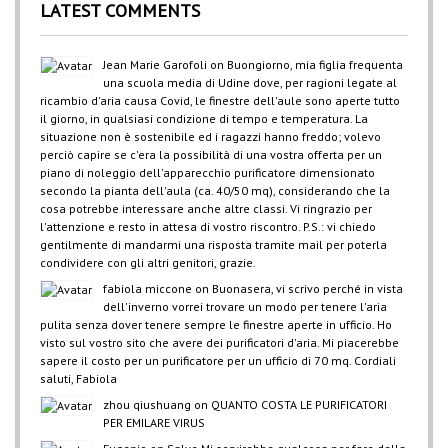
LATEST COMMENTS
Jean Marie Garofoli
on
Buongiorno, mia figlia frequenta
una scuola media di Udine dove, per ragioni legate al
ricambio d'aria causa Covid, le finestre dell'aule sono aperte tutto
il giorno, in qualsiasi condizione di tempo e temperatura. La
situazione non è sostenibile ed i ragazzi hanno freddo; volevo
perciò capire se c'era la possibilità di una vostra offerta per un
piano di noleggio dell'apparecchio purificatore dimensionato
secondo la pianta dell'aula (ca. 40/50 mq), considerando che la
cosa potrebbe interessare anche altre classi. Vi ringrazio per
l'attenzione e resto in attesa di vostro riscontro. P.S.: vi chiedo
gentilmente di mandarmi una risposta tramite mail per poterla
condividere con gli altri genitori, grazie.
fabiola miccone
on
Buonasera, vi scrivo perché in vista
dell'inverno vorrei trovare un modo per tenere l'aria
pulita senza dover tenere sempre le finestre aperte in ufficio. Ho
visto sul vostro sito che avere dei purificatori d'aria. Mi piacerebbe
sapere il costo per un purificatore per un ufficio di 70 mq. Cordiali
saluti, Fabiola
zhou qiushuang
on
QUANTO COSTA LE PURIFICATORI
PER EMILARE VIRUS