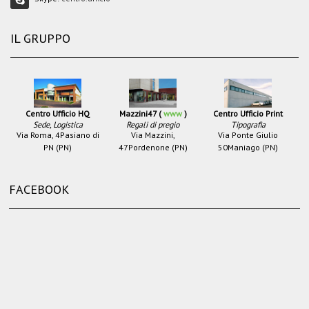
IL GRUPPO
Centro Ufficio HQ
Mazzini47 (
www
)
Centro Ufficio Print
Sede, Logistica
Regali di pregio
Tipografia
Via Roma, 4
Pasiano di
Via Mazzini,
Via Ponte Giulio
PN (PN)
47
Pordenone (PN)
50
Maniago (PN)
FACEBOOK