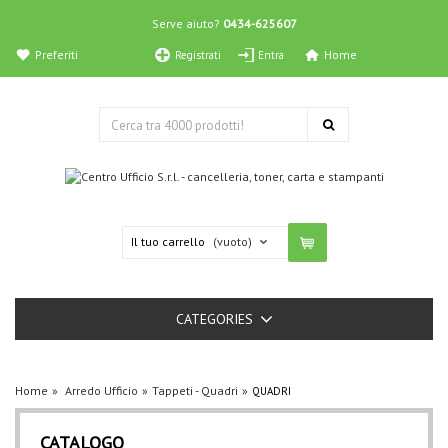
Serve aiuto?
0434-625607
Preferiti
Home
Registrati
Entra
Il tuo carrello
(vuoto)
CATEGORIES
Home
Arredo Ufficio
Tappeti - Quadri
QUADRI
CATALOGO