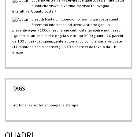
Eugenio
on
Salve Mi servirebbe qualcosa per fare della
pubblicità visiva in vetrina. Ho visto la lavagna
Interattiva. Quanto costa ?
Biasutti Marta
on
Buongiorno, siamo già vostri clienti.
Saremmo interessati ad avere a stretto giro un
preventivo per: - 1000 mascherine certificate lavabili e riutilizzabili
- guanti in lattice e nitrile (taglia s e m - tot 2000 guanti - 20 pacchi
da 100 circa) - gel igienizzante automatico con piantana verticale
(11 piantane con dispenser ) + 150 dispenser da tavolo da 1 lt
Grazie
TAGS
xnx
toner xerox
toner
tipografia
stampa
QUADRI