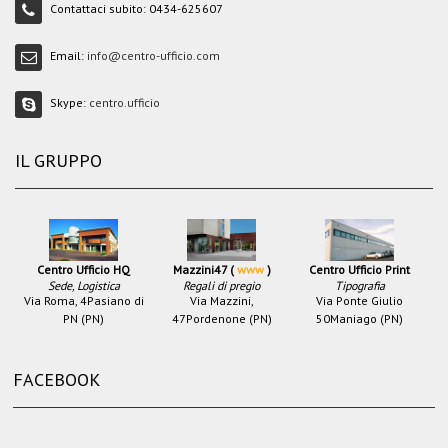
Contattaci subito:
0434-625607
Email:
info@centro-ufficio.com
Skype:
centro.ufficio
IL GRUPPO
Centro Ufficio HQ
Mazzini47 (
www
)
Centro Ufficio Print
Sede, Logistica
Regali di pregio
Tipografia
Via Roma, 4
Pasiano di
Via Mazzini,
Via Ponte Giulio
PN (PN)
47
Pordenone (PN)
50
Maniago (PN)
FACEBOOK