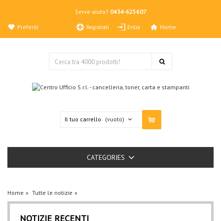
Serve aiuto?
0434-625607
Preferiti
Home
Registrati
Entra
Il tuo carrello
(vuoto)
CATEGORIES
Home
Tutte le notizie
NOTIZIE RECENTI