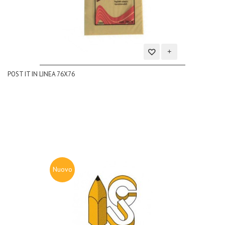
Aggiungi
POST IT IN LINEA 76X76
alla
lista
dei
desideri
Nuovo