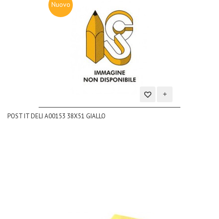
Nuovo
Aggiungi
POST IT DELI A00153 38X51 GIALLO
alla
lista
dei
desideri