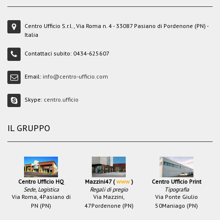
Centro Ufficio S.r.l., Via Roma n. 4 - 33087 Pasiano di Pordenone (PN) -
Italia
Contattaci subito:
0434-625607
Email:
info@centro-ufficio.com
Skype:
centro.ufficio
IL GRUPPO
Centro Ufficio HQ
Mazzini47 (
www
)
Centro Ufficio Print
Sede, Logistica
Regali di pregio
Tipografia
Via Roma, 4
Pasiano di
Via Mazzini,
Via Ponte Giulio
PN (PN)
47
Pordenone (PN)
50
Maniago (PN)