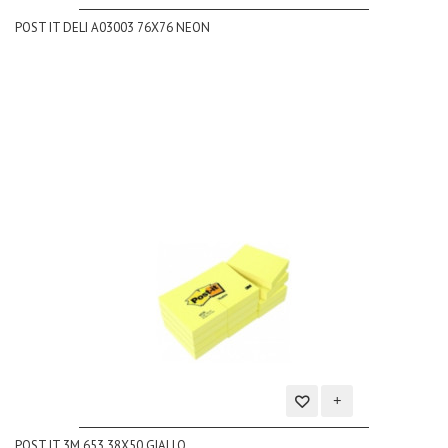
Aggiungi
POST IT DELI A03003 76X76 NEON
alla
lista
dei
desideri
Aggiungi
POST IT 3M 653 38X50 GIALLO
alla