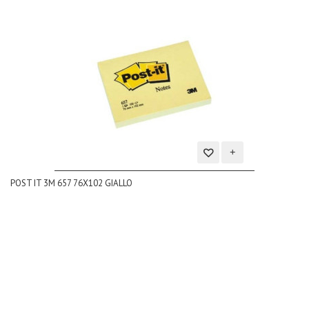
Aggiungi
POST IT 3M 657 76X102 GIALLO
alla
lista
dei
desideri