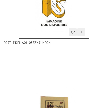
Aggiungi
POST IT DELI A01103 38X51 NEON
alla
lista
dei
desideri