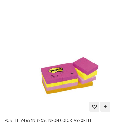
dei
desideri
Aggiungi
POST IT 3M 653N 38X50 NEON COLORI ASSORTITI
alla
lista
dei
desideri