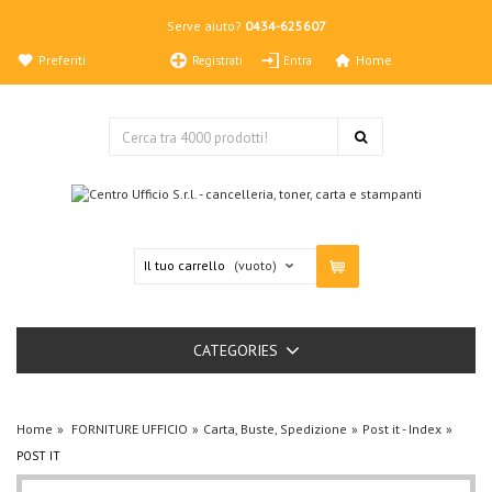
Serve aiuto?
0434-625607
Preferiti
Home
Registrati
Entra
Il tuo carrello
(vuoto)
CATEGORIES
Home
FORNITURE UFFICIO
Carta, Buste, Spedizione
Post it - Index
POST IT