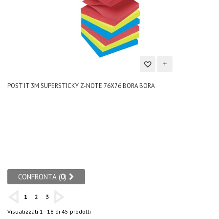
Aggiungi
POST IT 3M SUPERSTICKY Z-NOTE 76X76 BORA BORA
alla
lista
dei
desideri
CONFRONTA (
0
)
1
2
3
Visualizzati 1 - 18 di 45 prodotti