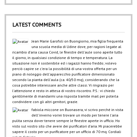
LATEST COMMENTS
Jean Marie Garofoli
on
Buongiorno, mia figlia frequenta
una scuola media di Udine dove, per ragioni legate al
ricambio d'aria causa Covid, le finestre dell'aule sono aperte tutto
il giorno, in qualsiasi condizione di tempo e temperatura. La
situazione non è sostenibile ed i ragazzi hanno freddo; volevo
perciò capire se c'era la possibilità di una vostra offerta per un
piano di noleggio dell'apparecchio purificatore dimensionato
secondo la pianta dell'aula (ca. 40/50 mq), considerando che la
cosa potrebbe interessare anche altre classi. Vi ringrazio per
l'attenzione e resto in attesa di vostro riscontro. P.S.: vi chiedo
gentilmente di mandarmi una risposta tramite mail per poterla
condividere con gli altri genitori, grazie.
fabiola miccone
on
Buonasera, vi scrivo perché in vista
dell'inverno vorrei trovare un modo per tenere l'aria
pulita senza dover tenere sempre le finestre aperte in ufficio. Ho
visto sul vostro sito che avere dei purificatori d'aria. Mi piacerebbe
sapere il costo per un purificatore per un ufficio di 70 mq. Cordiali