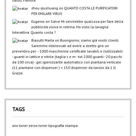
saluti, Fabiola
zhou qiushuang
on
QUANTO COSTA LE PURIFICATORI
PER EMILARE VIRUS
Eugenio
on
Salve Mi servirebbe qualcosa per fare della
pubblicità visiva in vetrina. Ho visto la lavagna
Interattiva. Quanto costa ?
Biasutti Marta
on
Buongiorno, siamo già vostri clienti.
Saremmo interessati ad avere a stretto giro un
preventivo per: - 1000 mascherine certificate lavabili e riutilizzabili
- guanti in lattice e nitrile (taglia s e m - tot 2000 guanti - 20 pacchi
da 100 circa) - gel igienizzante automatico con piantana verticale
(11 piantane con dispenser ) + 150 dispenser da tavolo da 1 lt
Grazie
TAGS
xnx
toner xerox
toner
tipografia
stampa