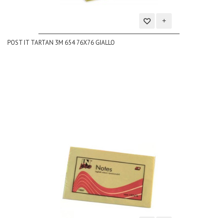
Aggiungi
POST IT TARTAN 3M 654 76X76 GIALLO
alla
lista
dei
desideri