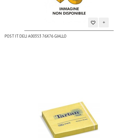
Aggiungi
POST IT DELI A00353 76X76 GIALLO
alla
lista
dei
desideri