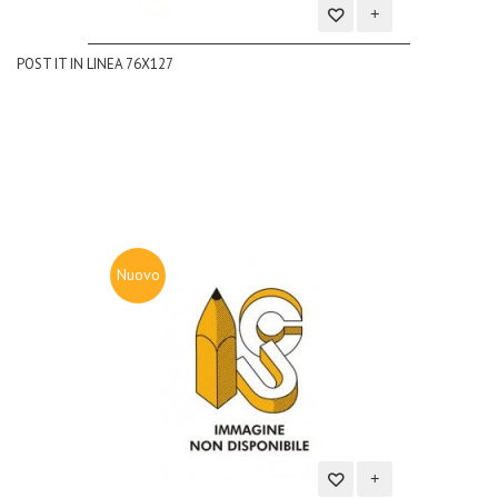
Aggiungi
POST IT IN LINEA 76X127
alla
lista
dei
desideri
Nuovo