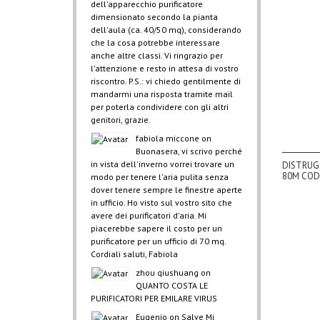
dell'apparecchio purificatore
dimensionato secondo la pianta
dell'aula (ca. 40/50 mq), considerando
che la cosa potrebbe interessare
anche altre classi. Vi ringrazio per
l'attenzione e resto in attesa di vostro
riscontro. P.S.: vi chiedo gentilmente di
mandarmi una risposta tramite mail
per poterla condividere con gli altri
genitori, grazie.
fabiola miccone
on
Buonasera, vi scrivo perché
in vista dell'inverno vorrei trovare un
DISTRUG
80M COD.
modo per tenere l'aria pulita senza
dover tenere sempre le finestre aperte
in ufficio. Ho visto sul vostro sito che
avere dei purificatori d'aria. Mi
piacerebbe sapere il costo per un
purificatore per un ufficio di 70 mq.
Cordiali saluti, Fabiola
zhou qiushuang
on
QUANTO COSTA LE
PURIFICATORI PER EMILARE VIRUS
Eugenio
on
Salve Mi