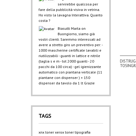
servirebbe qualcosa per
fare della pubblicità visiva in vetrina.
Ho visto la lavagna Interattiva. Quanto
costa ?
Biasutti Marta
on
Buongiorno, siamo già
vostri clienti. Saremmo interessati ad
avere a stretto giro un preventivo per: -
1000 mascherine certificate lavabili e
riutilizzabili - guanti in lattice e nitrile
DISTRUG
(taglia s e m - tot 2000 guanti - 20
TOSINGR
pacchi da 100 circa) - gel igienizzante
automatico con piantana verticale (11
piantane con dispenser ) + 150
dispenser da tavolo da 1 lt Grazie
TAGS
xnx
toner xerox
toner
tipografia