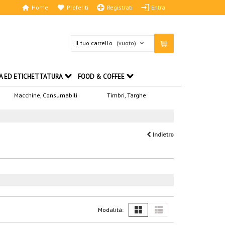
Home
Preferiti
Registrati
Entra
Il tuo carrello
(vuoto)
A ED ETICHETTATURA
FOOD & COFFEE
Macchine, Consumabili
Timbri, Targhe
Indietro
Modalità: