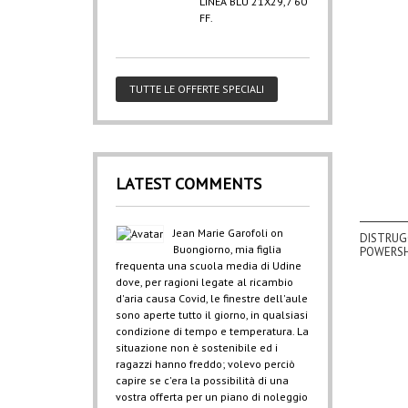
LINEA BLU 21X29,7 60
FF.
TUTTE LE OFFERTE SPECIALI
LATEST COMMENTS
Jean Marie Garofoli
on
DISTRUG
Buongiorno, mia figlia
POWERSH
frequenta una scuola media di Udine
dove, per ragioni legate al ricambio
d'aria causa Covid, le finestre dell'aule
sono aperte tutto il giorno, in qualsiasi
condizione di tempo e temperatura. La
situazione non è sostenibile ed i
ragazzi hanno freddo; volevo perciò
capire se c'era la possibilità di una
vostra offerta per un piano di noleggio