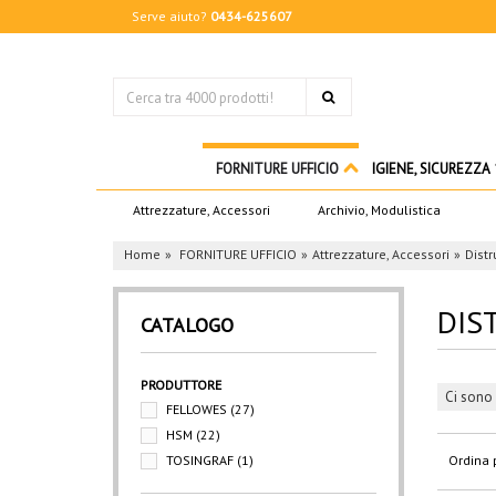
Serve aiuto?
0434-625607
FORNITURE UFFICIO
IGIENE, SICUREZZA
Attrezzature, Accessori
Archivio, Modulistica
Home
FORNITURE UFFICIO
Attrezzature, Accessori
Distr
DIS
CATALOGO
PRODUTTORE
Ci sono 
FELLOWES
(27)
HSM
(22)
TOSINGRAF
(1)
Ordina 