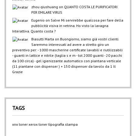
zhou qiushuang
on
QUANTO COSTA LE PURIFICATORI
PER EMILARE VIRUS
Eugenio
on
Salve Mi servirebbe qualcosa per fare della
pubblicità visiva in vetrina. Ho visto la lavagna
Interattiva. Quanto costa ?
Biasutti Marta
on
Buongiorno, siamo già vostri clienti.
Saremmo interessati ad avere a stretto giro un
preventivo per: - 1000 mascherine certificate lavabili e riutilizzabili
- guanti in lattice e nitrile (taglia s e m - tot 2000 guanti - 20 pacchi
da 100 circa) - gel igienizzante automatico con piantana verticale
(11 piantane con dispenser ) + 150 dispenser da tavolo da 1 lt
Grazie
TAGS
xnx
toner xerox
toner
tipografia
stampa