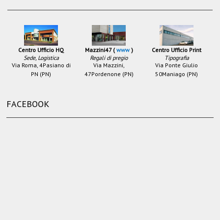
Centro Ufficio HQ
Mazzini47 (
www
)
Centro Ufficio Print
Sede, Logistica
Regali di pregio
Tipografia
Via Roma, 4
Pasiano di
Via Mazzini,
Via Ponte Giulio
PN (PN)
47
Pordenone (PN)
50
Maniago (PN)
FACEBOOK