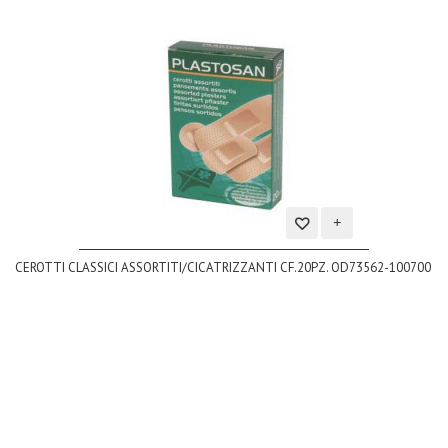
Aggiungi
CEROTTI CLASSICI ASSORTITI/CICATRIZZANTI CF.20PZ. OD73562-100700
alla
lista
dei
desideri