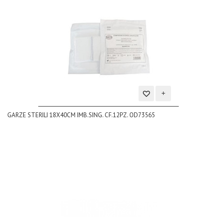
Aggiungi
GARZE STERILI 18X40CM IMB.SING. CF.12PZ. OD73565
alla
lista
dei
desideri