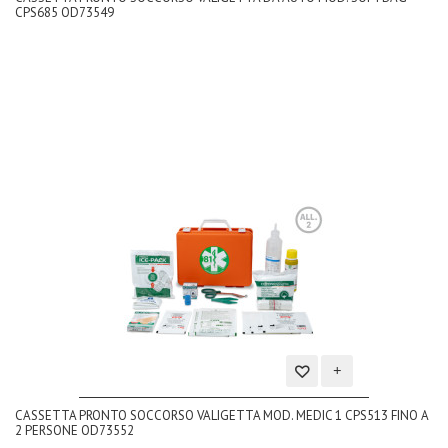
CPS685 OD73549
lista
dei
desideri
Aggiungi
CASSETTA PRONTO SOCCORSO VALIGETTA MOD. MEDIC 1 CPS513 FINO A
alla
2 PERSONE OD73552
lista