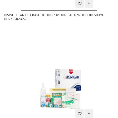
Aggiungi
DISINFETTANTE A BASE DI IODOPOVIDONE AL 10% DI IODIO 500ML
alla
OD73558-96528
lista
dei
desideri