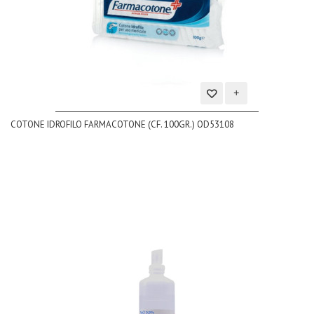
Aggiungi
COTONE IDROFILO FARMACOTONE (CF. 100GR.) OD53108
alla
lista
dei
desideri