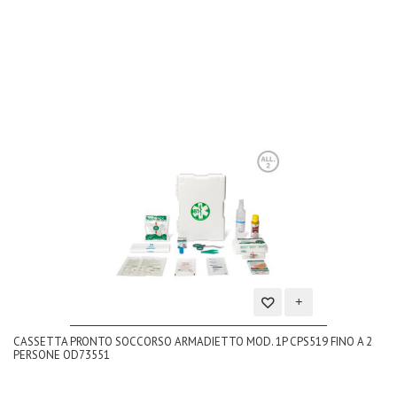
dei
desideri
Aggiungi
CASSETTA PRONTO SOCCORSO ARMADIETTO MOD. 1P CPS519 FINO A 2
alla
PERSONE OD73551
lista
dei
desideri