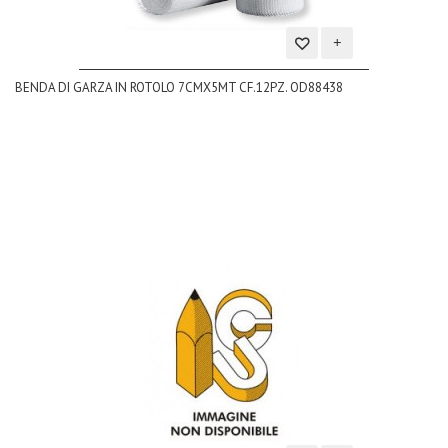
Aggiungi
BENDA DI GARZA IN ROTOLO 7CMX5MT CF.12PZ. OD88438
alla
lista
dei
desideri