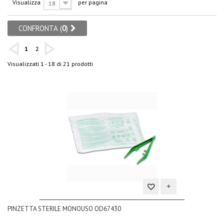
Visualizza
per pagina
18
CONFRONTA (
0
)
1
2
Visualizzati 1 - 18 di 21 prodotti
Aggiungi
PINZETTA STERILE MONOUSO OD67430
alla
lista