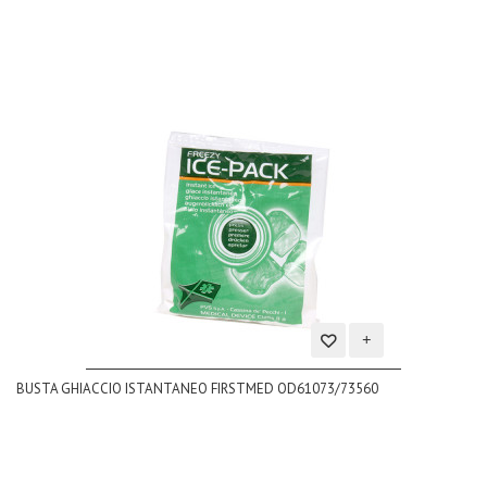
Aggiungi
BUSTA GHIACCIO ISTANTANEO FIRSTMED OD61073/73560
alla
lista
dei
desideri