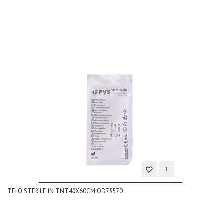
dei
desideri
Aggiungi
TELO STERILE IN TNT40X60CM OD73570
alla
lista
dei
desideri