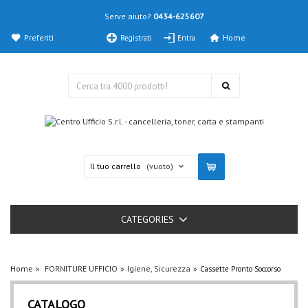
Serve aiuto?
0434-625607
Preferiti
Home
Registrati
Entra
Il tuo carrello
(vuoto)
CATEGORIES
Home
FORNITURE UFFICIO
Igiene, Sicurezza
Cassette Pronto Soccorso
CATALOGO