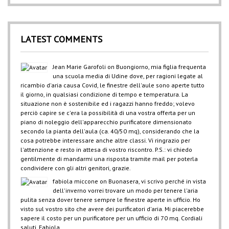
LATEST COMMENTS
Jean Marie Garofoli
on
Buongiorno, mia figlia frequenta
una scuola media di Udine dove, per ragioni legate al
ricambio d'aria causa Covid, le finestre dell'aule sono aperte tutto
il giorno, in qualsiasi condizione di tempo e temperatura. La
situazione non è sostenibile ed i ragazzi hanno freddo; volevo
perciò capire se c'era la possibilità di una vostra offerta per un
piano di noleggio dell'apparecchio purificatore dimensionato
secondo la pianta dell'aula (ca. 40/50 mq), considerando che la
cosa potrebbe interessare anche altre classi. Vi ringrazio per
l'attenzione e resto in attesa di vostro riscontro. P.S.: vi chiedo
gentilmente di mandarmi una risposta tramite mail per poterla
condividere con gli altri genitori, grazie.
fabiola miccone
on
Buonasera, vi scrivo perché in vista
dell'inverno vorrei trovare un modo per tenere l'aria
pulita senza dover tenere sempre le finestre aperte in ufficio. Ho
visto sul vostro sito che avere dei purificatori d'aria. Mi piacerebbe
sapere il costo per un purificatore per un ufficio di 70 mq. Cordiali
saluti, Fabiola