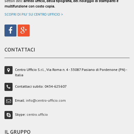
settori dell'
arredo ufficio, della tipografia, del noleggio di stampanti e
multifunzione con costo copia.
SCOPRI DI PIU' SU CENTRO UFFICIO >
CONTATTACI
Centro Ufficio S.r.l., Via Roma n. 4 - 33087 Pasiano di Pordenone (PN) -
Italia
Contattaci subito:
0434-625607
Email:
info@centro-ufficio.com
Skype:
centro.ufficio
IL GRUPPO