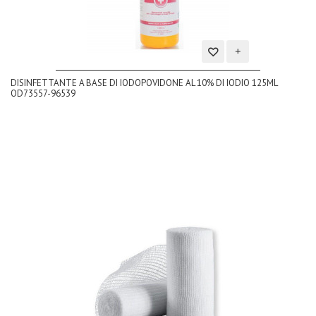
Aggiungi
DISINFETTANTE A BASE DI IODOPOVIDONE AL 10% DI IODIO 125ML
alla
OD73557-96539
lista
dei
desideri