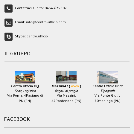
Contattaci subito:
0434-625607
Email:
info@centro-ufficio.com
Skype:
centro.ufficio
IL GRUPPO
Centro Ufficio HQ
Mazzini47 (
www
)
Centro Ufficio Print
Sede, Logistica
Regali di pregio
Tipografia
Via Roma, 4
Pasiano di
Via Mazzini,
Via Ponte Giulio
PN (PN)
47
Pordenone (PN)
50
Maniago (PN)
FACEBOOK