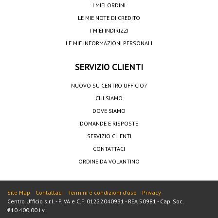
I MIEI ORDINI
LE MIE NOTE DI CREDITO
I MIEI INDIRIZZI
LE MIE INFORMAZIONI PERSONALI
SERVIZIO CLIENTI
NUOVO SU CENTRO UFFICIO?
CHI SIAMO
DOVE SIAMO
DOMANDE E RISPOSTE
SERVIZIO CLIENTI
CONTATTACI
ORDINE DA VOLANTINO
Site Map
Contattaci
Termini e condizioni d'uso
Privacy
Centro Ufficio s.r.l. - P.IVA e C.F. 01222040931 - REA 50981 - Cap. Soc.
€10.400,00 i.v.