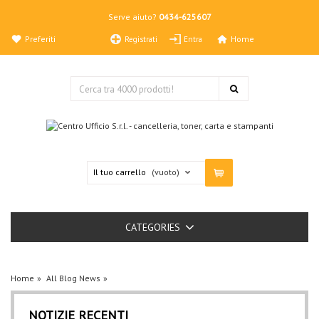
Serve aiuto?
0434-625607
Preferiti
Home
Registrati
Entra
Il tuo carrello
(vuoto)
CATEGORIES
Home
All Blog News
NOTIZIE RECENTI