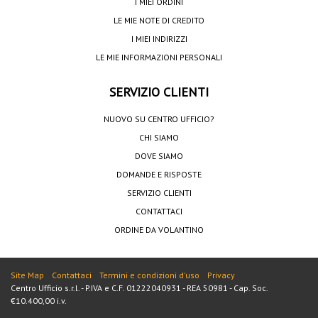
I MIEI ORDINI
LE MIE NOTE DI CREDITO
I MIEI INDIRIZZI
LE MIE INFORMAZIONI PERSONALI
SERVIZIO CLIENTI
NUOVO SU CENTRO UFFICIO?
CHI SIAMO
DOVE SIAMO
DOMANDE E RISPOSTE
SERVIZIO CLIENTI
CONTATTACI
ORDINE DA VOLANTINO
Site Map
Contattaci
Termini e condizioni d'uso
Privacy
Centro Ufficio s.r.l. - P.IVA e C.F. 01222040931 - REA 50981 - Cap. Soc.
€10.400,00 i.v.