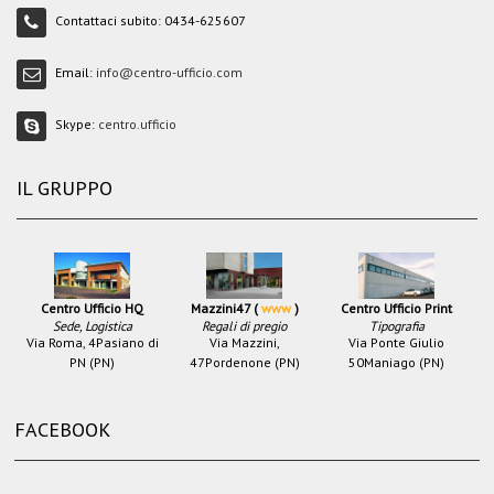
Contattaci subito:
0434-625607
Email:
info@centro-ufficio.com
Skype:
centro.ufficio
IL GRUPPO
Centro Ufficio HQ
Mazzini47 (
www
)
Centro Ufficio Print
Sede, Logistica
Regali di pregio
Tipografia
Via Roma, 4
Pasiano di
Via Mazzini,
Via Ponte Giulio
PN (PN)
47
Pordenone (PN)
50
Maniago (PN)
FACEBOOK