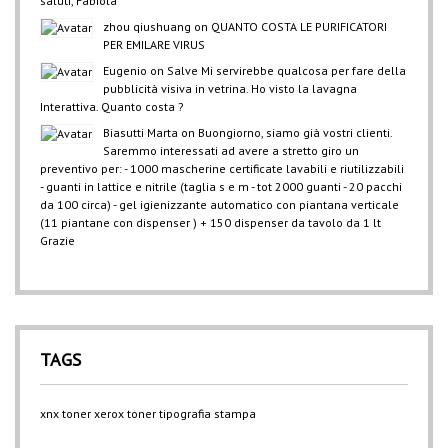
saluti, Fabiola
zhou qiushuang
on
QUANTO COSTA LE PURIFICATORI
PER EMILARE VIRUS
Eugenio
on
Salve Mi servirebbe qualcosa per fare della
pubblicità visiva in vetrina. Ho visto la lavagna
Interattiva. Quanto costa ?
Biasutti Marta
on
Buongiorno, siamo già vostri clienti.
Saremmo interessati ad avere a stretto giro un
preventivo per: - 1000 mascherine certificate lavabili e riutilizzabili
- guanti in lattice e nitrile (taglia s e m - tot 2000 guanti - 20 pacchi
da 100 circa) - gel igienizzante automatico con piantana verticale
(11 piantane con dispenser ) + 150 dispenser da tavolo da 1 lt
Grazie
TAGS
xnx
toner xerox
toner
tipografia
stampa