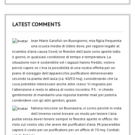
LATEST COMMENTS
Jean Marie Garofoli
on
Buongiorno, mia figlia frequenta
una scuola media di Udine dove, per ragioni legate al
ricambio d'aria causa Covid, le finestre dell'aule sono aperte tutto
il giorno, in qualsiasi condizione di tempo e temperatura. La
situazione non è sostenibile ed i ragazzi hanno freddo; volevo
perciò capire se c'era la possibilità di una vostra offerta per un
piano di noleggio dell'apparecchio purificatore dimensionato
secondo la pianta dell'aula (ca. 40/50 mq), considerando che la
cosa potrebbe interessare anche altre classi. Vi ringrazio per
l'attenzione e resto in attesa di vostro riscontro. P.S.: vi chiedo
gentilmente di mandarmi una risposta tramite mail per poterla
condividere con gli altri genitori, grazie.
fabiola miccone
on
Buonasera, vi scrivo perché in vista
dell'inverno vorrei trovare un modo per tenere l'aria
pulita senza dover tenere sempre le finestre aperte in ufficio. Ho
visto sul vostro sito che avere dei purificatori d'aria. Mi piacerebbe
sapere il costo per un purificatore per un ufficio di 70 mq. Cordiali