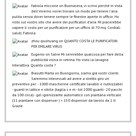
fabiola miccone
on
Buonasera, vi scrivo perché in vista
dell'inverno vorrei trovare un modo per tenere l'aria
pulita senza dover tenere sempre le finestre aperte in ufficio. Ho
visto sul vostro sito che avere dei purificatori d'aria. Mi piacerebbe
sapere il costo per un purificatore per un ufficio di 70 mq. Cordiali
saluti, Fabiola
zhou qiushuang
on
QUANTO COSTA LE PURIFICATORI
PER EMILARE VIRUS
Eugenio
on
Salve Mi servirebbe qualcosa per fare della
pubblicità visiva in vetrina. Ho visto la lavagna
Interattiva. Quanto costa ?
Biasutti Marta
on
Buongiorno, siamo già vostri clienti.
Saremmo interessati ad avere a stretto giro un
preventivo per: - 1000 mascherine certificate lavabili e riutilizzabili
- guanti in lattice e nitrile (taglia s e m - tot 2000 guanti - 20 pacchi
da 100 circa) - gel igienizzante automatico con piantana verticale
(11 piantane con dispenser ) + 150 dispenser da tavolo da 1 lt
Grazie