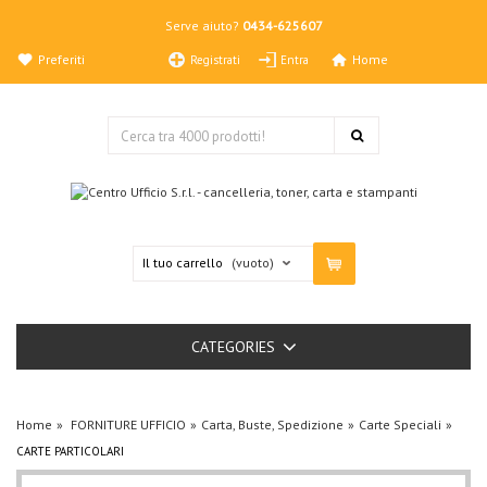
Serve aiuto?
0434-625607
Preferiti
Home
Registrati
Entra
Il tuo carrello
(vuoto)
CATEGORIES
Home
FORNITURE UFFICIO
Carta, Buste, Spedizione
Carte Speciali
CARTE PARTICOLARI