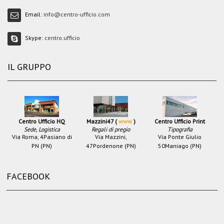
Email:
info@centro-ufficio.com
Skype:
centro.ufficio
IL GRUPPO
Centro Ufficio HQ
Mazzini47 (
www
)
Centro Ufficio Print
Sede, Logistica
Regali di pregio
Tipografia
Via Roma, 4
Pasiano di
Via Mazzini,
Via Ponte Giulio
PN (PN)
47
Pordenone (PN)
50
Maniago (PN)
FACEBOOK