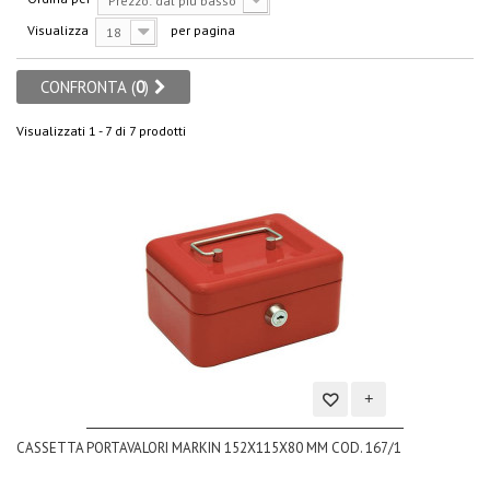
Prezzo: dal più basso
Visualizza
per pagina
18
CONFRONTA (
0
)
Visualizzati 1 - 7 di 7 prodotti
Aggiungi
CASSETTA PORTAVALORI MARKIN 152X115X80 MM COD. 167/1
alla
lista
dei