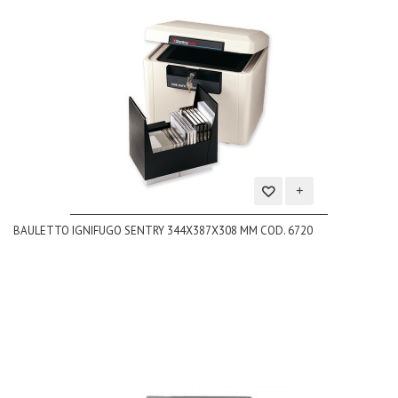
Aggiungi
BAULETTO IGNIFUGO SENTRY 344X387X308 MM COD. 6720
alla
lista
dei
desideri