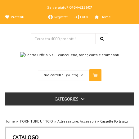
Serve aiuto?
0434-625607
Preferiti
Home
Registrati
Entra
Il tuo carrello
(vuoto)
CATEGORIES
Home
FORNITURE UFFICIO
Attrezzature, Accessori
Cassette Portavalori
CATALOGO