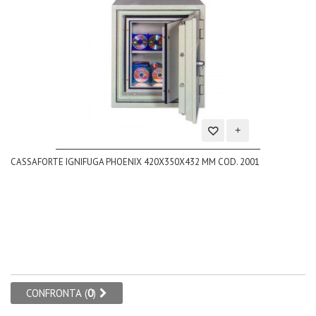
Aggiungi
CASSAFORTE IGNIFUGA PHOENIX 420X350X432 MM COD. 2001
alla
lista
dei
desideri
CONFRONTA (
0
)