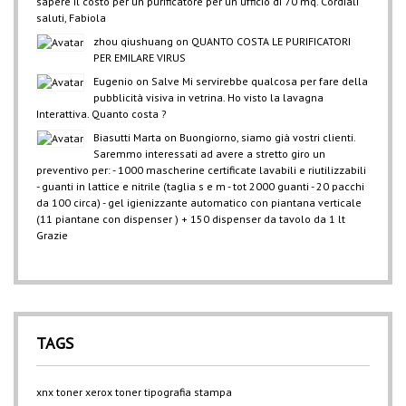
sapere il costo per un purificatore per un ufficio di 70 mq. Cordiali
saluti, Fabiola
zhou qiushuang
on
QUANTO COSTA LE PURIFICATORI
PER EMILARE VIRUS
Eugenio
on
Salve Mi servirebbe qualcosa per fare della
pubblicità visiva in vetrina. Ho visto la lavagna
Interattiva. Quanto costa ?
Biasutti Marta
on
Buongiorno, siamo già vostri clienti.
Saremmo interessati ad avere a stretto giro un
preventivo per: - 1000 mascherine certificate lavabili e riutilizzabili
- guanti in lattice e nitrile (taglia s e m - tot 2000 guanti - 20 pacchi
da 100 circa) - gel igienizzante automatico con piantana verticale
(11 piantane con dispenser ) + 150 dispenser da tavolo da 1 lt
Grazie
TAGS
xnx
toner xerox
toner
tipografia
stampa