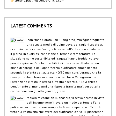
@
stefano.paolin@centro-ufficio.com
LATEST COMMENTS
Jean Marie Garofoli
on
Buongiorno, mia figlia frequenta
una scuola media di Udine dove, per ragioni legate al
ricambio d'aria causa Covid, le finestre dell'aule sono aperte tutto
il giorno, in qualsiasi condizione di tempo e temperatura. La
situazione non è sostenibile ed i ragazzi hanno freddo; volevo
perciò capire se c'era la possibilità di una vostra offerta per un
piano di noleggio dell'apparecchio purificatore dimensionato
secondo la pianta dell'aula (ca. 40/50 mq), considerando che la
cosa potrebbe interessare anche altre classi. Vi ringrazio per
l'attenzione e resto in attesa di vostro riscontro. P.S.: vi chiedo
gentilmente di mandarmi una risposta tramite mail per poterla
condividere con gli altri genitori, grazie.
fabiola miccone
on
Buonasera, vi scrivo perché in vista
dell'inverno vorrei trovare un modo per tenere l'aria
pulita senza dover tenere sempre le finestre aperte in ufficio. Ho
visto sul vostro sito che avere dei purificatori d'aria. Mi piacerebbe