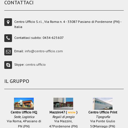
CONTATTACI
Centro Ufficio S.r.l., Via Roma n. 4 - 33087 Pasiano di Pordenone (PN) -
Italia
Contattaci subito:
0434-625607
Email:
info@centro-ufficio.com
Skype:
centro.ufficio
IL GRUPPO
Centro Ufficio HQ
Mazzini47 (
www
)
Centro Ufficio Print
Sede, Logistica
Regali di pregio
Tipografia
Via Roma, 4
Pasiano di
Via Mazzini,
Via Ponte Giulio
PN (PN)
47
Pordenone (PN)
50
Maniago (PN)