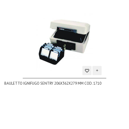
Aggiungi
BAULETTO IGNIFUGO SENTRY 206X362X279 MM COD. 1710
alla
lista
dei
desideri