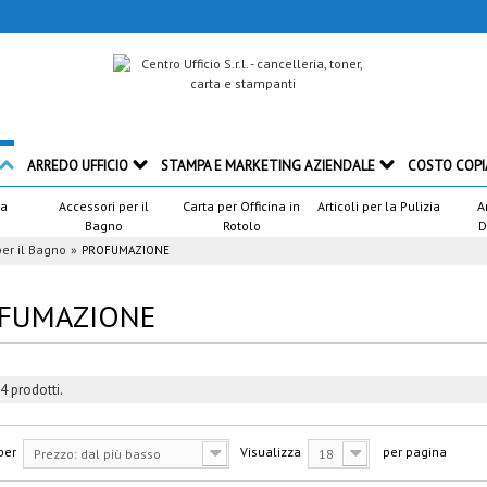
ARREDO UFFICIO
STAMPA E MARKETING AZIENDALE
COSTO COPI
ca
Accessori per il
Carta per Officina in
Articoli per la Pulizia
A
Bagno
Rotolo
D
per il Bagno
PROFUMAZIONE
FUMAZIONE
4 prodotti.
per
Visualizza
per pagina
Prezzo: dal più basso
18