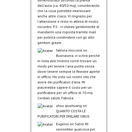
dimensionato secondo la pianta
dell'aula (ca. 40/50 mq), considerando
che la cosa potrebbe interessare
anche altre classi. Vi ringrazio per
l'attenzione e resto in attesa di vostro
riscontro. P.S.: vi chiedo gentilmente di
mandarmi una risposta tramite mail
per poterla condividere con gli altri
genitori, grazie.
fabiola miccone
on
Buonasera, vi scrivo perché
in vista dell'inverno vorrei trovare un
modo per tenere l'aria pulita senza
dover tenere sempre le finestre aperte
in ufficio. Ho visto sul vostro sito che
avere dei purificatori d'aria. Mi
piacerebbe sapere il costo per un
purificatore per un ufficio di 70 mq.
Cordiali saluti, Fabiola
zhou qiushuang
on
QUANTO COSTA LE
PURIFICATORI PER EMILARE VIRUS
Eugenio
on
Salve Mi
servirebbe qualcosa per