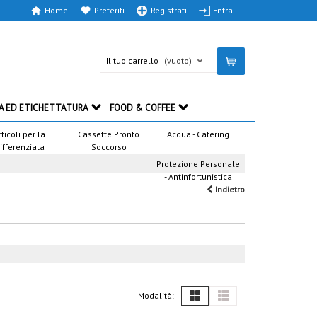
Home
Preferiti
Registrati
Entra
Il tuo carrello
(vuoto)
A ED ETICHETTATURA
FOOD & COFFEE
rticoli per la
Cassette Pronto
Acqua - Catering
ifferenziata
Soccorso
Protezione Personale
- Antinfortunistica
Indietro
Modalità: