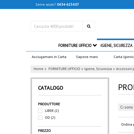
Serve aiuto?
0434-625607
FORNITURE UFFICIO
IGIENE, SICUREZZA
Asciugamani in Carta
Sapone mani
Carta Igieni
Home
FORNITURE UFFICIO
Igiene, Sicurezza
Accessori 
PRO
CATALOGO
PRODUTTORE
Ci sono 
LIBER
(2)
OD
(2)
Ordina 
PREZZO