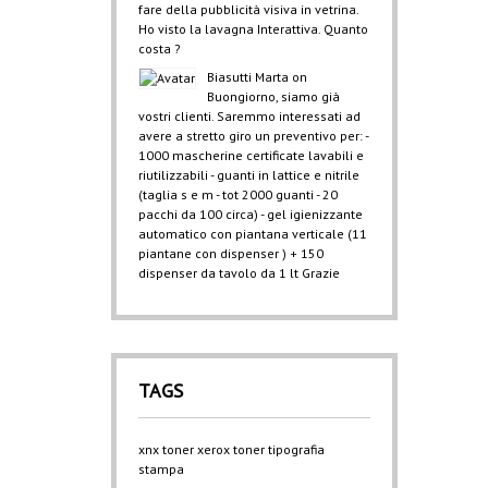
fare della pubblicità visiva in vetrina.
Ho visto la lavagna Interattiva. Quanto
costa ?
Biasutti Marta
on
Buongiorno, siamo già
vostri clienti. Saremmo interessati ad
avere a stretto giro un preventivo per: -
1000 mascherine certificate lavabili e
riutilizzabili - guanti in lattice e nitrile
(taglia s e m - tot 2000 guanti - 20
pacchi da 100 circa) - gel igienizzante
automatico con piantana verticale (11
piantane con dispenser ) + 150
dispenser da tavolo da 1 lt Grazie
TAGS
xnx
toner xerox
toner
tipografia
stampa