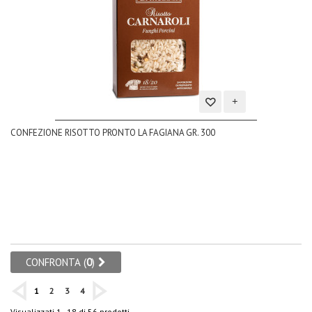
Aggiungi
CONFEZIONE RISOTTO PRONTO LA FAGIANA GR. 300
alla
lista
dei
desideri
CONFRONTA (
0
)
1
2
3
4
Visualizzati 1 - 18 di 56 prodotti