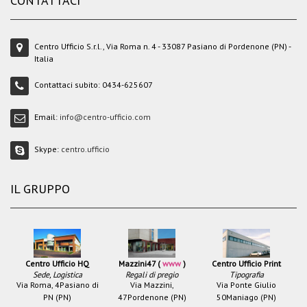
CONTATTACI
Centro Ufficio S.r.l., Via Roma n. 4 - 33087 Pasiano di Pordenone (PN) -
Italia
Contattaci subito:
0434-625607
Email:
info@centro-ufficio.com
Skype:
centro.ufficio
IL GRUPPO
Centro Ufficio HQ
Mazzini47 (
www
)
Centro Ufficio Print
Sede, Logistica
Regali di pregio
Tipografia
Via Roma, 4
Pasiano di
Via Mazzini,
Via Ponte Giulio
PN (PN)
47
Pordenone (PN)
50
Maniago (PN)