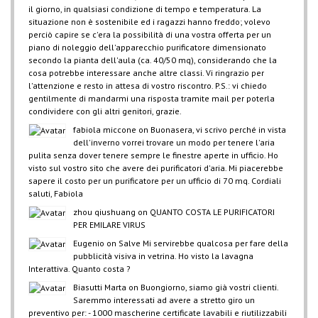
il giorno, in qualsiasi condizione di tempo e temperatura. La
situazione non è sostenibile ed i ragazzi hanno freddo; volevo
perciò capire se c'era la possibilità di una vostra offerta per un
piano di noleggio dell'apparecchio purificatore dimensionato
secondo la pianta dell'aula (ca. 40/50 mq), considerando che la
cosa potrebbe interessare anche altre classi. Vi ringrazio per
l'attenzione e resto in attesa di vostro riscontro. P.S.: vi chiedo
gentilmente di mandarmi una risposta tramite mail per poterla
condividere con gli altri genitori, grazie.
fabiola miccone
on
Buonasera, vi scrivo perché in vista
dell'inverno vorrei trovare un modo per tenere l'aria
pulita senza dover tenere sempre le finestre aperte in ufficio. Ho
visto sul vostro sito che avere dei purificatori d'aria. Mi piacerebbe
sapere il costo per un purificatore per un ufficio di 70 mq. Cordiali
saluti, Fabiola
zhou qiushuang
on
QUANTO COSTA LE PURIFICATORI
PER EMILARE VIRUS
Eugenio
on
Salve Mi servirebbe qualcosa per fare della
pubblicità visiva in vetrina. Ho visto la lavagna
Interattiva. Quanto costa ?
Biasutti Marta
on
Buongiorno, siamo già vostri clienti.
Saremmo interessati ad avere a stretto giro un
preventivo per: - 1000 mascherine certificate lavabili e riutilizzabili