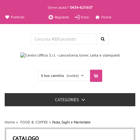
Serve aiuto?
0434-625607
Preferiti
Home
Registrati
Entra
Il tuo carrello
(vuoto)
CATEGORIES
Home
FOOD & COFFEE
Pasta, Sughi e Marmellate
CATALOGO