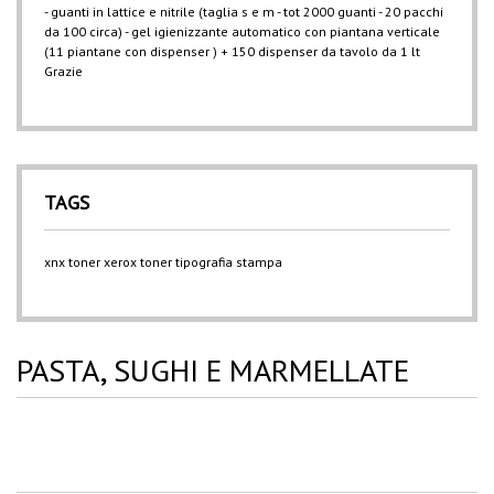
- guanti in lattice e nitrile (taglia s e m - tot 2000 guanti - 20 pacchi
da 100 circa) - gel igienizzante automatico con piantana verticale
(11 piantane con dispenser ) + 150 dispenser da tavolo da 1 lt
Grazie
TAGS
xnx
toner xerox
toner
tipografia
stampa
PASTA, SUGHI E MARMELLATE