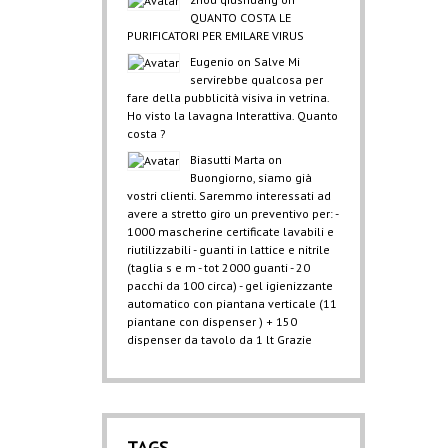
QUANTO COSTA LE
PURIFICATORI PER EMILARE VIRUS
Eugenio
on
Salve Mi
servirebbe qualcosa per
fare della pubblicità visiva in vetrina.
Ho visto la lavagna Interattiva. Quanto
costa ?
Biasutti Marta
on
Buongiorno, siamo già
vostri clienti. Saremmo interessati ad
avere a stretto giro un preventivo per: -
1000 mascherine certificate lavabili e
riutilizzabili - guanti in lattice e nitrile
(taglia s e m - tot 2000 guanti - 20
pacchi da 100 circa) - gel igienizzante
automatico con piantana verticale (11
piantane con dispenser ) + 150
dispenser da tavolo da 1 lt Grazie
TAGS