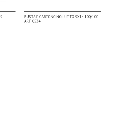
 9
BUSTA E CARTONCINO LUTTO 9X14 100/100
ART. 0534