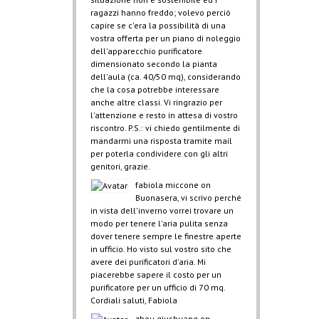
ragazzi hanno freddo; volevo perciò
capire se c'era la possibilità di una
vostra offerta per un piano di noleggio
dell'apparecchio purificatore
dimensionato secondo la pianta
dell'aula (ca. 40/50 mq), considerando
che la cosa potrebbe interessare
anche altre classi. Vi ringrazio per
l'attenzione e resto in attesa di vostro
riscontro. P.S.: vi chiedo gentilmente di
mandarmi una risposta tramite mail
per poterla condividere con gli altri
genitori, grazie.
fabiola miccone
on
Buonasera, vi scrivo perché
in vista dell'inverno vorrei trovare un
modo per tenere l'aria pulita senza
dover tenere sempre le finestre aperte
in ufficio. Ho visto sul vostro sito che
avere dei purificatori d'aria. Mi
piacerebbe sapere il costo per un
purificatore per un ufficio di 70 mq.
Cordiali saluti, Fabiola
zhou qiushuang
on