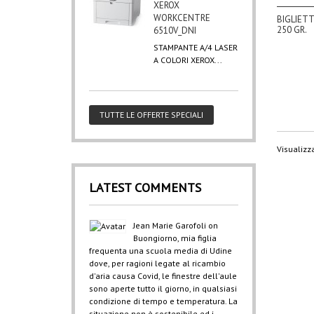
XEROX
WORKCENTRE
BIGLIETT
250 GR.
6510V_DNI
STAMPANTE A/4 LASER
A COLORI XEROX...
TUTTE LE OFFERTE SPECIALI
Visualizza
LATEST COMMENTS
Jean Marie Garofoli
on
Buongiorno, mia figlia
frequenta una scuola media di Udine
dove, per ragioni legate al ricambio
d'aria causa Covid, le finestre dell'aule
sono aperte tutto il giorno, in qualsiasi
condizione di tempo e temperatura. La
situazione non è sostenibile ed i