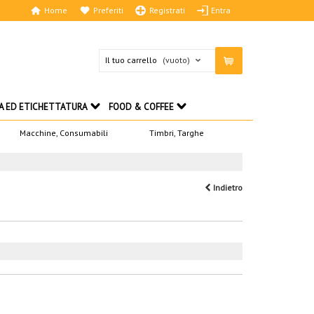
Home
Preferiti
Registrati
Entra
Il tuo carrello
(vuoto)
A ED ETICHETTATURA
FOOD & COFFEE
Macchine, Consumabili
Timbri, Targhe
Indietro