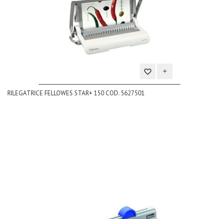
Aggiungi
RILEGATRICE FELLOWES STAR+ 150 COD. 5627501
alla
lista
dei
desideri