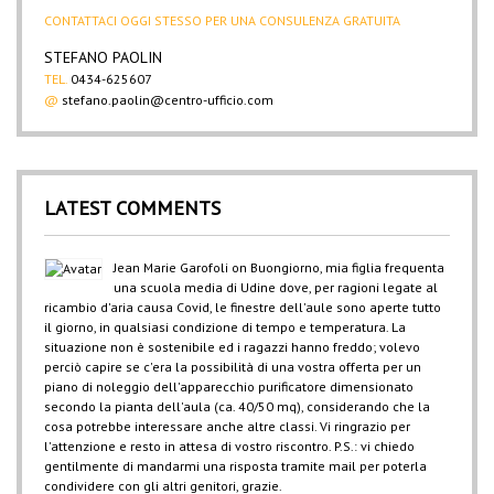
CONTATTACI OGGI STESSO PER UNA CONSULENZA GRATUITA
STEFANO PAOLIN
TEL.
0434-625607
@
stefano.paolin@centro-ufficio.com
LATEST COMMENTS
Jean Marie Garofoli
on
Buongiorno, mia figlia frequenta
una scuola media di Udine dove, per ragioni legate al
ricambio d'aria causa Covid, le finestre dell'aule sono aperte tutto
il giorno, in qualsiasi condizione di tempo e temperatura. La
situazione non è sostenibile ed i ragazzi hanno freddo; volevo
perciò capire se c'era la possibilità di una vostra offerta per un
piano di noleggio dell'apparecchio purificatore dimensionato
secondo la pianta dell'aula (ca. 40/50 mq), considerando che la
cosa potrebbe interessare anche altre classi. Vi ringrazio per
l'attenzione e resto in attesa di vostro riscontro. P.S.: vi chiedo
gentilmente di mandarmi una risposta tramite mail per poterla
condividere con gli altri genitori, grazie.