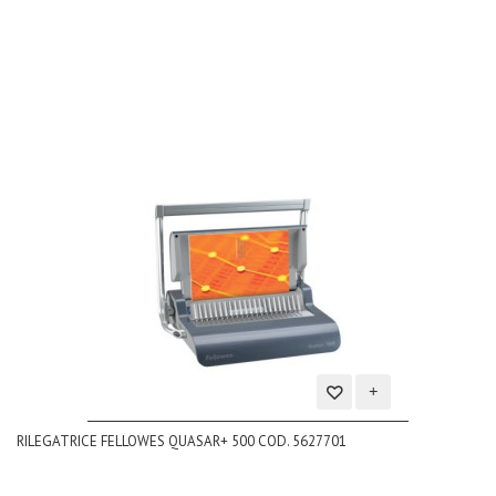
dei
desideri
Aggiungi
RILEGATRICE FELLOWES QUASAR+ 500 COD. 5627701
alla
lista
dei