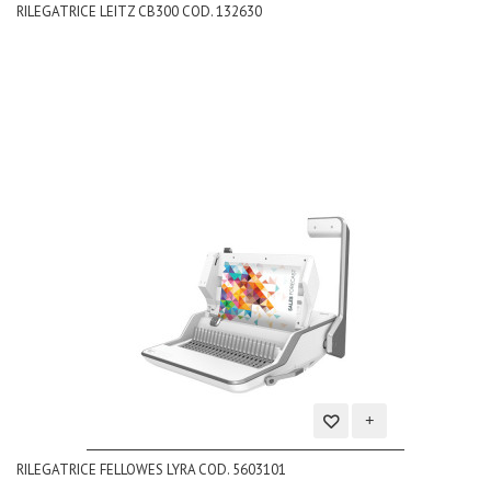
RILEGATRICE LEITZ CB300 COD. 132630
alla
lista
dei
desideri
Aggiungi
RILEGATRICE FELLOWES LYRA COD. 5603101
alla
lista