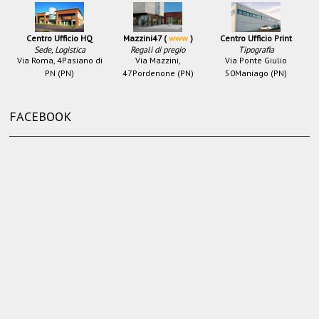
Centro Ufficio HQ
Mazzini47 (
www
)
Centro Ufficio Print
Sede, Logistica
Regali di pregio
Tipografia
Via Roma, 4
Pasiano di
Via Mazzini,
Via Ponte Giulio
PN (PN)
47
Pordenone (PN)
50
Maniago (PN)
FACEBOOK