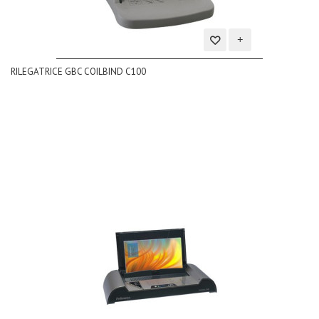
Aggiungi
RILEGATRICE GBC COILBIND C100
alla
lista
dei
desideri