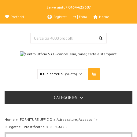
Serve aiuto?
0434-625607
Preferiti
Home
Registrati
Entra
Il tuo carrello
(vuoto)
CATEGORIES
Home
FORNITURE UFFICIO
Attrezzature, Accessori
Rilegatrici - Plastificatrici
RILEGATRICI