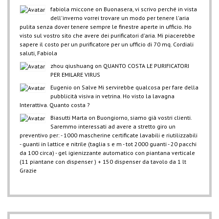
fabiola miccone
on
Buonasera, vi scrivo perché in vista
dell'inverno vorrei trovare un modo per tenere l'aria
pulita senza dover tenere sempre le finestre aperte in ufficio. Ho
visto sul vostro sito che avere dei purificatori d'aria. Mi piacerebbe
sapere il costo per un purificatore per un ufficio di 70 mq. Cordiali
saluti, Fabiola
zhou qiushuang
on
QUANTO COSTA LE PURIFICATORI
PER EMILARE VIRUS
Eugenio
on
Salve Mi servirebbe qualcosa per fare della
pubblicità visiva in vetrina. Ho visto la lavagna
Interattiva. Quanto costa ?
Biasutti Marta
on
Buongiorno, siamo già vostri clienti.
Saremmo interessati ad avere a stretto giro un
preventivo per: - 1000 mascherine certificate lavabili e riutilizzabili
- guanti in lattice e nitrile (taglia s e m - tot 2000 guanti - 20 pacchi
da 100 circa) - gel igienizzante automatico con piantana verticale
(11 piantane con dispenser ) + 150 dispenser da tavolo da 1 lt
Grazie