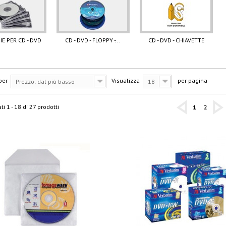
E PER CD - DVD
CD - DVD - FLOPPY -...
CD - DVD - CHIAVETTE
per
Visualizza
per pagina
Prezzo: dal più basso
18
ti 1 - 18 di 27 prodotti
1
2