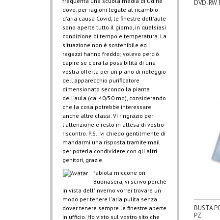
frequenta una scuola media di Udine
DVD-RW R
dove, per ragioni legate al ricambio
d'aria causa Covid, le finestre dell'aule
sono aperte tutto il giorno, in qualsiasi
condizione di tempo e temperatura. La
situazione non è sostenibile ed i
ragazzi hanno freddo; volevo perciò
capire se c'era la possibilità di una
vostra offerta per un piano di noleggio
dell'apparecchio purificatore
dimensionato secondo la pianta
dell'aula (ca. 40/50 mq), considerando
che la cosa potrebbe interessare
anche altre classi. Vi ringrazio per
l'attenzione e resto in attesa di vostro
riscontro. P.S.: vi chiedo gentilmente di
mandarmi una risposta tramite mail
per poterla condividere con gli altri
genitori, grazie.
fabiola miccone
on
Buonasera, vi scrivo perché
in vista dell'inverno vorrei trovare un
modo per tenere l'aria pulita senza
BUSTA PO
dover tenere sempre le finestre aperte
PZ.
in ufficio. Ho visto sul vostro sito che