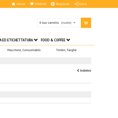
Home
Preferiti
Registrati
Entra
Il tuo carrello
(vuoto)
A ED ETICHETTATURA
FOOD & COFFEE
Macchine, Consumabili
Timbri, Targhe
Indietro