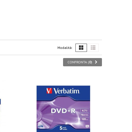
Modalità:
CONFRONTA (
0
)