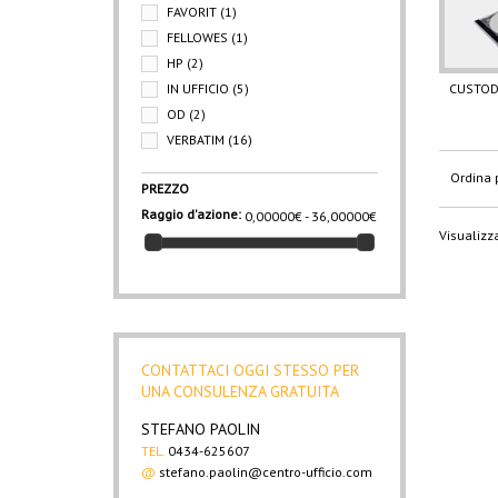
FAVORIT
(1)
FELLOWES
(1)
HP
(2)
IN UFFICIO
(5)
CUSTODI
OD
(2)
VERBATIM
(16)
Ordina 
PREZZO
Raggio d'azione:
0,00000€ - 36,00000€
Visualizza
CONTATTACI OGGI STESSO PER
UNA CONSULENZA GRATUITA
STEFANO PAOLIN
TEL.
0434-625607
@
stefano.paolin@centro-ufficio.com