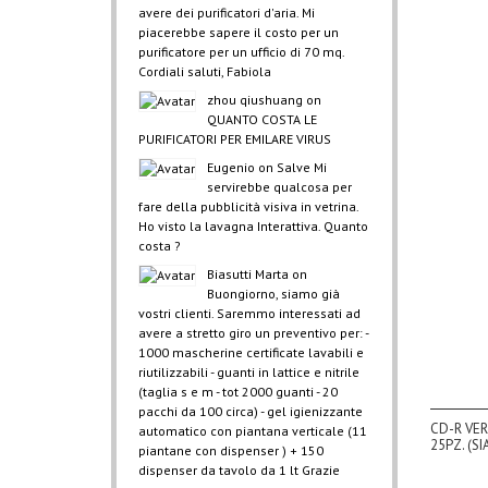
avere dei purificatori d'aria. Mi
piacerebbe sapere il costo per un
purificatore per un ufficio di 70 mq.
Cordiali saluti, Fabiola
zhou qiushuang
on
QUANTO COSTA LE
PURIFICATORI PER EMILARE VIRUS
Eugenio
on
Salve Mi
servirebbe qualcosa per
fare della pubblicità visiva in vetrina.
Ho visto la lavagna Interattiva. Quanto
costa ?
Biasutti Marta
on
Buongiorno, siamo già
vostri clienti. Saremmo interessati ad
avere a stretto giro un preventivo per: -
1000 mascherine certificate lavabili e
riutilizzabili - guanti in lattice e nitrile
(taglia s e m - tot 2000 guanti - 20
pacchi da 100 circa) - gel igienizzante
CD-R VER
automatico con piantana verticale (11
25PZ. (S
piantane con dispenser ) + 150
dispenser da tavolo da 1 lt Grazie