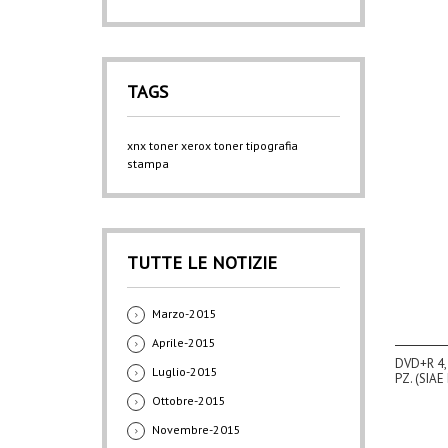
TAGS
xnx
toner xerox
toner
tipografia
stampa
TUTTE LE NOTIZIE
Marzo-2015
Aprile-2015
DVD+R 4,
Luglio-2015
PZ. (SIAE
Ottobre-2015
Novembre-2015