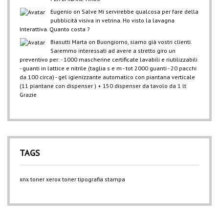
Eugenio
on
Salve Mi servirebbe qualcosa per fare della
pubblicità visiva in vetrina. Ho visto la lavagna
Interattiva. Quanto costa ?
Biasutti Marta
on
Buongiorno, siamo già vostri clienti.
Saremmo interessati ad avere a stretto giro un
preventivo per: - 1000 mascherine certificate lavabili e riutilizzabili
- guanti in lattice e nitrile (taglia s e m - tot 2000 guanti - 20 pacchi
da 100 circa) - gel igienizzante automatico con piantana verticale
(11 piantane con dispenser ) + 150 dispenser da tavolo da 1 lt
Grazie
TAGS
xnx
toner xerox
toner
tipografia
stampa