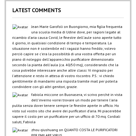
LATEST COMMENTS
Jean Marie Garofoli
on
Buongiorno, mia figlia frequenta
una scuola media di Udine dove, per ragioni legate al
ricambio d'aria causa Covid, le finestre dell'aule sono aperte tutto
il giorno, in qualsiasi condizione di tempo e temperatura. La
situazione non è sostenibile ed i ragazzi hanno freddo; volevo
perciò capire se c'era la possibilità di una vostra offerta per un
piano di noleggio dell'apparecchio purificatore dimensionato
secondo la pianta dell'aula (ca. 40/50 mq), considerando che la
cosa potrebbe interessare anche altre classi. Vi ringrazio per
l'attenzione e resto in attesa di vostro riscontro. P.S.: vi chiedo
gentilmente di mandarmi una risposta tramite mail per poterla
condividere con gli altri genitori, grazie.
fabiola miccone
on
Buonasera, vi scrivo perché in vista
dell'inverno vorrei trovare un modo per tenere l'aria
pulita senza dover tenere sempre le finestre aperte in ufficio. Ho
visto sul vostro sito che avere dei purificatori d'aria. Mi piacerebbe
sapere il costo per un purificatore per un ufficio di 70 mq. Cordiali
saluti, Fabiola
zhou qiushuang
on
QUANTO COSTA LE PURIFICATORI
PER EMILARE VIRUS