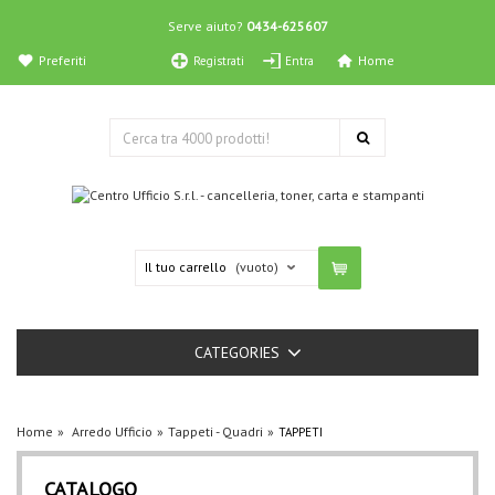
Serve aiuto?
0434-625607
Preferiti
Home
Registrati
Entra
Il tuo carrello
(vuoto)
CATEGORIES
Home
Arredo Ufficio
Tappeti - Quadri
TAPPETI
CATALOGO