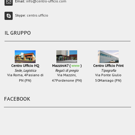
Email:
info@centro-ufficio.com
Skype:
centro.ufficio
IL GRUPPO
Centro Ufficio HQ
Mazzini47 (
www
)
Centro Ufficio Print
Sede, Logistica
Regali di pregio
Tipografia
Via Roma, 4
Pasiano di
Via Mazzini,
Via Ponte Giulio
PN (PN)
47
Pordenone (PN)
50
Maniago (PN)
FACEBOOK