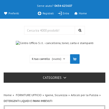
Serve aiuto?
0434-625607
Preferiti
Home
Registrati
Entra
Il tuo carrello
(vuoto)
CATEGORIES
Home
FORNITURE UFFICIO
Igiene, Sicurezza
Articoli per la Pulizia
DETERGENTI LIQUIDI E PANNI IMBEVUTI