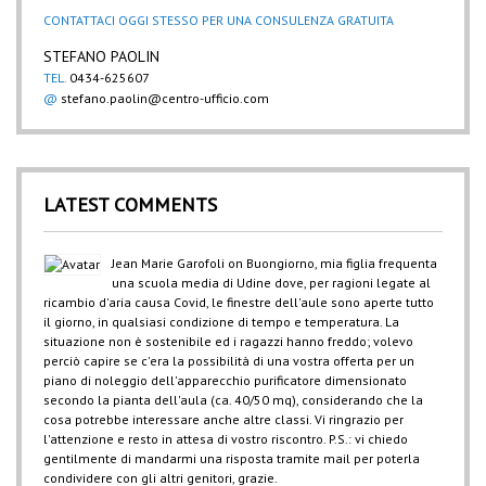
CONTATTACI OGGI STESSO PER UNA CONSULENZA GRATUITA
STEFANO PAOLIN
TEL.
0434-625607
@
stefano.paolin@centro-ufficio.com
LATEST COMMENTS
Jean Marie Garofoli
on
Buongiorno, mia figlia frequenta
una scuola media di Udine dove, per ragioni legate al
ricambio d'aria causa Covid, le finestre dell'aule sono aperte tutto
il giorno, in qualsiasi condizione di tempo e temperatura. La
situazione non è sostenibile ed i ragazzi hanno freddo; volevo
perciò capire se c'era la possibilità di una vostra offerta per un
piano di noleggio dell'apparecchio purificatore dimensionato
secondo la pianta dell'aula (ca. 40/50 mq), considerando che la
cosa potrebbe interessare anche altre classi. Vi ringrazio per
l'attenzione e resto in attesa di vostro riscontro. P.S.: vi chiedo
gentilmente di mandarmi una risposta tramite mail per poterla
condividere con gli altri genitori, grazie.