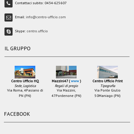
Contattaci subito:
0434-625607
Email:
info@centro-ufficio.com
Skype:
centro.ufficio
IL GRUPPO
Centro Ufficio HQ
Mazzini47 (
www
)
Centro Ufficio Print
Sede, Logistica
Regali di pregio
Tipografia
Via Roma, 4
Pasiano di
Via Mazzini,
Via Ponte Giulio
PN (PN)
47
Pordenone (PN)
50
Maniago (PN)
FACEBOOK