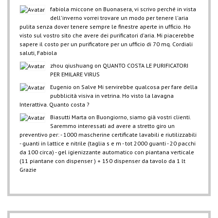
fabiola miccone
on
Buonasera, vi scrivo perché in vista
dell'inverno vorrei trovare un modo per tenere l'aria
pulita senza dover tenere sempre le finestre aperte in ufficio. Ho
visto sul vostro sito che avere dei purificatori d'aria. Mi piacerebbe
sapere il costo per un purificatore per un ufficio di 70 mq. Cordiali
saluti, Fabiola
zhou qiushuang
on
QUANTO COSTA LE PURIFICATORI
PER EMILARE VIRUS
Eugenio
on
Salve Mi servirebbe qualcosa per fare della
pubblicità visiva in vetrina. Ho visto la lavagna
Interattiva. Quanto costa ?
Biasutti Marta
on
Buongiorno, siamo già vostri clienti.
Saremmo interessati ad avere a stretto giro un
preventivo per: - 1000 mascherine certificate lavabili e riutilizzabili
- guanti in lattice e nitrile (taglia s e m - tot 2000 guanti - 20 pacchi
da 100 circa) - gel igienizzante automatico con piantana verticale
(11 piantane con dispenser ) + 150 dispenser da tavolo da 1 lt
Grazie