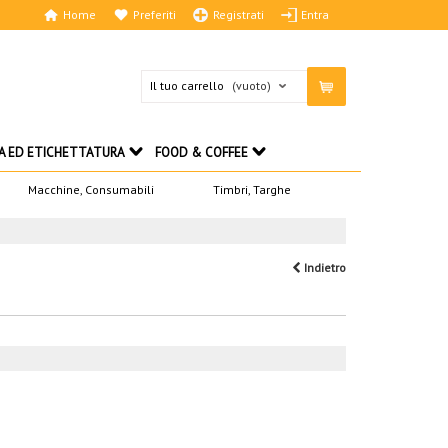
Home
Preferiti
Registrati
Entra
Il tuo carrello
(vuoto)
A ED ETICHETTATURA
FOOD & COFFEE
Macchine, Consumabili
Timbri, Targhe
Indietro