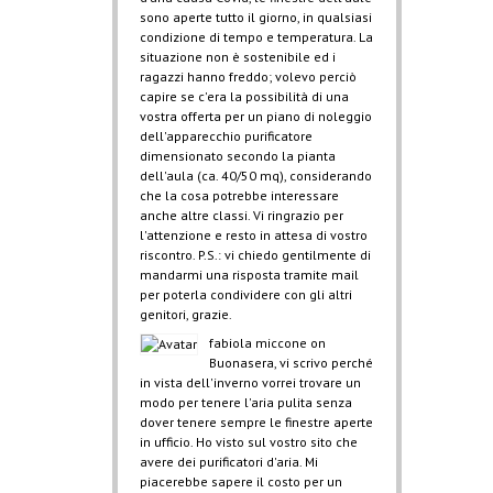
sono aperte tutto il giorno, in qualsiasi
condizione di tempo e temperatura. La
situazione non è sostenibile ed i
ragazzi hanno freddo; volevo perciò
capire se c'era la possibilità di una
vostra offerta per un piano di noleggio
dell'apparecchio purificatore
dimensionato secondo la pianta
dell'aula (ca. 40/50 mq), considerando
che la cosa potrebbe interessare
anche altre classi. Vi ringrazio per
l'attenzione e resto in attesa di vostro
riscontro. P.S.: vi chiedo gentilmente di
mandarmi una risposta tramite mail
per poterla condividere con gli altri
genitori, grazie.
fabiola miccone
on
Buonasera, vi scrivo perché
in vista dell'inverno vorrei trovare un
modo per tenere l'aria pulita senza
dover tenere sempre le finestre aperte
in ufficio. Ho visto sul vostro sito che
avere dei purificatori d'aria. Mi
piacerebbe sapere il costo per un