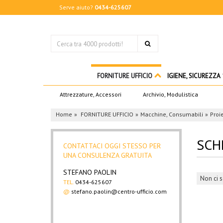
Serve aiuto?
0434-625607
FORNITURE UFFICIO
IGIENE, SICUREZZA
Attrezzature, Accessori
Archivio, Modulistica
Home
FORNITURE UFFICIO
Macchine, Consumabili
Proi
SCH
CONTATTACI OGGI STESSO PER
UNA CONSULENZA GRATUITA
STEFANO PAOLIN
Non ci s
TEL.
0434-625607
@
stefano.paolin@centro-ufficio.com