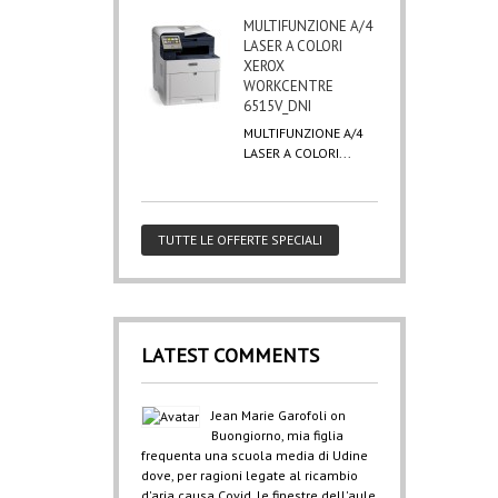
MULTIFUNZIONE A/4
LASER A COLORI
XEROX
WORKCENTRE
6515V_DNI
MULTIFUNZIONE A/4
LASER A COLORI...
TUTTE LE OFFERTE SPECIALI
LATEST COMMENTS
Jean Marie Garofoli
on
Buongiorno, mia figlia
frequenta una scuola media di Udine
dove, per ragioni legate al ricambio
d'aria causa Covid, le finestre dell'aule