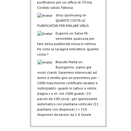
purificatore per un ufficio di 70 mq.
Cordiali saluti, Fabiola
zhou qiushuang
on
QUANTO COSTA LE
PURIFICATORI PER EMILARE VIRUS
Eugenio
on
Salve Mi
servirebbe qualcosa per
fare della pubblicità visiva in vetrina.
Ho visto la lavagna Interattiva. Quanto
costa ?
Biasutti Marta
on
Buongiorno, siamo già
vostri clienti. Saremmo interessati ad
avere a stretto giro un preventivo per: -
1000 mascherine certificate lavabili e
riutilizzabili - guanti in lattice e nitrile
(taglia s e m - tot 2000 guanti - 20
pacchi da 100 circa) - gel igienizzante
automatico con piantana verticale (11
piantane con dispenser ) + 150
dispenser da tavolo da 1 lt Grazie