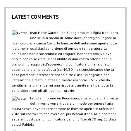
LATEST COMMENTS
Jean Marie Garofoli
on
Buongiorno, mia figlia frequenta
una scuola media di Udine dove, per ragioni legate al
ricambio d'aria causa Covid, le finestre dell'aule sono aperte tutto
il giorno, in qualsiasi condizione di tempo e temperatura. La
situazione non è sostenibile ed i ragazzi hanno freddo; volevo
perciò capire se c'era la possibilità di una vostra offerta per un
piano di noleggio dell'apparecchio purificatore dimensionato
secondo la pianta dell'aula (ca. 40/50 mq), considerando che la
cosa potrebbe interessare anche altre classi. Vi ringrazio per
l'attenzione e resto in attesa di vostro riscontro. P.S.: vi chiedo
gentilmente di mandarmi una risposta tramite mail per poterla
condividere con gli altri genitori, grazie.
fabiola miccone
on
Buonasera, vi scrivo perché in vista
dell'inverno vorrei trovare un modo per tenere l'aria
pulita senza dover tenere sempre le finestre aperte in ufficio. Ho
visto sul vostro sito che avere dei purificatori d'aria. Mi piacerebbe
sapere il costo per un purificatore per un ufficio di 70 mq. Cordiali
saluti, Fabiola