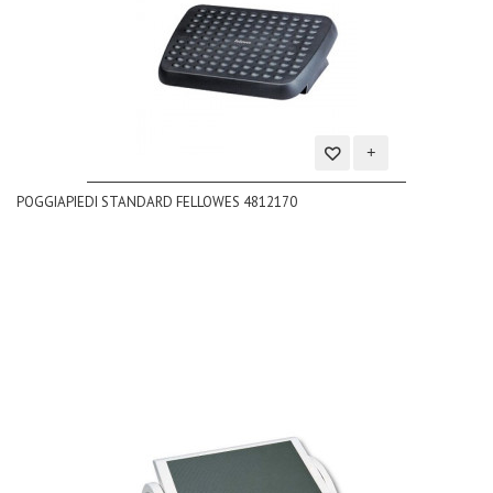
Aggiungi
POGGIAPIEDI STANDARD FELLOWES 4812170
alla
lista
dei
desideri