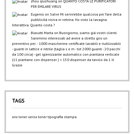
zhou qiushuang
on
QUANTO COSTA LE PURIFICATORI
PER EMILARE VIRUS
Eugenio
on
Salve Mi servirebbe qualcosa per fare della
pubblicità visiva in vetrina. Ho visto la lavagna
Interattiva. Quanto costa ?
Biasutti Marta
on
Buongiorno, siamo già vostri clienti.
Saremmo interessati ad avere a stretto giro un
preventivo per: - 1000 mascherine certificate lavabili e riutilizzabili
- guanti in lattice e nitrile (taglia s e m - tot 2000 guanti - 20 pacchi
da 100 circa) - gel igienizzante automatico con piantana verticale
(11 piantane con dispenser ) + 150 dispenser da tavolo da 1 lt
Grazie
TAGS
xnx
toner xerox
toner
tipografia
stampa