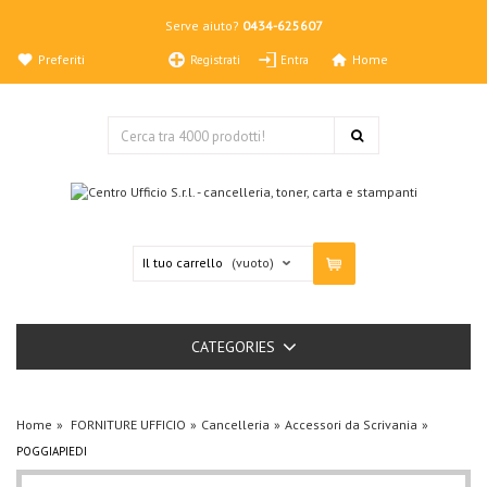
Serve aiuto?
0434-625607
Preferiti
Home
Registrati
Entra
Il tuo carrello
(vuoto)
CATEGORIES
Home
FORNITURE UFFICIO
Cancelleria
Accessori da Scrivania
POGGIAPIEDI