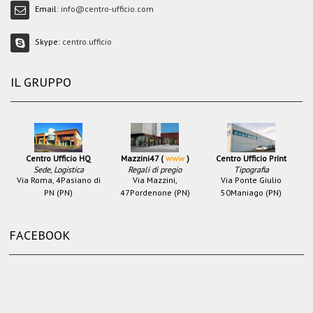
Email:
info@centro-ufficio.com
Skype:
centro.ufficio
IL GRUPPO
Centro Ufficio HQ
Mazzini47 (
www
)
Centro Ufficio Print
Sede, Logistica
Regali di pregio
Tipografia
Via Roma, 4
Pasiano di
Via Mazzini,
Via Ponte Giulio
PN (PN)
47
Pordenone (PN)
50
Maniago (PN)
FACEBOOK