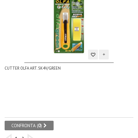
Aggiungi
CUTTER OLFA ART. SK4V/GREEN
alla
lista
dei
desideri
CONFRONTA (
0
)