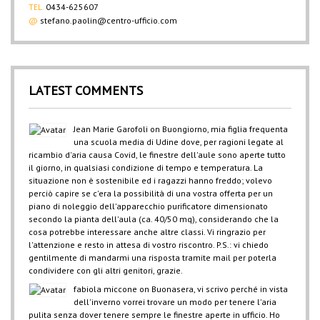
TEL.
0434-625607
@
stefano.paolin@centro-ufficio.com
LATEST COMMENTS
Jean Marie Garofoli
on
Buongiorno, mia figlia frequenta
una scuola media di Udine dove, per ragioni legate al
ricambio d'aria causa Covid, le finestre dell'aule sono aperte tutto
il giorno, in qualsiasi condizione di tempo e temperatura. La
situazione non è sostenibile ed i ragazzi hanno freddo; volevo
perciò capire se c'era la possibilità di una vostra offerta per un
piano di noleggio dell'apparecchio purificatore dimensionato
secondo la pianta dell'aula (ca. 40/50 mq), considerando che la
cosa potrebbe interessare anche altre classi. Vi ringrazio per
l'attenzione e resto in attesa di vostro riscontro. P.S.: vi chiedo
gentilmente di mandarmi una risposta tramite mail per poterla
condividere con gli altri genitori, grazie.
fabiola miccone
on
Buonasera, vi scrivo perché in vista
dell'inverno vorrei trovare un modo per tenere l'aria
pulita senza dover tenere sempre le finestre aperte in ufficio. Ho