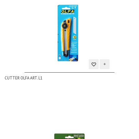
Aggiungi
CUTTER OLFA ART. L1
alla
lista
dei
desideri