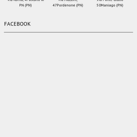
PN (PN)
47
Pordenone (PN)
50
Maniago (PN)
FACEBOOK