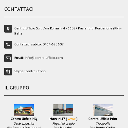
CONTATTACI
Centro Ufficio S.r.l., Via Roma n. 4 - 33087 Pasiano di Pordenone (PN) -
Italia
Contattaci subito:
0434-625607
Email:
info@centro-ufficio.com
Skype:
centro.ufficio
IL GRUPPO
Centro Ufficio HQ
Mazzini47 (
www
)
Centro Ufficio Print
Sede, Logistica
Regali di pregio
Tipografia
Via Roma, 4
Pasiano di
Via Mazzini,
Via Ponte Giulio