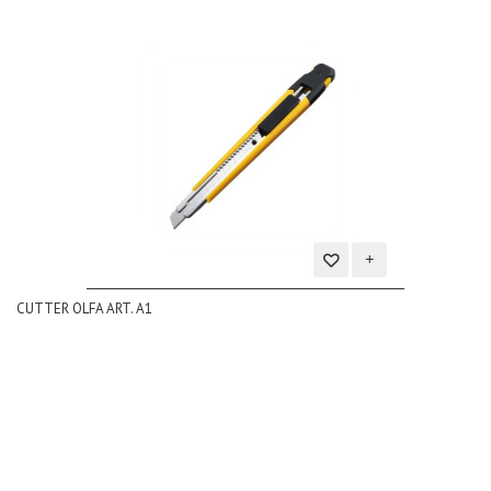
Aggiungi
CUTTER OLFA ART. A1
alla
lista
dei
desideri