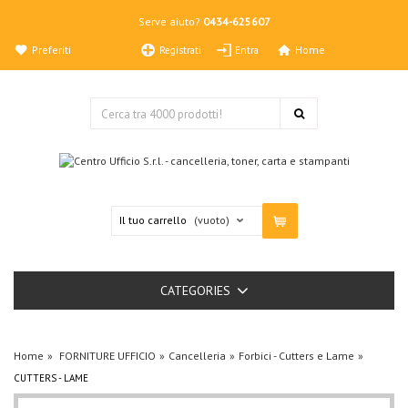
Serve aiuto?
0434-625607
Preferiti
Home
Registrati
Entra
Il tuo carrello
(vuoto)
CATEGORIES
Home
FORNITURE UFFICIO
Cancelleria
Forbici - Cutters e Lame
CUTTERS - LAME