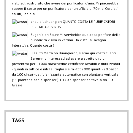
visto sul vostro sito che avere dei purificatori d'aria. Mi piacerebbe
sapere il costo per un purificatore per un ufficio di 70 mq. Cordiali
saluti, Fabiola
zhou qiushuang
on
QUANTO COSTA LE PURIFICATORI
PER EMILARE VIRUS
Eugenio
on
Salve Mi servirebbe qualcosa per fare della
pubblicità visiva in vetrina. Ho visto la lavagna
Interattiva. Quanto costa ?
Biasutti Marta
on
Buongiorno, siamo già vostri clienti.
Saremmo interessati ad avere a stretto giro un
preventivo per: - 1000 mascherine certificate lavabili e riutilizzabili
- guanti in lattice e nitrile (taglia s e m - tot 2000 guanti - 20 pacchi
da 100 circa) - gel igienizzante automatico con piantana verticale
(11 piantane con dispenser ) + 150 dispenser da tavolo da 1 lt
Grazie
TAGS