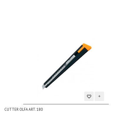
desideri
Aggiungi
CUTTER OLFA ART. 180
alla
lista
dei
desideri