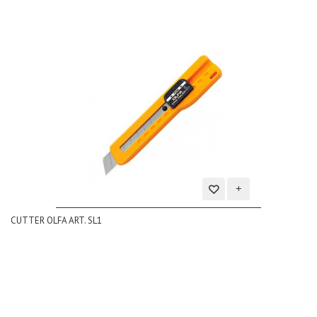
Aggiungi
CUTTER OLFA ART. SL1
alla
lista
dei
desideri