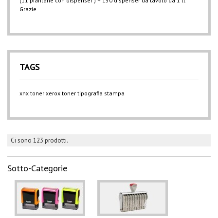
(11 piantane con dispenser ) + 150 dispenser da tavolo da 1 lt
Grazie
TAGS
xnx
toner xerox
toner
tipografia
stampa
Ci sono 123 prodotti.
Sotto-Categorie