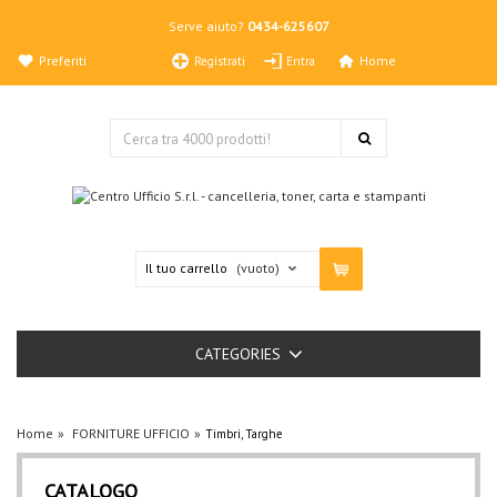
Serve aiuto?
0434-625607
Preferiti
Home
Registrati
Entra
Il tuo carrello
(vuoto)
CATEGORIES
Home
FORNITURE UFFICIO
Timbri, Targhe
CATALOGO