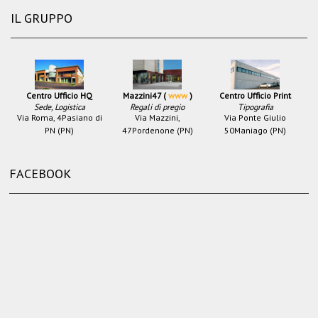
IL GRUPPO
Centro Ufficio HQ
Mazzini47 (
www
)
Centro Ufficio Print
Sede, Logistica
Regali di pregio
Tipografia
Via Roma, 4
Pasiano di
Via Mazzini,
Via Ponte Giulio
PN (PN)
47
Pordenone (PN)
50
Maniago (PN)
FACEBOOK