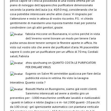
perciò capire se c'era la possibilità di una vostra offerta per un
piano di noleggio dell'apparecchio purificatore dimensionato
secondo la pianta dell'aula (ca. 40/50 mq), considerando che la
cosa potrebbe interessare anche altre classi. Vi ringrazio per
l'attenzione e resto in attesa di vostro riscontro. P.S.: vi chiedo
gentilmente di mandarmi una risposta tramite mail per poterla
condividere con gli altri genitori, grazie.
fabiola miccone
on
Buonasera, vi scrivo perché in vista
dell'inverno vorrei trovare un modo per tenere l'aria
pulita senza dover tenere sempre le finestre aperte in ufficio. Ho
visto sul vostro sito che avere dei purificatori d'aria. Mi piacerebbe
sapere il costo per un purificatore per un ufficio di 70 mq. Cordiali
saluti, Fabiola
zhou qiushuang
on
QUANTO COSTA LE PURIFICATORI
PER EMILARE VIRUS
Eugenio
on
Salve Mi servirebbe qualcosa per fare della
pubblicità visiva in vetrina. Ho visto la lavagna
Interattiva. Quanto costa ?
Biasutti Marta
on
Buongiorno, siamo già vostri clienti.
Saremmo interessati ad avere a stretto giro un
preventivo per: - 1000 mascherine certificate lavabili e riutilizzabili
- guanti in lattice e nitrile (taglia s e m - tot 2000 guanti - 20 pacchi
da 100 circa) - gel igienizzante automatico con piantana verticale