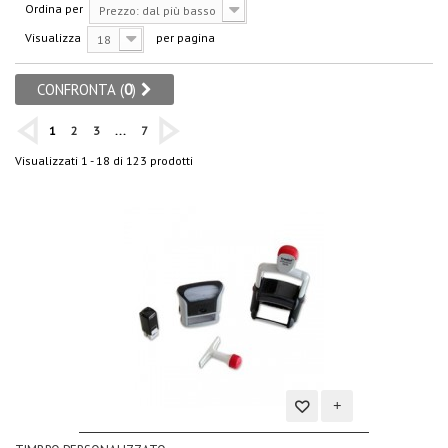
Ordina per
Prezzo: dal più basso
Visualizza
per pagina
18
CONFRONTA (
0
)
1
2
3
...
7
Visualizzati 1 - 18 di 123 prodotti
Aggiungi