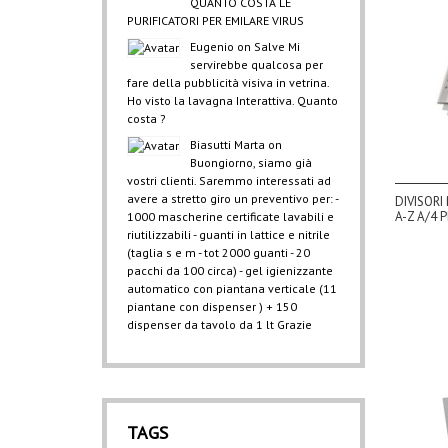
QUANTO COSTA LE
PURIFICATORI PER EMILARE VIRUS
Eugenio
on
Salve Mi
servirebbe qualcosa per
fare della pubblicità visiva in vetrina.
Ho visto la lavagna Interattiva. Quanto
costa ?
Biasutti Marta
on
Buongiorno, siamo già
vostri clienti. Saremmo interessati ad
avere a stretto giro un preventivo per: -
DIVISORI
A-Z A/4 P
1000 mascherine certificate lavabili e
riutilizzabili - guanti in lattice e nitrile
(taglia s e m - tot 2000 guanti - 20
pacchi da 100 circa) - gel igienizzante
automatico con piantana verticale (11
piantane con dispenser ) + 150
dispenser da tavolo da 1 lt Grazie
TAGS