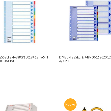
 ESSELTE 448880/100194 12 TASTI
DIVISORI ESSELTE 448760/152620 12
CARTONCINO
A/4 PPL
Nuovo