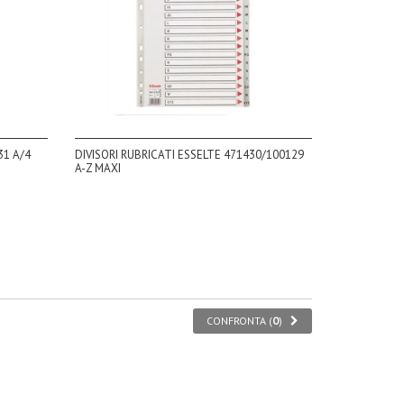
31 A/4
DIVISORI RUBRICATI ESSELTE 471430/100129
A-Z MAXI
CONFRONTA (
0
)