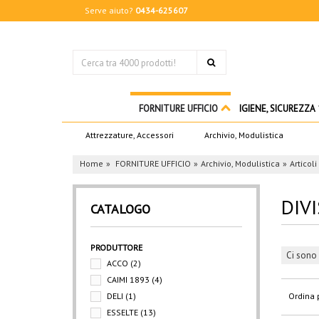
Serve aiuto?
0434-625607
FORNITURE UFFICIO
IGIENE, SICUREZZA
Attrezzature, Accessori
Archivio, Modulistica
Home
FORNITURE UFFICIO
Archivio, Modulistica
Articoli
DIV
CATALOGO
PRODUTTORE
Ci sono 
ACCO
(2)
CAIMI 1893
(4)
DELI
(1)
Ordina 
ESSELTE
(13)