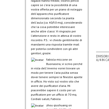
ragazzi hanno freddo; volevo perciò
capire se c'era la possibilità di una
vostra offerta per un piano di noleggio
dell'apparecchio purificatore
dimensionato secondo la pianta
dell'aula (ca. 40/50 mq), considerando
che la cosa potrebbe interessare
anche altre classi. Vi ringrazio per
l'attenzione e resto in attesa di vostro
riscontro. P.S.: vi chiedo gentilmente di
mandarmi una risposta tramite mail
per poterla condividere con gli altri
genitori, grazie.
DIVISORI
fabiola miccone
on
A/4 IN 
Buonasera, vi scrivo perché
in vista dell'inverno vorrei trovare un
modo per tenere l'aria pulita senza
dover tenere sempre le finestre aperte
in ufficio. Ho visto sul vostro sito che
avere dei purificatori d'aria. Mi
piacerebbe sapere il costo per un
purificatore per un ufficio di 70 mq.
Cordiali saluti, Fabiola
zhou qiushuang
on