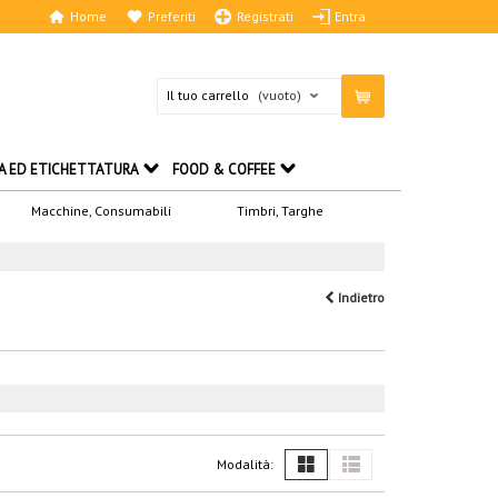
Home
Preferiti
Registrati
Entra
Il tuo carrello
(vuoto)
A ED ETICHETTATURA
FOOD & COFFEE
Macchine, Consumabili
Timbri, Targhe
Indietro
Modalità: