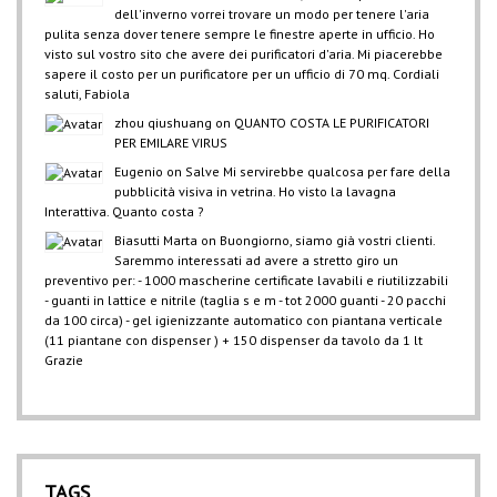
dell'inverno vorrei trovare un modo per tenere l'aria
pulita senza dover tenere sempre le finestre aperte in ufficio. Ho
visto sul vostro sito che avere dei purificatori d'aria. Mi piacerebbe
sapere il costo per un purificatore per un ufficio di 70 mq. Cordiali
saluti, Fabiola
zhou qiushuang
on
QUANTO COSTA LE PURIFICATORI
PER EMILARE VIRUS
Eugenio
on
Salve Mi servirebbe qualcosa per fare della
pubblicità visiva in vetrina. Ho visto la lavagna
Interattiva. Quanto costa ?
Biasutti Marta
on
Buongiorno, siamo già vostri clienti.
Saremmo interessati ad avere a stretto giro un
preventivo per: - 1000 mascherine certificate lavabili e riutilizzabili
- guanti in lattice e nitrile (taglia s e m - tot 2000 guanti - 20 pacchi
da 100 circa) - gel igienizzante automatico con piantana verticale
(11 piantane con dispenser ) + 150 dispenser da tavolo da 1 lt
Grazie
TAGS