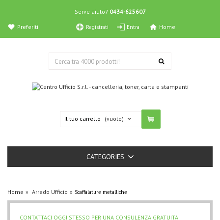
Serve aiuto?
0434-625607
Preferiti
Home
Registrati
Entra
Il tuo carrello
(vuoto)
CATEGORIES
Home
Arredo Ufficio
Scaffalature metalliche
CONTATTACI OGGI STESSO PER UNA CONSULENZA GRATUITA