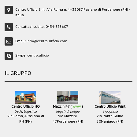
Centro Ufficio S.r.l., Via Roma n. 4 - 33087 Pasiano di Pordenone (PN) -
Italia
Contattaci subito:
0434-625607
Email:
info@centro-ufficio.com
Skype:
centro.ufficio
IL GRUPPO
Centro Ufficio HQ
Mazzini47 (
www
)
Centro Ufficio Print
Sede, Logistica
Regali di pregio
Tipografia
Via Roma, 4
Pasiano di
Via Mazzini,
Via Ponte Giulio
PN (PN)
47
Pordenone (PN)
50
Maniago (PN)