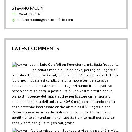
STEFANO PAOLIN
TEL.
0434-625607
@
stefano.paolin@centro-ufficio.com
LATEST COMMENTS
Jean Marie Garofoli
on
Buongiorno, mia figlia frequenta
una scuola media di Udine dove, per ragioni legate al
ricambio d'aria causa Covid, le finestre dell'aule sono aperte tutto
il giorno, in qualsiasi condizione di tempo e temperatura. La
situazione non è sostenibile ed i ragazzi hanno freddo; volevo
perciò capire se c'era la possibilità di una vostra offerta per un
piano di noleggio dell'apparecchio purificatore dimensionato
secondo la pianta dell'aula (ca. 40/50 mq), considerando che la
cosa potrebbe interessare anche altre classi. Vi ringrazio per
l'attenzione e resto in attesa di vostro riscontro. P.S.: vi chiedo
gentilmente di mandarmi una risposta tramite mail per poterla
condividere con gli altri genitori, grazie.
fabiola miccone
on
Buonasera, vi scrivo perché in vista