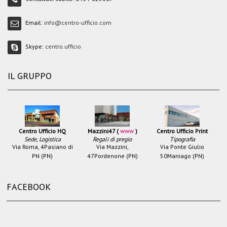
Email:
info@centro-ufficio.com
Skype:
centro.ufficio
IL GRUPPO
Centro Ufficio HQ
Mazzini47 (
www
)
Centro Ufficio Print
Sede, Logistica
Regali di pregio
Tipografia
Via Roma, 4
Pasiano di
Via Mazzini,
Via Ponte Giulio
PN (PN)
47
Pordenone (PN)
50
Maniago (PN)
FACEBOOK