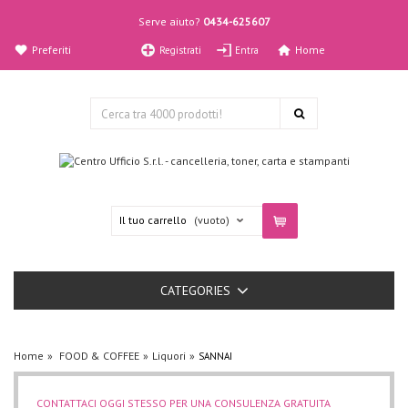
Serve aiuto?
0434-625607
Preferiti
Home
Registrati
Entra
Il tuo carrello
(vuoto)
CATEGORIES
Home
FOOD & COFFEE
Liquori
SANNAI
CONTATTACI OGGI STESSO PER UNA CONSULENZA GRATUITA