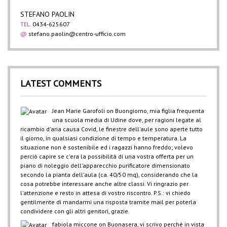
STEFANO PAOLIN
TEL.
0434-625607
@
stefano.paolin@centro-ufficio.com
LATEST COMMENTS
Jean Marie Garofoli
on
Buongiorno, mia figlia frequenta
una scuola media di Udine dove, per ragioni legate al
ricambio d'aria causa Covid, le finestre dell'aule sono aperte tutto
il giorno, in qualsiasi condizione di tempo e temperatura. La
situazione non è sostenibile ed i ragazzi hanno freddo; volevo
perciò capire se c'era la possibilità di una vostra offerta per un
piano di noleggio dell'apparecchio purificatore dimensionato
secondo la pianta dell'aula (ca. 40/50 mq), considerando che la
cosa potrebbe interessare anche altre classi. Vi ringrazio per
l'attenzione e resto in attesa di vostro riscontro. P.S.: vi chiedo
gentilmente di mandarmi una risposta tramite mail per poterla
condividere con gli altri genitori, grazie.
fabiola miccone
on
Buonasera, vi scrivo perché in vista