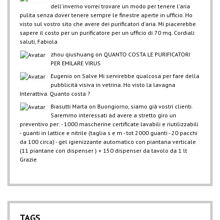
dell'inverno vorrei trovare un modo per tenere l'aria
pulita senza dover tenere sempre le finestre aperte in ufficio. Ho
visto sul vostro sito che avere dei purificatori d'aria. Mi piacerebbe
sapere il costo per un purificatore per un ufficio di 70 mq. Cordiali
saluti, Fabiola
zhou qiushuang
on
QUANTO COSTA LE PURIFICATORI
PER EMILARE VIRUS
Eugenio
on
Salve Mi servirebbe qualcosa per fare della
pubblicità visiva in vetrina. Ho visto la lavagna
Interattiva. Quanto costa ?
Biasutti Marta
on
Buongiorno, siamo già vostri clienti.
Saremmo interessati ad avere a stretto giro un
preventivo per: - 1000 mascherine certificate lavabili e riutilizzabili
- guanti in lattice e nitrile (taglia s e m - tot 2000 guanti - 20 pacchi
da 100 circa) - gel igienizzante automatico con piantana verticale
(11 piantane con dispenser ) + 150 dispenser da tavolo da 1 lt
Grazie
TAGS