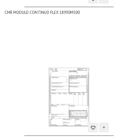
Aggiungi
CMR MODULO CONTINUO FLEX 18930M500
alla
lista
dei
desideri
Aggiungi