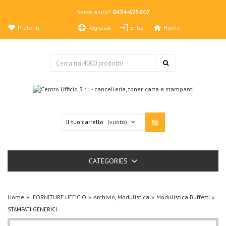
Serve aiuto?
0434-625607
Preferiti
Home
Registrati
Entra
Il tuo carrello
(vuoto)
CATEGORIES
Home
FORNITURE UFFICIO
Archivio, Modulistica
Modulistica Buffetti
STAMPATI GENERICI