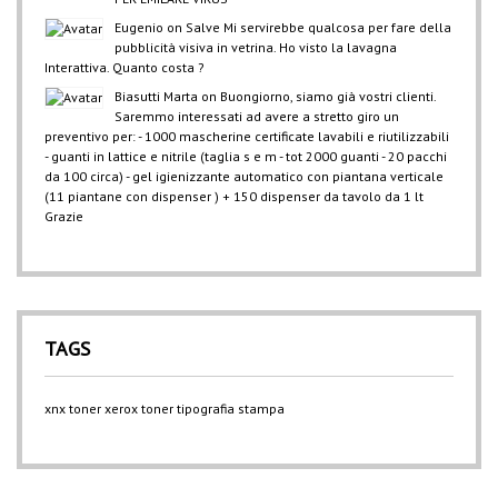
Eugenio
on
Salve Mi servirebbe qualcosa per fare della
pubblicità visiva in vetrina. Ho visto la lavagna
Interattiva. Quanto costa ?
Biasutti Marta
on
Buongiorno, siamo già vostri clienti.
Saremmo interessati ad avere a stretto giro un
preventivo per: - 1000 mascherine certificate lavabili e riutilizzabili
- guanti in lattice e nitrile (taglia s e m - tot 2000 guanti - 20 pacchi
da 100 circa) - gel igienizzante automatico con piantana verticale
(11 piantane con dispenser ) + 150 dispenser da tavolo da 1 lt
Grazie
TAGS
xnx
toner xerox
toner
tipografia
stampa