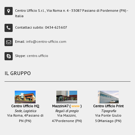
Centro Ufficio S.r.l., Via Roma n. 4 - 33087 Pasiano di Pordenone (PN) -
Italia
Contattaci subito:
0434-625607
Email:
info@centro-ufficio.com
Skype:
centro.ufficio
IL GRUPPO
Centro Ufficio HQ
Mazzini47 (
www
)
Centro Ufficio Print
Sede, Logistica
Regali di pregio
Tipografia
Via Roma, 4
Pasiano di
Via Mazzini,
Via Ponte Giulio
PN (PN)
47
Pordenone (PN)
50
Maniago (PN)