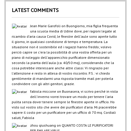
LATEST COMMENTS
Jean Marie Garofoli
on
Buongiorno, mia figlia frequenta
una scuola media di Udine dove, per ragioni legate al
ricambio d'aria causa Covid, le finestre dell'aule sono aperte tutto
il giorno, in qualsiasi condizione di tempo e temperatura. La
situazione non è sostenibile ed i ragazzi hanno freddo; volevo
perciò capire se c'era la possibilità di una vostra offerta per un
piano di noleggio dell'apparecchio purificatore dimensionato
secondo la pianta dell'aula (ca. 40/50 mq), considerando che la
cosa potrebbe interessare anche altre classi. Vi ringrazio per
l'attenzione e resto in attesa di vostro riscontro. P.S.: vi chiedo
gentilmente di mandarmi una risposta tramite mail per poterla
condividere con gli altri genitori, grazie.
fabiola miccone
on
Buonasera, vi scrivo perché in vista
dell'inverno vorrei trovare un modo per tenere l'aria
pulita senza dover tenere sempre le finestre aperte in ufficio. Ho
visto sul vostro sito che avere dei purificatori d'aria. Mi piacerebbe
sapere il costo per un purificatore per un ufficio di 70 mq. Cordiali
saluti, Fabiola
zhou qiushuang
on
QUANTO COSTA LE PURIFICATORI
PER EMILARE VIRUS