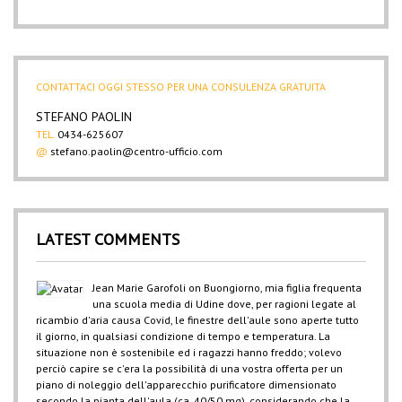
CONTATTACI OGGI STESSO PER UNA CONSULENZA GRATUITA
STEFANO PAOLIN
TEL.
0434-625607
@
stefano.paolin@centro-ufficio.com
LATEST COMMENTS
Jean Marie Garofoli
on
Buongiorno, mia figlia frequenta
una scuola media di Udine dove, per ragioni legate al
ricambio d'aria causa Covid, le finestre dell'aule sono aperte tutto
il giorno, in qualsiasi condizione di tempo e temperatura. La
situazione non è sostenibile ed i ragazzi hanno freddo; volevo
perciò capire se c'era la possibilità di una vostra offerta per un
piano di noleggio dell'apparecchio purificatore dimensionato
secondo la pianta dell'aula (ca. 40/50 mq), considerando che la