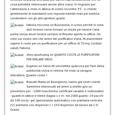
cosa potrebbe interessare anche altre classi. Vi ringrazio per
l'attenzione e resto in attesa di vostro riscontro. P.S.: vi chiedo
gentilmente di mandarmi una risposta tramite mail per poterla
condividere con gli altri genitori, grazie.
fabiola miccone
on
Buonasera, vi scrivo perché in vista
dell'inverno vorrei trovare un modo per tenere l'aria
pulita senza dover tenere sempre le finestre aperte in ufficio. Ho
visto sul vostro sito che avere dei purificatori d'aria. Mi piacerebbe
sapere il costo per un purificatore per un ufficio di 70 mq. Cordiali
saluti, Fabiola
zhou qiushuang
on
QUANTO COSTA LE PURIFICATORI
PER EMILARE VIRUS
Eugenio
on
Salve Mi servirebbe qualcosa per fare della
pubblicità visiva in vetrina. Ho visto la lavagna
Interattiva. Quanto costa ?
Biasutti Marta
on
Buongiorno, siamo già vostri clienti.
Saremmo interessati ad avere a stretto giro un
preventivo per: - 1000 mascherine certificate lavabili e riutilizzabili
- guanti in lattice e nitrile (taglia s e m - tot 2000 guanti - 20 pacchi
da 100 circa) - gel igienizzante automatico con piantana verticale
(11 piantane con dispenser ) + 150 dispenser da tavolo da 1 lt
Grazie