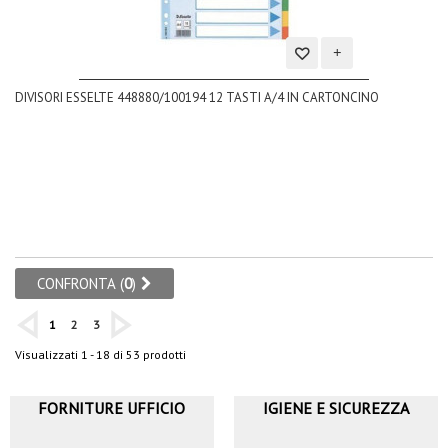
Aggiungi
DIVISORI ESSELTE 448880/100194 12 TASTI A/4 IN CARTONCINO
alla
lista
dei
desideri
CONFRONTA (
0
)
1
2
3
Visualizzati 1 - 18 di 53 prodotti
FORNITURE UFFICIO
IGIENE E SICUREZZA