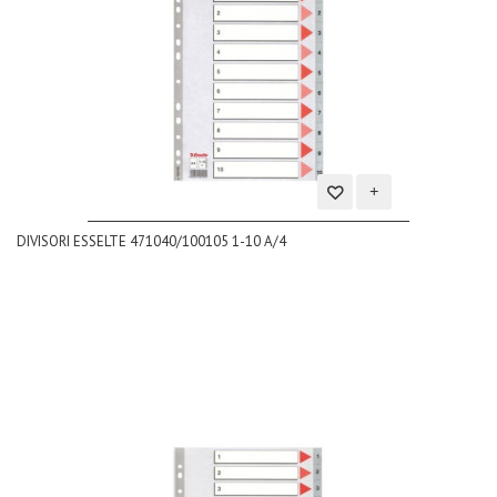
Aggiungi
DIVISORI ESSELTE 471040/100105 1-10 A/4
alla
lista
dei
desideri