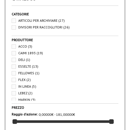
CATEGORIE
ARTICOLI PER ARCHIVIARE
(27)
DIVISORI PER RACCOGLITORI
(26)
PRODUTTORE
ACCO
(3)
CAIMI 1893
(19)
DELI
(1)
ESSELTE
(13)
FELLOWES
(1)
FLEX
(2)
IN LINEA
(5)
LEBEZ
(2)
MARKIN
(3)
OD
(2)
PREZZO
SIAM
(2)
Raggio d'azione:
0,00000€ - 181,00000€