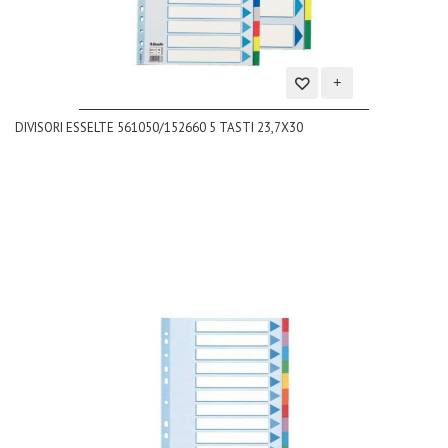
Aggiungi
DIVISORI ESSELTE 561050/152660 5 TASTI 23,7X30
alla
lista
dei
desideri