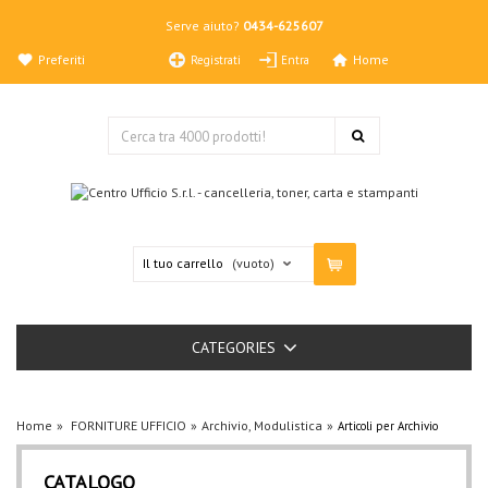
Serve aiuto?
0434-625607
Preferiti
Home
Registrati
Entra
Il tuo carrello
(vuoto)
CATEGORIES
Home
FORNITURE UFFICIO
Archivio, Modulistica
Articoli per Archivio
CATALOGO