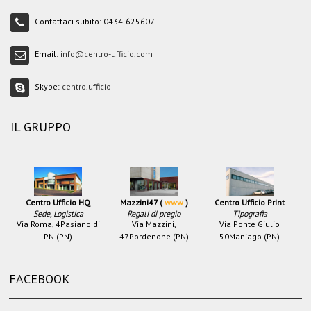
Contattaci subito:
0434-625607
Email:
info@centro-ufficio.com
Skype:
centro.ufficio
IL GRUPPO
Centro Ufficio HQ
Mazzini47 (
www
)
Centro Ufficio Print
Sede, Logistica
Regali di pregio
Tipografia
Via Roma, 4
Pasiano di
Via Mazzini,
Via Ponte Giulio
PN (PN)
47
Pordenone (PN)
50
Maniago (PN)
FACEBOOK