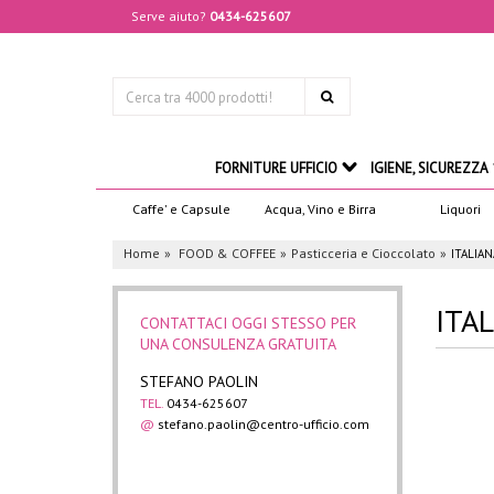
Serve aiuto?
0434-625607
FORNITURE UFFICIO
IGIENE, SICUREZZA
Caffe' e Capsule
Acqua, Vino e Birra
Liquori
Home
FOOD & COFFEE
Pasticceria e Cioccolato
ITALIA
ITA
CONTATTACI OGGI STESSO PER
UNA CONSULENZA GRATUITA
STEFANO PAOLIN
TEL.
0434-625607
@
stefano.paolin@centro-ufficio.com