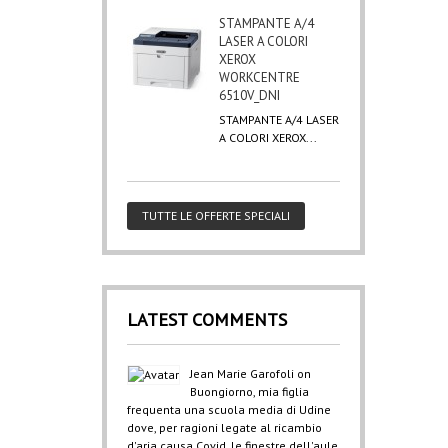
STAMPANTE A/4
LASER A COLORI
XEROX
WORKCENTRE
6510V_DNI
STAMPANTE A/4 LASER
A COLORI XEROX...
TUTTE LE OFFERTE SPECIALI
LATEST COMMENTS
Jean Marie Garofoli
on
Buongiorno, mia figlia
frequenta una scuola media di Udine
dove, per ragioni legate al ricambio
d'aria causa Covid, le finestre dell'aule