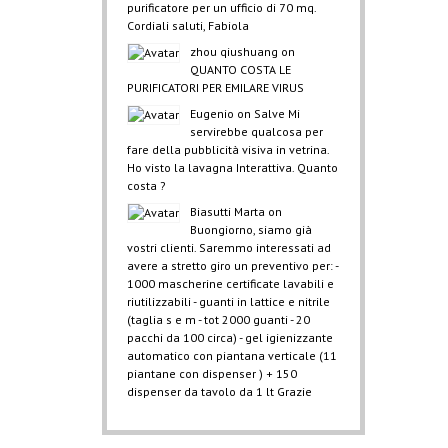
purificatore per un ufficio di 70 mq.
Cordiali saluti, Fabiola
zhou qiushuang
on
QUANTO COSTA LE
PURIFICATORI PER EMILARE VIRUS
Eugenio
on
Salve Mi
servirebbe qualcosa per
fare della pubblicità visiva in vetrina.
Ho visto la lavagna Interattiva. Quanto
costa ?
Biasutti Marta
on
Buongiorno, siamo già
vostri clienti. Saremmo interessati ad
avere a stretto giro un preventivo per: -
1000 mascherine certificate lavabili e
riutilizzabili - guanti in lattice e nitrile
(taglia s e m - tot 2000 guanti - 20
pacchi da 100 circa) - gel igienizzante
automatico con piantana verticale (11
piantane con dispenser ) + 150
dispenser da tavolo da 1 lt Grazie