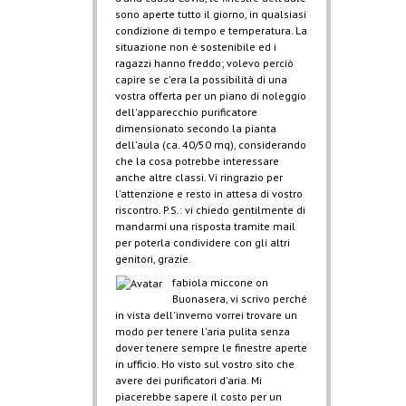
sono aperte tutto il giorno, in qualsiasi
condizione di tempo e temperatura. La
situazione non è sostenibile ed i
ragazzi hanno freddo; volevo perciò
capire se c'era la possibilità di una
vostra offerta per un piano di noleggio
dell'apparecchio purificatore
dimensionato secondo la pianta
dell'aula (ca. 40/50 mq), considerando
che la cosa potrebbe interessare
anche altre classi. Vi ringrazio per
l'attenzione e resto in attesa di vostro
riscontro. P.S.: vi chiedo gentilmente di
mandarmi una risposta tramite mail
per poterla condividere con gli altri
genitori, grazie.
fabiola miccone
on
Buonasera, vi scrivo perché
in vista dell'inverno vorrei trovare un
modo per tenere l'aria pulita senza
dover tenere sempre le finestre aperte
in ufficio. Ho visto sul vostro sito che
avere dei purificatori d'aria. Mi
piacerebbe sapere il costo per un