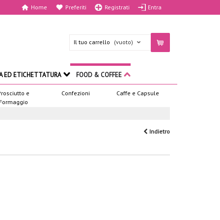
Home
Preferiti
Registrati
Entra
Il tuo carrello
(vuoto)
A ED ETICHETTATURA
FOOD & COFFEE
Prosciutto e
Confezioni
Caffe e Capsule
Formaggio
Indietro