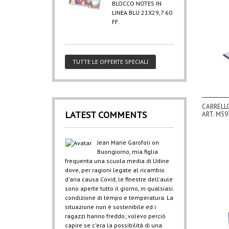
BLOCCO NOTES IN
LINEA BLU 21X29,7 60
FF.
TUTTE LE OFFERTE SPECIALI
CARRELLO
LATEST COMMENTS
ART. M5
Jean Marie Garofoli
on
Buongiorno, mia figlia
frequenta una scuola media di Udine
dove, per ragioni legate al ricambio
d'aria causa Covid, le finestre dell'aule
sono aperte tutto il giorno, in qualsiasi
condizione di tempo e temperatura. La
situazione non è sostenibile ed i
ragazzi hanno freddo; volevo perciò
capire se c'era la possibilità di una