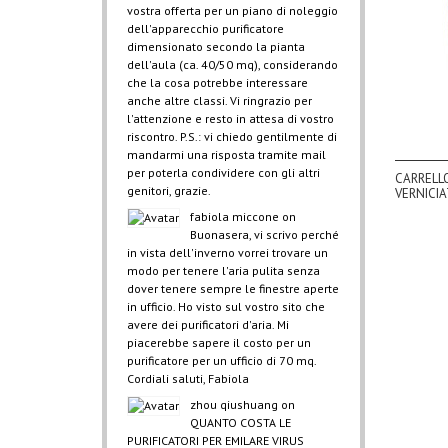
vostra offerta per un piano di noleggio
dell'apparecchio purificatore
dimensionato secondo la pianta
dell'aula (ca. 40/50 mq), considerando
che la cosa potrebbe interessare
anche altre classi. Vi ringrazio per
l'attenzione e resto in attesa di vostro
riscontro. P.S.: vi chiedo gentilmente di
mandarmi una risposta tramite mail
per poterla condividere con gli altri
CARRELLO
genitori, grazie.
VERNICIA
fabiola miccone
on
Buonasera, vi scrivo perché
in vista dell'inverno vorrei trovare un
modo per tenere l'aria pulita senza
dover tenere sempre le finestre aperte
in ufficio. Ho visto sul vostro sito che
avere dei purificatori d'aria. Mi
piacerebbe sapere il costo per un
purificatore per un ufficio di 70 mq.
Cordiali saluti, Fabiola
zhou qiushuang
on
QUANTO COSTA LE
PURIFICATORI PER EMILARE VIRUS