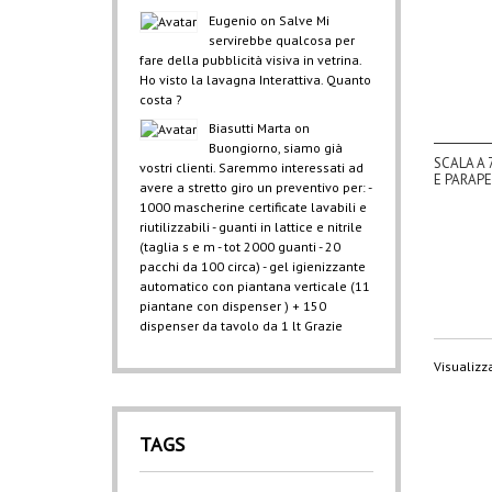
Eugenio
on
Salve Mi
servirebbe qualcosa per
fare della pubblicità visiva in vetrina.
Ho visto la lavagna Interattiva. Quanto
costa ?
Biasutti Marta
on
Buongiorno, siamo già
SCALA A 
vostri clienti. Saremmo interessati ad
E PARAP
avere a stretto giro un preventivo per: -
1000 mascherine certificate lavabili e
riutilizzabili - guanti in lattice e nitrile
(taglia s e m - tot 2000 guanti - 20
pacchi da 100 circa) - gel igienizzante
automatico con piantana verticale (11
piantane con dispenser ) + 150
dispenser da tavolo da 1 lt Grazie
Visualizza
TAGS