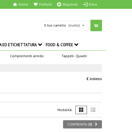
Home
Preferiti
Registrati
Entra
Il tuo carrello
(vuoto)
A ED ETICHETTATURA
FOOD & COFFEE
Complementi arredo
Tappeti - Quadri
Indietro
Modalità:
CONFRONTA (
0
)