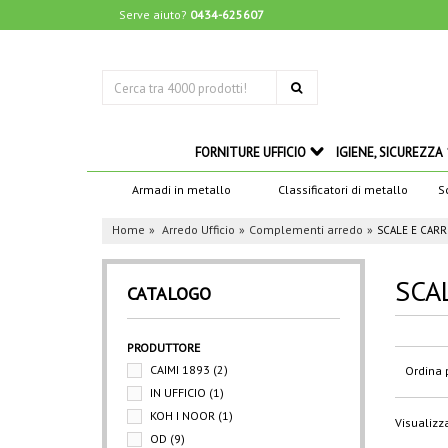
Serve aiuto?
0434-625607
FORNITURE UFFICIO
IGIENE, SICUREZZA
Armadi in metallo
Classificatori di metallo
S
Home
Arredo Ufficio
Complementi arredo
SCALE E CARR
SCA
CATALOGO
PRODUTTORE
CAIMI 1893
(2)
Ordina 
IN UFFICIO
(1)
KOH I NOOR
(1)
Visualizza
OD
(9)