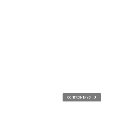
CONFRONTA (
0
)