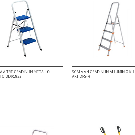
 A TRE GRADINI IN METALLO
SCALA A 4 GRADINI IN ALLUMINIO K-I
ATO OD91852
ART.DFS-4T