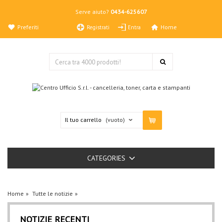
Serve aiuto?
0434-625607
Preferiti
Home
Registrati
Entra
Il tuo carrello
(vuoto)
CATEGORIES
Home
Tutte le notizie
NOTIZIE RECENTI