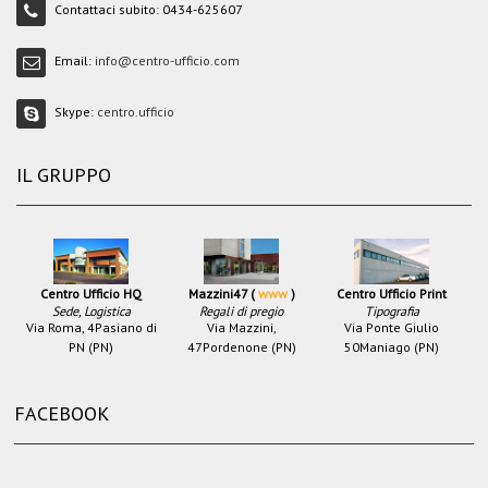
Contattaci subito:
0434-625607
Email:
info@centro-ufficio.com
Skype:
centro.ufficio
IL GRUPPO
Centro Ufficio HQ
Mazzini47 (
www
)
Centro Ufficio Print
Sede, Logistica
Regali di pregio
Tipografia
Via Roma, 4
Pasiano di
Via Mazzini,
Via Ponte Giulio
PN (PN)
47
Pordenone (PN)
50
Maniago (PN)
FACEBOOK