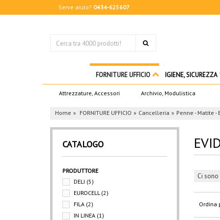
Serve aiuto?
0434-625607
FORNITURE UFFICIO
IGIENE, SICUREZZA
Attrezzature, Accessori
Archivio, Modulistica
Home
FORNITURE UFFICIO
Cancelleria
Penne - Matite - 
EVI
CATALOGO
PRODUTTORE
Ci sono 
DELI
(5)
EUROCELL
(2)
FILA
(2)
Ordina 
IN LINEA
(1)