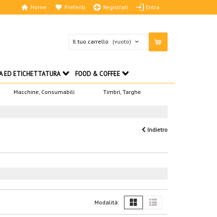
Home
Preferiti
Registrati
Entra
Il tuo carrello
(vuoto)
A ED ETICHETTATURA
FOOD & COFFEE
Macchine, Consumabili
Timbri, Targhe
Indietro
Modalità: