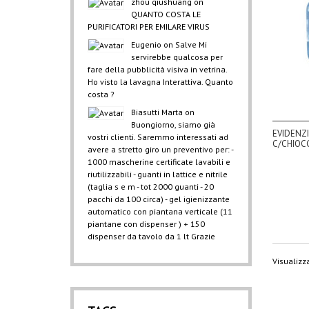
zhou qiushuang
on
QUANTO COSTA LE
PURIFICATORI PER EMILARE VIRUS
Eugenio
on
Salve Mi
servirebbe qualcosa per
fare della pubblicità visiva in vetrina.
Ho visto la lavagna Interattiva. Quanto
costa ?
Biasutti Marta
on
Buongiorno, siamo già
EVIDENZ
vostri clienti. Saremmo interessati ad
C/CHIOC
avere a stretto giro un preventivo per: -
1000 mascherine certificate lavabili e
riutilizzabili - guanti in lattice e nitrile
(taglia s e m - tot 2000 guanti - 20
pacchi da 100 circa) - gel igienizzante
automatico con piantana verticale (11
piantane con dispenser ) + 150
dispenser da tavolo da 1 lt Grazie
Visualizza