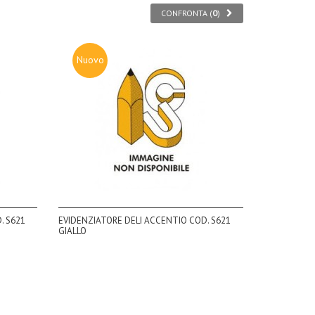
CONFRONTA (
0
)
Nuovo
. S621
EVIDENZIATORE DELI ACCENTIO COD. S621
GIALLO