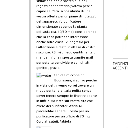
situazione non è sostenibile ed i
ragazzi hanno freddo; volevo perciò
capire se c'era la possibilità di una
vostra offerta per un piano di noleggio
dell'apparecchio purificatore
dimensionato secondo la pianta
dell'aula (ca. 40/50 mq), considerando
che la cosa potrebbe interessare
anche altre classi. Vi ringrazio per
l'attenzione e resto in attesa di vostro
riscontro. P.S.: vi chiedo gentilmente di
mandarmi una risposta tramite mail
per poterla condividere con gli altri
EVIDENZ
genitori, grazie.
ACCENT 
fabiola miccone
on
Buonasera, vi scrivo perché
in vista dell'inverno vorrei trovare un
modo per tenere l'aria pulita senza
dover tenere sempre le finestre aperte
in ufficio. Ho visto sul vostro sito che
avere dei purificatori d'aria. Mi
piacerebbe sapere il costo per un
purificatore per un ufficio di 70 mq.
Cordiali saluti, Fabiola