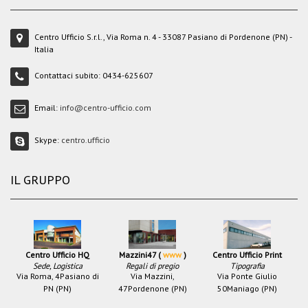
Centro Ufficio S.r.l., Via Roma n. 4 - 33087 Pasiano di Pordenone (PN) -
Italia
Contattaci subito:
0434-625607
Email:
info@centro-ufficio.com
Skype:
centro.ufficio
IL GRUPPO
Centro Ufficio HQ
Mazzini47 (
www
)
Centro Ufficio Print
Sede, Logistica
Regali di pregio
Tipografia
Via Roma, 4
Pasiano di
Via Mazzini,
Via Ponte Giulio
PN (PN)
47
Pordenone (PN)
50
Maniago (PN)