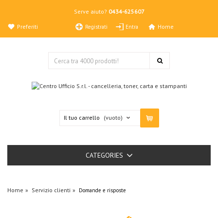
Serve aiuto?
0434-625607
Preferiti
Home
Registrati
Entra
Il tuo carrello
(vuoto)
CATEGORIES
Home
Servizio clienti
Domande e risposte