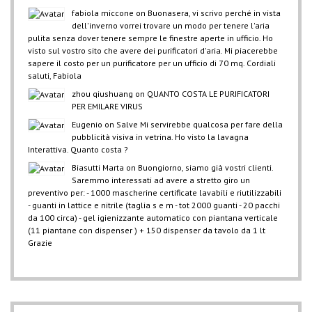
fabiola miccone
on
Buonasera, vi scrivo perché in vista
dell'inverno vorrei trovare un modo per tenere l'aria
pulita senza dover tenere sempre le finestre aperte in ufficio. Ho
visto sul vostro sito che avere dei purificatori d'aria. Mi piacerebbe
sapere il costo per un purificatore per un ufficio di 70 mq. Cordiali
saluti, Fabiola
zhou qiushuang
on
QUANTO COSTA LE PURIFICATORI
PER EMILARE VIRUS
Eugenio
on
Salve Mi servirebbe qualcosa per fare della
pubblicità visiva in vetrina. Ho visto la lavagna
Interattiva. Quanto costa ?
Biasutti Marta
on
Buongiorno, siamo già vostri clienti.
Saremmo interessati ad avere a stretto giro un
preventivo per: - 1000 mascherine certificate lavabili e riutilizzabili
- guanti in lattice e nitrile (taglia s e m - tot 2000 guanti - 20 pacchi
da 100 circa) - gel igienizzante automatico con piantana verticale
(11 piantane con dispenser ) + 150 dispenser da tavolo da 1 lt
Grazie