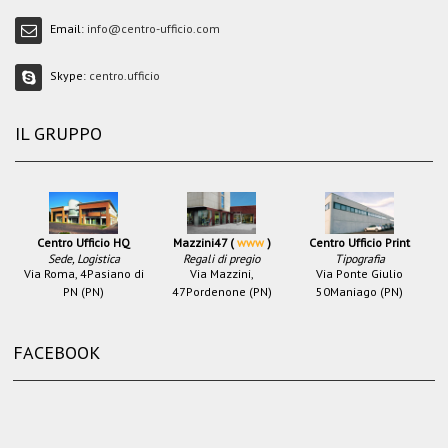
Email:
info@centro-ufficio.com
Skype:
centro.ufficio
IL GRUPPO
Centro Ufficio HQ
Mazzini47 (
www
)
Centro Ufficio Print
Sede, Logistica
Regali di pregio
Tipografia
Via Roma, 4
Pasiano di
Via Mazzini,
Via Ponte Giulio
PN (PN)
47
Pordenone (PN)
50
Maniago (PN)
FACEBOOK