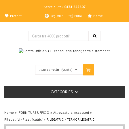
Serve aiuto?
0434-625607
Preferiti
Home
Registrati
Entra
Il tuo carrello
(vuoto)
CATEGORIES
Home
FORNITURE UFFICIO
Attrezzature, Accessori
Rilegatrici - Plastificatrici
RILEGATRICI - TERMORILEGATRICI