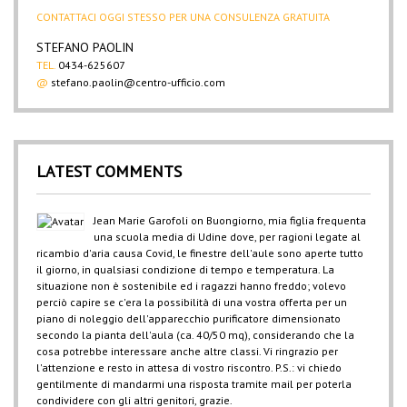
CONTATTACI OGGI STESSO PER UNA CONSULENZA GRATUITA
STEFANO PAOLIN
TEL.
0434-625607
@
stefano.paolin@centro-ufficio.com
LATEST COMMENTS
Jean Marie Garofoli
on
Buongiorno, mia figlia frequenta
una scuola media di Udine dove, per ragioni legate al
ricambio d'aria causa Covid, le finestre dell'aule sono aperte tutto
il giorno, in qualsiasi condizione di tempo e temperatura. La
situazione non è sostenibile ed i ragazzi hanno freddo; volevo
perciò capire se c'era la possibilità di una vostra offerta per un
piano di noleggio dell'apparecchio purificatore dimensionato
secondo la pianta dell'aula (ca. 40/50 mq), considerando che la
cosa potrebbe interessare anche altre classi. Vi ringrazio per
l'attenzione e resto in attesa di vostro riscontro. P.S.: vi chiedo
gentilmente di mandarmi una risposta tramite mail per poterla
condividere con gli altri genitori, grazie.