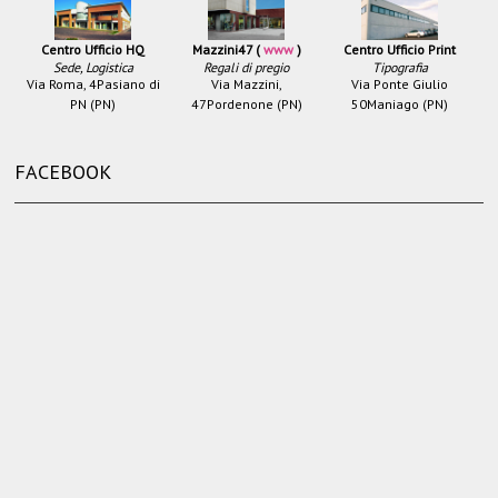
Centro Ufficio HQ
Mazzini47 (
www
)
Centro Ufficio Print
Sede, Logistica
Regali di pregio
Tipografia
Via Roma, 4
Pasiano di
Via Mazzini,
Via Ponte Giulio
PN (PN)
47
Pordenone (PN)
50
Maniago (PN)
FACEBOOK