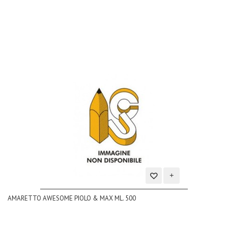
dei
desideri
Aggiungi
AMARETTO AWESOME PIOLO & MAX ML. 500
alla
lista
dei
desideri