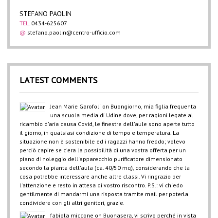
STEFANO PAOLIN
TEL.
0434-625607
@
stefano.paolin@centro-ufficio.com
LATEST COMMENTS
Jean Marie Garofoli
on
Buongiorno, mia figlia frequenta
una scuola media di Udine dove, per ragioni legate al
ricambio d'aria causa Covid, le finestre dell'aule sono aperte tutto
il giorno, in qualsiasi condizione di tempo e temperatura. La
situazione non è sostenibile ed i ragazzi hanno freddo; volevo
perciò capire se c'era la possibilità di una vostra offerta per un
piano di noleggio dell'apparecchio purificatore dimensionato
secondo la pianta dell'aula (ca. 40/50 mq), considerando che la
cosa potrebbe interessare anche altre classi. Vi ringrazio per
l'attenzione e resto in attesa di vostro riscontro. P.S.: vi chiedo
gentilmente di mandarmi una risposta tramite mail per poterla
condividere con gli altri genitori, grazie.
fabiola miccone
on
Buonasera, vi scrivo perché in vista