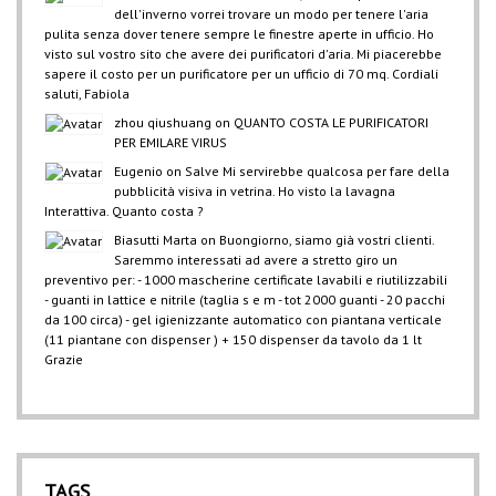
dell'inverno vorrei trovare un modo per tenere l'aria
pulita senza dover tenere sempre le finestre aperte in ufficio. Ho
visto sul vostro sito che avere dei purificatori d'aria. Mi piacerebbe
sapere il costo per un purificatore per un ufficio di 70 mq. Cordiali
saluti, Fabiola
zhou qiushuang
on
QUANTO COSTA LE PURIFICATORI
PER EMILARE VIRUS
Eugenio
on
Salve Mi servirebbe qualcosa per fare della
pubblicità visiva in vetrina. Ho visto la lavagna
Interattiva. Quanto costa ?
Biasutti Marta
on
Buongiorno, siamo già vostri clienti.
Saremmo interessati ad avere a stretto giro un
preventivo per: - 1000 mascherine certificate lavabili e riutilizzabili
- guanti in lattice e nitrile (taglia s e m - tot 2000 guanti - 20 pacchi
da 100 circa) - gel igienizzante automatico con piantana verticale
(11 piantane con dispenser ) + 150 dispenser da tavolo da 1 lt
Grazie
TAGS