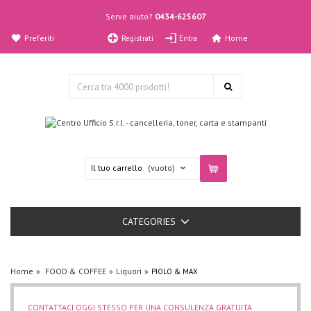
Serve aiuto?
0434-625607
Preferiti
Home
Registrati
Entra
Il tuo carrello
(vuoto)
CATEGORIES
Home
FOOD & COFFEE
Liquori
PIOLO & MAX
CONTATTACI OGGI STESSO PER UNA CONSULENZA GRATUITA