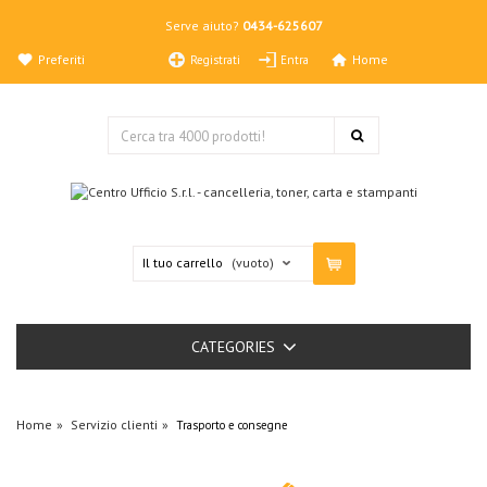
Serve aiuto?
0434-625607
Preferiti
Home
Registrati
Entra
Il tuo carrello
(vuoto)
CATEGORIES
Home
Servizio clienti
Trasporto e consegne