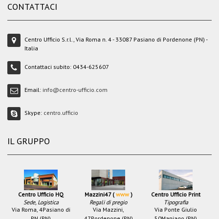
CONTATTACI
Centro Ufficio S.r.l., Via Roma n. 4 - 33087 Pasiano di Pordenone (PN) -
Italia
Contattaci subito:
0434-625607
Email:
info@centro-ufficio.com
Skype:
centro.ufficio
IL GRUPPO
Centro Ufficio HQ
Mazzini47 (
www
)
Centro Ufficio Print
Sede, Logistica
Regali di pregio
Tipografia
Via Roma, 4
Pasiano di
Via Mazzini,
Via Ponte Giulio
PN (PN)
47
Pordenone (PN)
50
Maniago (PN)