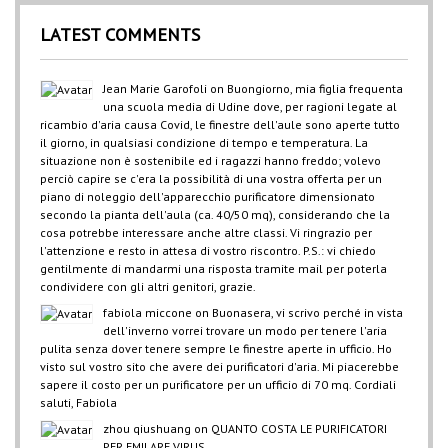
LATEST COMMENTS
Jean Marie Garofoli
on
Buongiorno, mia figlia frequenta
una scuola media di Udine dove, per ragioni legate al
ricambio d'aria causa Covid, le finestre dell'aule sono aperte tutto
il giorno, in qualsiasi condizione di tempo e temperatura. La
situazione non è sostenibile ed i ragazzi hanno freddo; volevo
perciò capire se c'era la possibilità di una vostra offerta per un
piano di noleggio dell'apparecchio purificatore dimensionato
secondo la pianta dell'aula (ca. 40/50 mq), considerando che la
cosa potrebbe interessare anche altre classi. Vi ringrazio per
l'attenzione e resto in attesa di vostro riscontro. P.S.: vi chiedo
gentilmente di mandarmi una risposta tramite mail per poterla
condividere con gli altri genitori, grazie.
fabiola miccone
on
Buonasera, vi scrivo perché in vista
dell'inverno vorrei trovare un modo per tenere l'aria
pulita senza dover tenere sempre le finestre aperte in ufficio. Ho
visto sul vostro sito che avere dei purificatori d'aria. Mi piacerebbe
sapere il costo per un purificatore per un ufficio di 70 mq. Cordiali
saluti, Fabiola
zhou qiushuang
on
QUANTO COSTA LE PURIFICATORI
PER EMILARE VIRUS