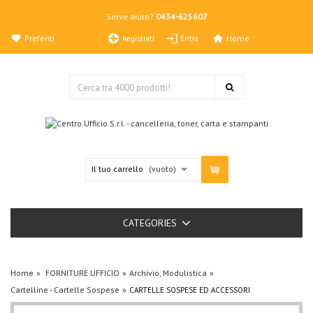
Serve aiuto?
0434-625607
Preferiti
Home
Registrati
Entra
Il tuo carrello
(vuoto)
CATEGORIES
Home
FORNITURE UFFICIO
Archivio, Modulistica
Cartelline - Cartelle Sospese
CARTELLE SOSPESE ED ACCESSORI