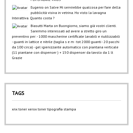
Eugenio
on
Salve Mi servirebbe qualcosa per fare della
pubblicità visiva in vetrina. Ho visto la lavagna
Interattiva. Quanto costa ?
Biasutti Marta
on
Buongiorno, siamo già vostri clienti.
Saremmo interessati ad avere a stretto giro un
preventivo per: - 1000 mascherine certificate lavabili e riutilizzabili
- guanti in lattice e nitrile (taglia s e m - tot 2000 guanti - 20 pacchi
da 100 circa) - gel igienizzante automatico con piantana verticale
(11 piantane con dispenser ) + 150 dispenser da tavolo da 1 lt
Grazie
TAGS
xnx
toner xerox
toner
tipografia
stampa