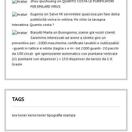
zhou qiushuang
on
QUANTO COSTA LE PURIFICATORI
PER EMILARE VIRUS
Eugenio
on
Salve Mi servirebbe qualcosa per fare della
pubblicità visiva in vetrina. Ho visto la lavagna
Interattiva. Quanto costa ?
Biasutti Marta
on
Buongiorno, siamo già vostri clienti.
Saremmo interessati ad avere a stretto giro un
preventivo per: - 1000 mascherine certificate lavabili e riutilizzabili
- guanti in lattice e nitrile (taglia s e m - tot 2000 guanti - 20 pacchi
da 100 circa) - gel igienizzante automatico con piantana verticale
(11 piantane con dispenser ) + 150 dispenser da tavolo da 1 lt
Grazie
TAGS
xnx
toner xerox
toner
tipografia
stampa