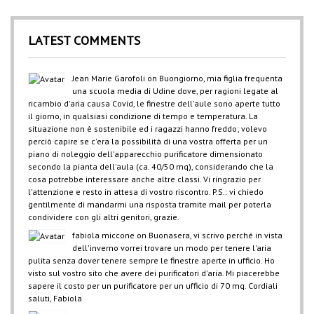
LATEST COMMENTS
Jean Marie Garofoli
on
Buongiorno, mia figlia frequenta
una scuola media di Udine dove, per ragioni legate al
ricambio d'aria causa Covid, le finestre dell'aule sono aperte tutto
il giorno, in qualsiasi condizione di tempo e temperatura. La
situazione non è sostenibile ed i ragazzi hanno freddo; volevo
perciò capire se c'era la possibilità di una vostra offerta per un
piano di noleggio dell'apparecchio purificatore dimensionato
secondo la pianta dell'aula (ca. 40/50 mq), considerando che la
cosa potrebbe interessare anche altre classi. Vi ringrazio per
l'attenzione e resto in attesa di vostro riscontro. P.S.: vi chiedo
gentilmente di mandarmi una risposta tramite mail per poterla
condividere con gli altri genitori, grazie.
fabiola miccone
on
Buonasera, vi scrivo perché in vista
dell'inverno vorrei trovare un modo per tenere l'aria
pulita senza dover tenere sempre le finestre aperte in ufficio. Ho
visto sul vostro sito che avere dei purificatori d'aria. Mi piacerebbe
sapere il costo per un purificatore per un ufficio di 70 mq. Cordiali
saluti, Fabiola