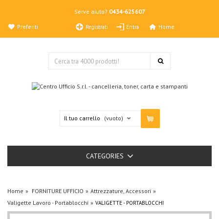
Serve aiuto?
0434-625607
Preferiti
Home
Registrati
Entra
Il tuo carrello
(vuoto)
CATEGORIES
Home
FORNITURE UFFICIO
Attrezzature, Accessori
Valigette Lavoro - Portablocchi
VALIGETTE - PORTABLOCCHI