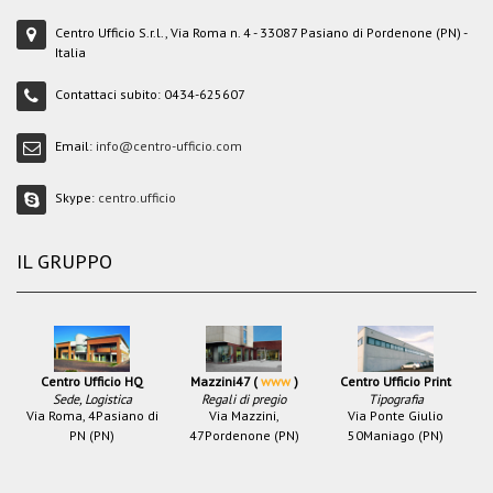
Centro Ufficio S.r.l., Via Roma n. 4 - 33087 Pasiano di Pordenone (PN) -
Italia
Contattaci subito:
0434-625607
Email:
info@centro-ufficio.com
Skype:
centro.ufficio
IL GRUPPO
Centro Ufficio HQ
Mazzini47 (
www
)
Centro Ufficio Print
Sede, Logistica
Regali di pregio
Tipografia
Via Roma, 4
Pasiano di
Via Mazzini,
Via Ponte Giulio
PN (PN)
47
Pordenone (PN)
50
Maniago (PN)