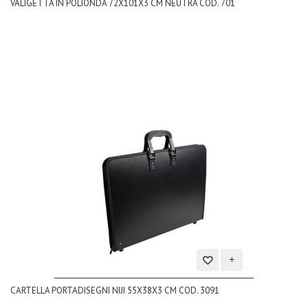
VALIGETTA IN POLIONDA 72X101X3 CM NEUTRA COD. 701
alla
lista
dei
desideri
Aggiungi
CARTELLA PORTADISEGNI NIJI 55X38X3 CM COD. 3091
alla
lista