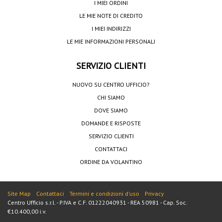
I MIEI ORDINI
LE MIE NOTE DI CREDITO
I MIEI INDIRIZZI
LE MIE INFORMAZIONI PERSONALI
SERVIZIO CLIENTI
NUOVO SU CENTRO UFFICIO?
CHI SIAMO
DOVE SIAMO
DOMANDE E RISPOSTE
SERVIZIO CLIENTI
CONTATTACI
ORDINE DA VOLANTINO
Site Map
Contattaci
Termini e condizioni d'uso
Privacy
Centro Ufficio s.r.l. - P.IVA e C.F. 01222040931 - REA 50981 - Cap. Soc.
€10.400,00 i.v.