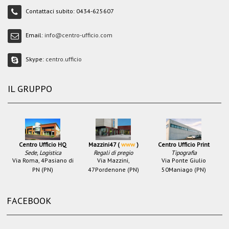
Contattaci subito:
0434-625607
Email:
info@centro-ufficio.com
Skype:
centro.ufficio
IL GRUPPO
Centro Ufficio HQ
Mazzini47 (
www
)
Centro Ufficio Print
Sede, Logistica
Regali di pregio
Tipografia
Via Roma, 4
Pasiano di
Via Mazzini,
Via Ponte Giulio
PN (PN)
47
Pordenone (PN)
50
Maniago (PN)
FACEBOOK