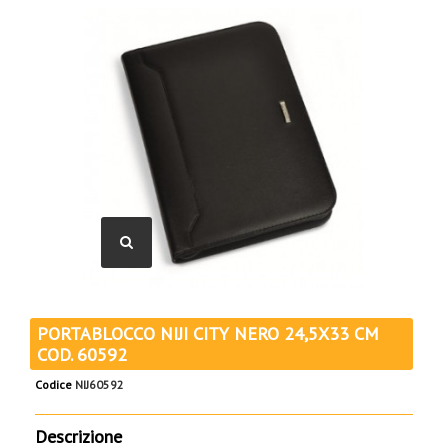
PORTABLOCCO NIJI CITY NERO 24,5X33 CM
COD. 60592
Codice
NIJ60592
Descrizione