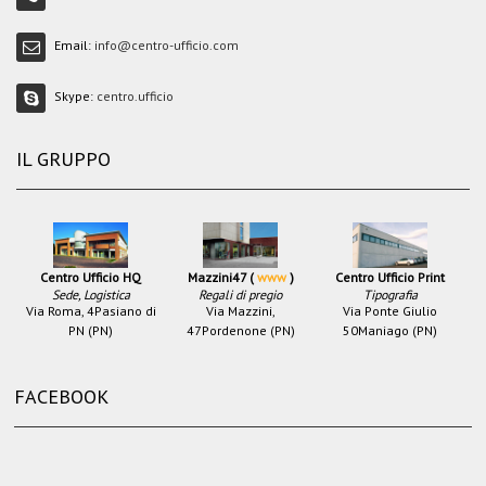
Email:
info@centro-ufficio.com
Skype:
centro.ufficio
IL GRUPPO
Centro Ufficio HQ
Mazzini47 (
www
)
Centro Ufficio Print
Sede, Logistica
Regali di pregio
Tipografia
Via Roma, 4
Pasiano di
Via Mazzini,
Via Ponte Giulio
PN (PN)
47
Pordenone (PN)
50
Maniago (PN)
FACEBOOK