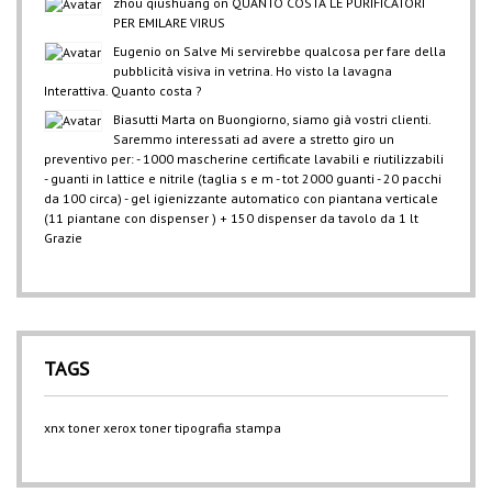
zhou qiushuang
on
QUANTO COSTA LE PURIFICATORI
PER EMILARE VIRUS
Eugenio
on
Salve Mi servirebbe qualcosa per fare della
pubblicità visiva in vetrina. Ho visto la lavagna
Interattiva. Quanto costa ?
Biasutti Marta
on
Buongiorno, siamo già vostri clienti.
Saremmo interessati ad avere a stretto giro un
preventivo per: - 1000 mascherine certificate lavabili e riutilizzabili
- guanti in lattice e nitrile (taglia s e m - tot 2000 guanti - 20 pacchi
da 100 circa) - gel igienizzante automatico con piantana verticale
(11 piantane con dispenser ) + 150 dispenser da tavolo da 1 lt
Grazie
TAGS
xnx
toner xerox
toner
tipografia
stampa