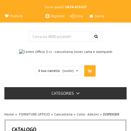
Serve aiuto?
0434-625607
Preferiti
Home
Registrati
Entra
Il tuo carrello
(vuoto)
CATEGORIES
Home
FORNITURE UFFICIO
Cancelleria
Colle - Adesivi
DISPENSER
CATALOGO