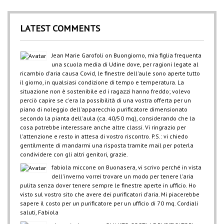
LATEST COMMENTS
Jean Marie Garofoli
on
Buongiorno, mia figlia frequenta
una scuola media di Udine dove, per ragioni legate al
ricambio d'aria causa Covid, le finestre dell'aule sono aperte tutto
il giorno, in qualsiasi condizione di tempo e temperatura. La
situazione non è sostenibile ed i ragazzi hanno freddo; volevo
perciò capire se c'era la possibilità di una vostra offerta per un
piano di noleggio dell'apparecchio purificatore dimensionato
secondo la pianta dell'aula (ca. 40/50 mq), considerando che la
cosa potrebbe interessare anche altre classi. Vi ringrazio per
l'attenzione e resto in attesa di vostro riscontro. P.S.: vi chiedo
gentilmente di mandarmi una risposta tramite mail per poterla
condividere con gli altri genitori, grazie.
fabiola miccone
on
Buonasera, vi scrivo perché in vista
dell'inverno vorrei trovare un modo per tenere l'aria
pulita senza dover tenere sempre le finestre aperte in ufficio. Ho
visto sul vostro sito che avere dei purificatori d'aria. Mi piacerebbe
sapere il costo per un purificatore per un ufficio di 70 mq. Cordiali
saluti, Fabiola