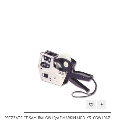
dei
desideri
Aggiungi
PREZZATRICE SAMURAI GW10/AZ MARKIN MOD. Y310GW10AZ
alla
lista
dei
desideri