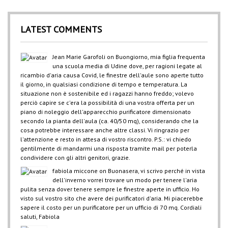
LATEST COMMENTS
Jean Marie Garofoli
on
Buongiorno, mia figlia frequenta
una scuola media di Udine dove, per ragioni legate al
ricambio d'aria causa Covid, le finestre dell'aule sono aperte tutto
il giorno, in qualsiasi condizione di tempo e temperatura. La
situazione non è sostenibile ed i ragazzi hanno freddo; volevo
perciò capire se c'era la possibilità di una vostra offerta per un
piano di noleggio dell'apparecchio purificatore dimensionato
secondo la pianta dell'aula (ca. 40/50 mq), considerando che la
cosa potrebbe interessare anche altre classi. Vi ringrazio per
l'attenzione e resto in attesa di vostro riscontro. P.S.: vi chiedo
gentilmente di mandarmi una risposta tramite mail per poterla
condividere con gli altri genitori, grazie.
fabiola miccone
on
Buonasera, vi scrivo perché in vista
dell'inverno vorrei trovare un modo per tenere l'aria
pulita senza dover tenere sempre le finestre aperte in ufficio. Ho
visto sul vostro sito che avere dei purificatori d'aria. Mi piacerebbe
sapere il costo per un purificatore per un ufficio di 70 mq. Cordiali
saluti, Fabiola