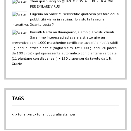
zhou qiushuang
on
QUANTO COSTA LE PURIFICATORI
PER EMILARE VIRUS
Eugenio
on
Salve Mi servirebbe qualcosa per fare della
pubblicità visiva in vetrina. Ho visto la lavagna
Interattiva. Quanto costa ?
Biasutti Marta
on
Buongiorno, siamo già vostri clienti.
Saremmo interessati ad avere a stretto giro un
preventivo per: - 1000 mascherine certificate lavabili e riutilizzabili
- guanti in lattice e nitrile (taglia s e m - tot 2000 guanti - 20 pacchi
da 100 circa) - gel igienizzante automatico con piantana verticale
(11 piantane con dispenser ) + 150 dispenser da tavolo da 1 lt
Grazie
TAGS
xnx
toner xerox
toner
tipografia
stampa