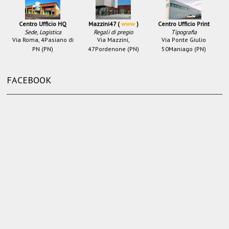
Centro Ufficio HQ
Mazzini47 (
www
)
Centro Ufficio Print
Sede, Logistica
Regali di pregio
Tipografia
Via Roma, 4
Pasiano di
Via Mazzini,
Via Ponte Giulio
PN (PN)
47
Pordenone (PN)
50
Maniago (PN)
FACEBOOK