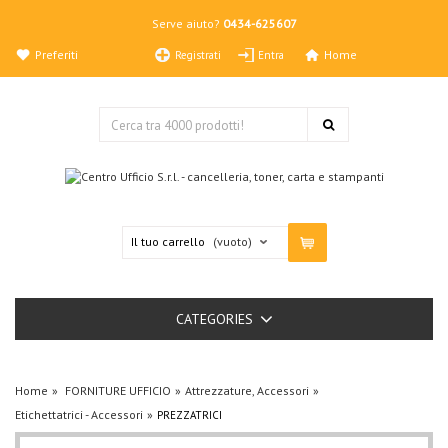
Serve aiuto?
0434-625607
Preferiti
Home
Registrati
Entra
Il tuo carrello
(vuoto)
CATEGORIES
Home
FORNITURE UFFICIO
Attrezzature, Accessori
Etichettatrici - Accessori
PREZZATRICI