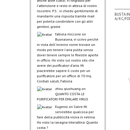
anche altre classi. Vi ringrazio per
l'attenzione e resto in attesa di vostro
riscontro. P.S.: vi chiedo gentilmente di
BUSTA IN
mandarmi una risposta tramite mail
A/4 C/FO
per poterla condividere con gli altri
genitori, grazie.
fabiola miccone
on
Buonasera, vi scrivo perché
in vista dell'inverno vorrei trovare un
modo per tenere l'aria pulita senza
dover tenere sempre le finestre aperte
in ufficio. Ho visto sul vostro sito che
avere dei purificatori d'aria. Mi
piacerebbe sapere il costo per un
purificatore per un ufficio di 70 mq.
Cordiali saluti, Fabiola
zhou qiushuang
on
QUANTO COSTA LE
PURIFICATORI PER EMILARE VIRUS
Eugenio
on
Salve Mi
servirebbe qualcosa per
fare della pubblicità visiva in vetrina.
Ho visto la lavagna Interattiva. Quanto
costa ?