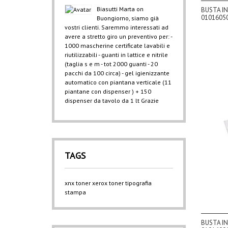
Biasutti Marta
on
BUSTA IN
01016050
Buongiorno, siamo già
vostri clienti. Saremmo interessati ad
avere a stretto giro un preventivo per: -
1000 mascherine certificate lavabili e
riutilizzabili - guanti in lattice e nitrile
(taglia s e m - tot 2000 guanti - 20
pacchi da 100 circa) - gel igienizzante
automatico con piantana verticale (11
piantane con dispenser ) + 150
dispenser da tavolo da 1 lt Grazie
TAGS
xnx
toner xerox
toner
tipografia
stampa
BUSTA IN