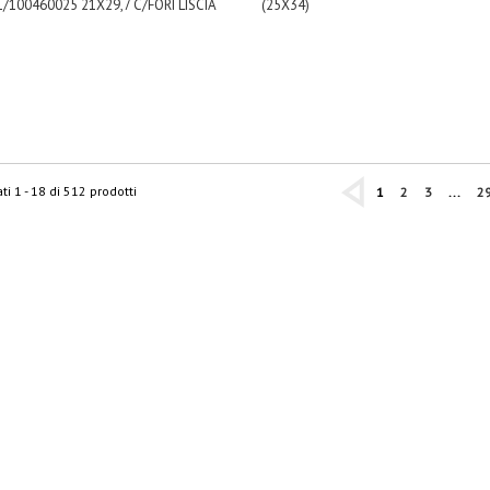
/100460025 21X29,7 C/FORI LISCIA
(25X34)
ti 1 - 18 di 512 prodotti
1
2
3
...
2