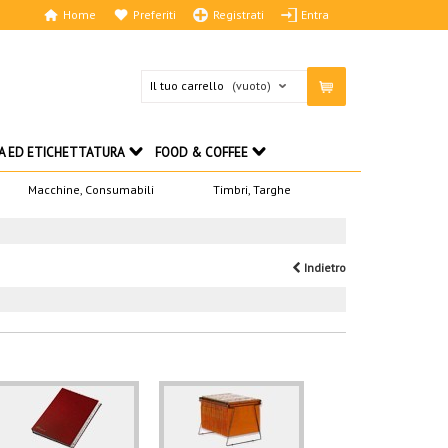
Home
Preferiti
Registrati
Entra
Il tuo carrello
(vuoto)
A ED ETICHETTATURA
FOOD & COFFEE
Macchine, Consumabili
Timbri, Targhe
Indietro