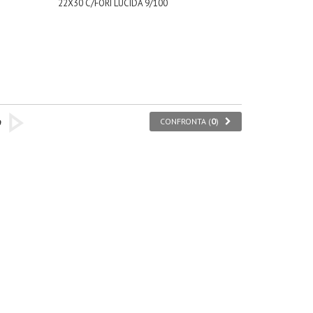
22X30 C/FORI LUCIDA 9/100
CONFRONTA (
0
)
9