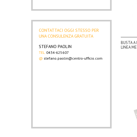
FELLOWES
(2)
FLEX
(144)
FRASCHINI
(8)
IN LINEA
(40)
CONTATTACI OGGI STESSO PER
KOH I NOOR
(11)
UNA CONSULENZA GRATUITA
LEBEZ
(17)
BUSTA A 
MARKIN
(5)
STEFANO PAOLIN
LINEA M
NOVA SCIA
(2)
TEL.
0434-625607
OD
(5)
@
stefano.paolin@centro-ufficio.com
PIGNA
(4)
SIAM
(2)
SVAR
(44)