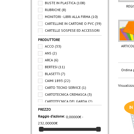
BUSTE IN PLASTICA
(108)
REGI
RUBRICHE
(8)
MONITORI - LIBRI ALLA FIRMA
(10)
CARTELLINE IN CARTONE O PVC
(39)
CARTELLE SOSPESE ED ACCESSORI
(11)
PRODUTTORE
ARTICOLI PER ARCHIVIARE
(27)
ARTICOL
ACCO
(33)
DIVISORI PER RACCOGLITORI
(26)
ANS
(2)
PORTABIGLIETTI DA VISITA
(5)
ARCA
(6)
PORTABADGE
(10)
BERTESI
(11)
Ordina 
CORNICI A GIORNO
(11)
BLASETTI
(7)
PORTADEPLIANT - PORTARIVISTE
CAIMI 1893
(22)
(11)
Visualizza
CARTO TECNO SERVICE
(1)
SISTEMI ESPOSITIVI
(3)
CARTOTECNICA CREMASCA
(3)
REGISTRI
(50)
CARTOTECNICA DEL GARDA
(2)
SCHEDE
(8)
IN
DELI
(1)
PREZZO
STAMPATI GENERICI
(15)
ESSELTE
(80)
Raggio d'azione:
0,00000€ -
BLOCCHI E FORMULARI
(63)
FAVINI
(4)
232,00000€
FAVORIT
(56)