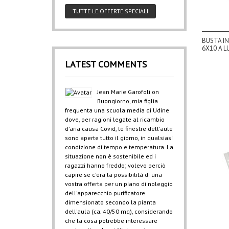
TUTTE LE OFFERTE SPECIALI
BUSTA IN
6X10 A L
LATEST COMMENTS
Jean Marie Garofoli
on
Buongiorno, mia figlia
frequenta una scuola media di Udine
dove, per ragioni legate al ricambio
d'aria causa Covid, le finestre dell'aule
sono aperte tutto il giorno, in qualsiasi
condizione di tempo e temperatura. La
situazione non è sostenibile ed i
ragazzi hanno freddo; volevo perciò
capire se c'era la possibilità di una
vostra offerta per un piano di noleggio
dell'apparecchio purificatore
dimensionato secondo la pianta
dell'aula (ca. 40/50 mq), considerando
che la cosa potrebbe interessare