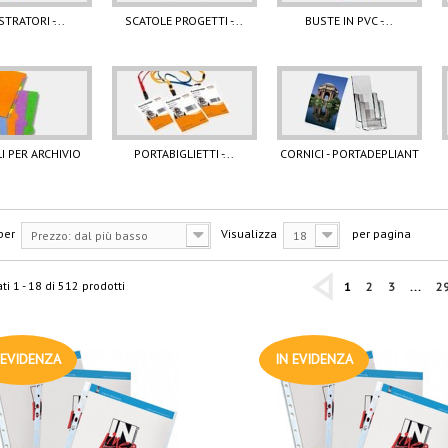
STRATORI -...
SCATOLE PROGETTI -...
BUSTE IN PVC -...
I PER ARCHIVIO
PORTABIGLIETTI -...
CORNICI - PORTADEPLIANT
per
Visualizza
per pagina
Prezzo: dal più basso
18
ti 1 - 18 di 512 prodotti
1
2
3
...
2
 EVIDENZA
IN EVIDENZA