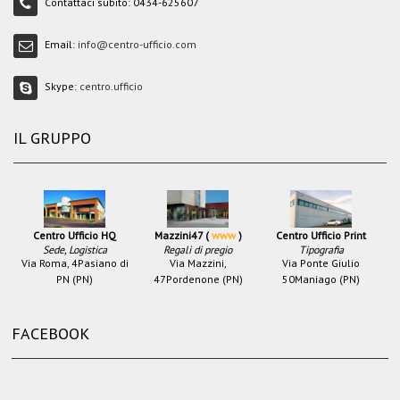
Contattaci subito:
0434-625607
Email:
info@centro-ufficio.com
Skype:
centro.ufficio
IL GRUPPO
Centro Ufficio HQ
Mazzini47 (
www
)
Centro Ufficio Print
Sede, Logistica
Regali di pregio
Tipografia
Via Roma, 4
Pasiano di
Via Mazzini,
Via Ponte Giulio
PN (PN)
47
Pordenone (PN)
50
Maniago (PN)
FACEBOOK