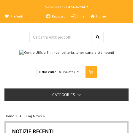
Serve aiuto?
0434-625607
Preferiti
Home
Registrati
Entra
Il tuo carrello
(vuoto)
CATEGORIES
Home
All Blog News
NOTIZIE RECENTI